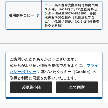
「
３．馬耳塞水先案内料付加税ニ関
スル件
」
JACAR(アジア歴史資料セ
ンター)
Ref.
B10074456100
、
各国
引用例をコピー
水先案内関係雑件（規則違反ヲ含
ム）／仏国ノ部
(
F.1.7.0.2-2
)
(
外務省
外交史料館
)
ご訪問いただきありがとうございます。
私たちがより良い情報を提供できるように、
プライ
バシーポリシー
に基づいたクッキー（Cookie）の
取得と利用に同意をお願いいたします。
必要最小限
全て同意
資料群階層を表示する