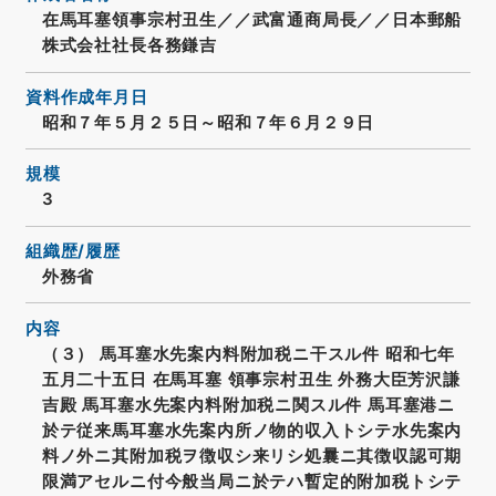
在馬耳塞領事宗村丑生／／武富通商局長／／日本郵船
株式会社社長各務鎌吉
資料作成年月日
昭和７年５月２５日～昭和７年６月２９日
規模
3
組織歴/履歴
外務省
内容
（３） 馬耳塞水先案内料附加税ニ干スル件 昭和七年
五月二十五日 在馬耳塞 領事宗村丑生 外務大臣芳沢謙
吉殿 馬耳塞水先案内料附加税ニ関スル件 馬耳塞港ニ
於テ従来馬耳塞水先案内所ノ物的収入トシテ水先案内
料ノ外ニ其附加税ヲ徴収シ来リシ処曩ニ其徴収認可期
限満アセルニ付今般当局ニ於テハ暫定的附加税トシテ