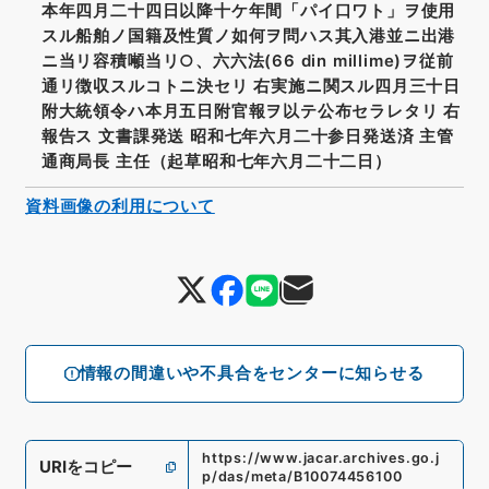
本年四月二十四日以降十ケ年間「パイ口ワト」ヲ使用
スル船舶ノ国籍及性質ノ如何ヲ問ハス其入港並ニ出港
ニ当リ容積噸当リ○、六六法(66 din millime)ヲ従前
通リ徴収スルコトニ決セリ 右実施ニ関スル四月三十日
附大統領令ハ本月五日附官報ヲ以テ公布セラレタリ 右
報告ス 文書課発送 昭和七年六月二十参日発送済 主管
通商局長 主任（起草昭和七年六月二十二日）
資料画像の利用について
情報の間違いや不具合をセンターに知らせる
https://www.jacar.archives.go.j
URIをコピー
p/das/meta/B10074456100