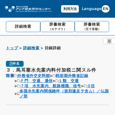
Language
EN
利用方法
辞書検索
辞書検索
詳細検索
（カテゴリ）
（五十音順）
トップ
詳細検索
目録詳細
件名
３．馬耳塞水先案内料付加税ニ関スル件
階層
外務省外交史料館
戦前期外務省記録
Ｆ門 交通、通信
１類 交通
７項 水先案内、航路標識、信号
０目
各国水先案内関係雑件（規則違反ヲ含ム）／仏国
ノ部