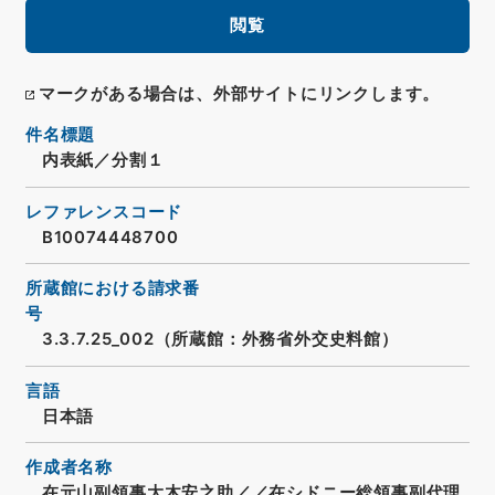
閲覧
マークがある場合は、外部サイトにリンクします。
件名標題
内表紙／分割１
レファレンスコード
B10074448700
所蔵館における請求番
号
3.3.7.25_002（所蔵館：外務省外交史料館）
言語
日本語
作成者名称
在元山副領事大木安之助／／在シドニー総領事副代理