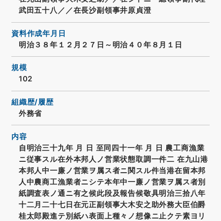
武田五十八／／在長沙副領事井原貞澄
資料作成年月日
明治３８年１２月２７日～明治４０年８月１日
規模
102
組織歴/履歴
外務省
内容
自明治三十九年 月 日 至同四十一年 月 日 農工商漁業
ニ従事スル在外本邦人ノ営業状態取調一件二 在九山港
本邦人中一廉ノ営業ヲ属ス者ニ関スル件当港在留本邦
人中農商工漁業者ニシテ本年中一廉ノ営業ヲ属ス者別
紙調査表ノ通ニ有之候此段及報告候敬具明治三拾八年
十二月二十七日在元正副領事大木安之助外務大臣伯爵
桂太郎殿進テ別紙ハ表面上種々ノ想像ニ止クテ素ヨリ