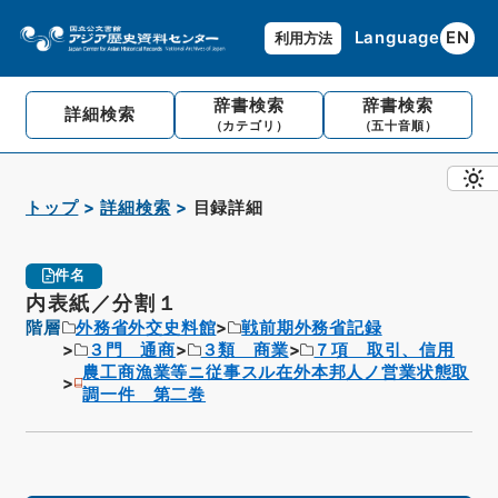
Language
EN
利用方法
辞書検索
辞書検索
詳細検索
（カテゴリ）
（五十音順）
トップ
詳細検索
目録詳細
件名
内表紙／分割１
階層
外務省外交史料館
戦前期外務省記録
３門 通商
３類 商業
７項 取引、信用
農工商漁業等ニ従事スル在外本邦人ノ営業状態取
調一件 第二巻