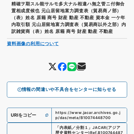
精確ヲ期スル能サルモ多大ナル相違ハ無之管ニ付御合
置相成度候也 元山居留地富力調査表（貿易商ノ部）
（表）姓名 原籍 商号 財産 動産 不動産 資本金 一ケ年
内取引額 元山居留地富力調査表（貿易商以外之部）内
訳雑貨商（表）姓名 原籍 商号 財産 動産 不動産
資料画像の利用について
情報の間違いや不具合をセンターに知らせる
https://www.jacar.archives.go.j
URIをコピー
p/das/meta/B10074448700
「
内表紙／分割１
」
JACAR(アジア
歴史資料センター)
Ref.
B100744487