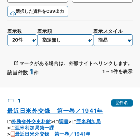
選択した資料をCSV出力
表示数
表示順
表示スタイル
マークがある場合は、外部サイトへリンクします。
1
1
~
1
件を表示
該当件数
件
CSV出力
No.
概要情報
画像等
1
件名
最近日米外交録 第一巻／1941年
外務省外交史料館
調書
亜米利加局
亜米利加局第一課
最近日米外交録 第一巻／1941年