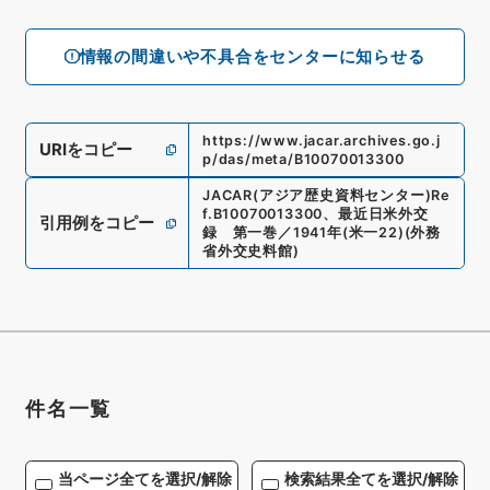
情報の間違いや不具合をセンターに知らせる
https://www.jacar.archives.go.j
URIをコピー
p/das/meta/B10070013300
JACAR(アジア歴史資料センター)
Re
f.
B10070013300
、
最近日米外交
引用例をコピー
録 第一巻／1941年
(
米一22
)
(
外務
省外交史料館
)
件名一覧
当ページ全てを選択/解除
検索結果全てを選択/解除