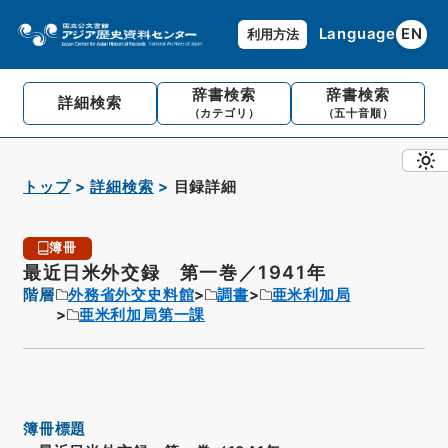
Language
EN
利用方法
辞書検索
辞書検索
詳細検索
（カテゴリ）
（五十音順）
トップ
詳細検索
目録詳細
簿冊
最近日米外交録 第一巻／1941年
階層
外務省外交史料館
調書
亜米利加局
亜米利加局第一課
簿冊標題