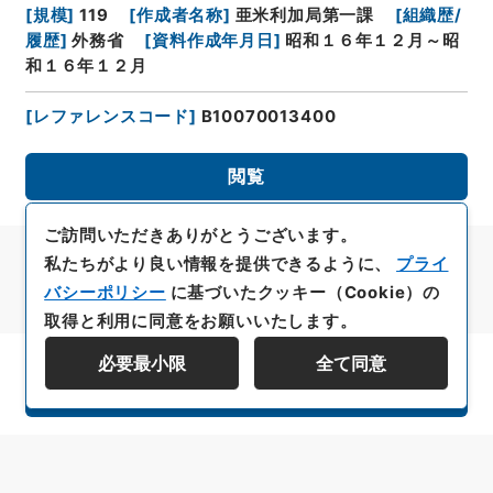
[
規模
]
119
[
作成者名称
]
亜米利加局第一課
[
組織歴/
履歴
]
外務省
[
資料作成年月日
]
昭和１６年１２月～昭
和１６年１２月
[
レファレンスコード
]
B10070013400
閲覧
ご訪問いただきありがとうございます。
私たちがより良い情報を提供できるように、
プライ
バシーポリシー
に基づいたクッキー（Cookie）の
取得と利用に同意をお願いいたします。
必要最小限
全て同意
資料群階層を表示する
All rights reserved/Copyright©
Japan Center for Asian Historical Records