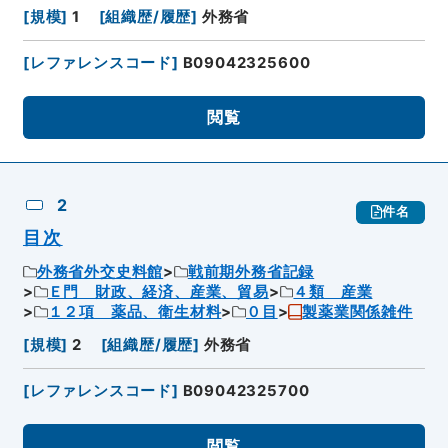
[
規模
]
1
[
組織歴/履歴
]
外務省
[
レファレンスコード
]
B09042325600
閲覧
2
件名
目次
外務省外交史料館
戦前期外務省記録
Ｅ門 財政、経済、産業、貿易
４類 産業
１２項 薬品、衛生材料
０目
製薬業関係雑件
[
規模
]
2
[
組織歴/履歴
]
外務省
[
レファレンスコード
]
B09042325700
閲覧