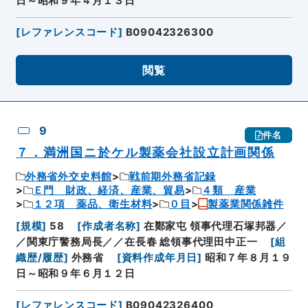
日～昭和９年４月１３日
[
レファレンスコード
]
B09042326300
閲覧
9
件名
７．満洲国ニ於ケル製薬会社設立計画関係
外務省外交史料館
戦前期外務省記録
Ｅ門 財政、経済、産業、貿易
４類 産業
１２項 薬品、衛生材料
０目
製薬業関係雑件
[
規模
]
58
[
作成者名称
]
在鄭家屯 領事代理石塚邦器／
／関東庁警務局長／／在長春 総領事代理田中正一
[
組
織歴/履歴
]
外務省
[
資料作成年月日
]
昭和７年８月１９
日～昭和９年６月１２日
[
レファレンスコード
]
B09042326400