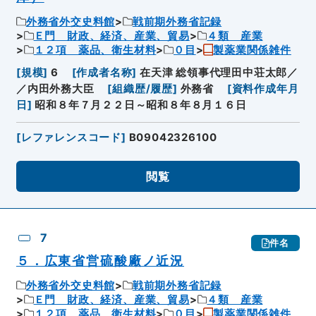
外務省外交史料館
戦前期外務省記録
Ｅ門 財政、経済、産業、貿易
４類 産業
１２項 薬品、衛生材料
０目
製薬業関係雑件
[
規模
]
6
[
作成者名称
]
在天津 総領事代理田中荘太郎／
／内田外務大臣
[
組織歴/履歴
]
外務省
[
資料作成年月
日
]
昭和８年７月２２日～昭和８年８月１６日
[
レファレンスコード
]
B09042326100
閲覧
7
件名
５．広東省営硫酸廠ノ近況
外務省外交史料館
戦前期外務省記録
Ｅ門 財政、経済、産業、貿易
４類 産業
１２項 薬品、衛生材料
０目
製薬業関係雑件