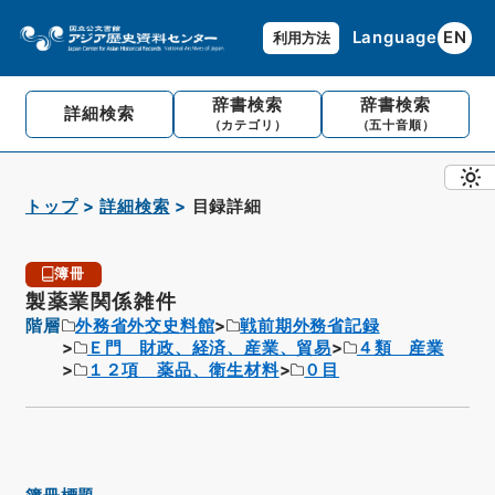
Language
EN
利用方法
辞書検索
辞書検索
詳細検索
（カテゴリ）
（五十音順）
トップ
詳細検索
目録詳細
簿冊
製薬業関係雑件
階層
外務省外交史料館
戦前期外務省記録
Ｅ門 財政、経済、産業、貿易
４類 産業
１２項 薬品、衛生材料
０目