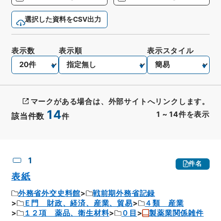
選択した資料をCSV出力
表示数
表示順
表示スタイル
マークがある場合は、外部サイトへリンクします。
14
1
~
14
件を表示
該当件数
件
CSV出力
No.
概要情報
画像等
1
件名
表紙
外務省外交史料館
戦前期外務省記録
Ｅ門 財政、経済、産業、貿易
４類 産業
１２項 薬品、衛生材料
０目
製薬業関係雑件