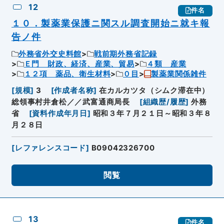
12
件名
１０．製薬業保護ニ関スル調査開始ニ就キ報
告ノ件
外務省外交史料館
戦前期外務省記録
Ｅ門 財政、経済、産業、貿易
４類 産業
１２項 薬品、衛生材料
０目
製薬業関係雑件
[
規模
]
3
[
作成者名称
]
在カルカツタ（シムク滞在中）
総領事村井倉松／／武富通商局長
[
組織歴/履歴
]
外務
省
[
資料作成年月日
]
昭和３年７月２１日～昭和３年８
月２８日
[
レファレンスコード
]
B09042326700
閲覧
13
件名