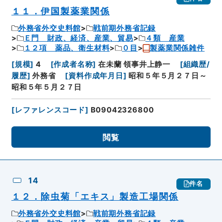
１１．伊国製薬業関係
外務省外交史料館
戦前期外務省記録
Ｅ門 財政、経済、産業、貿易
４類 産業
１２項 薬品、衛生材料
０目
製薬業関係雑件
[
規模
]
4
[
作成者名称
]
在未蘭 領事井上静一
[
組織歴/
履歴
]
外務省
[
資料作成年月日
]
昭和５年５月２７日～
昭和５年５月２７日
[
レファレンスコード
]
B09042326800
閲覧
14
件名
１２．除虫菊「エキス」製造工場関係
外務省外交史料館
戦前期外務省記録