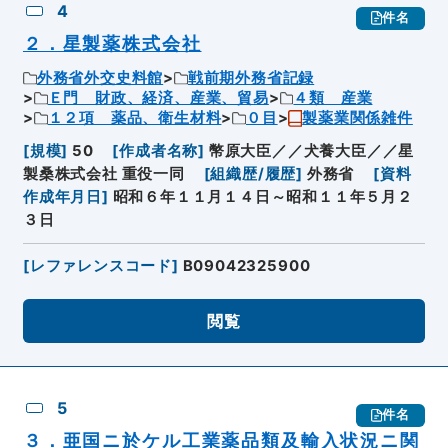
4
件名
２．星製薬株式会社
外務省外交史料館
戦前期外務省記録
Ｅ門 財政、経済、産業、貿易
４類 産業
１２項 薬品、衛生材料
０目
製薬業関係雑件
[
規模
]
50
[
作成者名称
]
幣原大臣／／犬養大臣／／星
製桑株式会社 重役一同
[
組織歴/履歴
]
外務省
[
資料
作成年月日
]
昭和６年１１月１４日～昭和１１年５月２
３日
[
レファレンスコード
]
B09042325900
閲覧
5
件名
３．亜国ニ於ケル工業薬品類及輸入状況ニ関