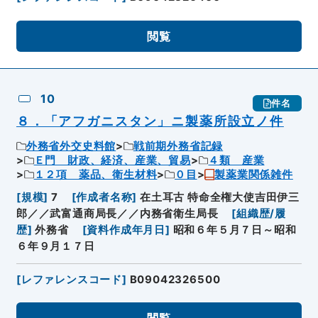
閲覧
10
件名
８．「アフガニスタン」ニ製薬所設立ノ件
外務省外交史料館
戦前期外務省記録
Ｅ門 財政、経済、産業、貿易
４類 産業
１２項 薬品、衛生材料
０目
製薬業関係雑件
[
規模
]
7
[
作成者名称
]
在土耳古 特命全権大使吉田伊三
郎／／武富通商局長／／内務省衛生局長
[
組織歴/履
歴
]
外務省
[
資料作成年月日
]
昭和６年５月７日～昭和
６年９月１７日
[
レファレンスコード
]
B09042326500