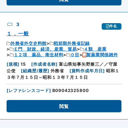
3
件名
１．一般
外務省外交史料館
戦前期外務省記録
Ｅ門 財政、経済、産業、貿易
４類 産業
１２項 薬品、衛生材料
０目
製薬業関係雑件
[
規模
]
15
[
作成者名称
]
富山県知事矢野兼三／／守屋
公使
[
組織歴/履歴
]
外務省
[
資料作成年月日
]
昭和１
３年７月１５日～昭和１３年７月１５日
[
レファレンスコード
]
B09042325800
閲覧