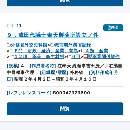
閲覧
11
件名
９．成田代議士奉天製薬所設立ノ件
外務省外交史料館
戦前期外務省記録
Ｅ門 財政、経済、産業、貿易
４類 産業
１２項 薬品、衛生材料
０目
製薬業関係雑件
[
規模
]
4
[
作成者名称
]
在奉天 総領事吉田茂／／在墨国
中野領事代理
[
組織歴/履歴
]
外務省
[
資料作成年月
日
]
昭和２年４月２日～昭和３年４月１０日
[
レファレンスコード
]
B09042326600
閲覧