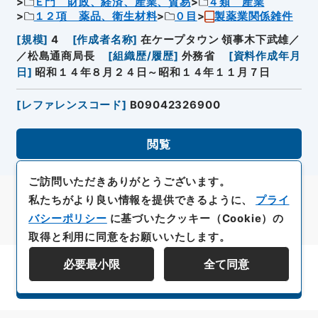
Ｅ門 財政、経済、産業、貿易
４類 産業
１２項 薬品、衛生材料
０目
製薬業関係雑件
[
規模
]
4
[
作成者名称
]
在ケープタウン 領事木下武雄／
／松島通商局長
[
組織歴/履歴
]
外務省
[
資料作成年月
日
]
昭和１４年８月２４日～昭和１４年１１月７日
[
レファレンスコード
]
B09042326900
閲覧
ご訪問いただきありがとうございます。
私たちがより良い情報を提供できるように、
プライ
バシーポリシー
に基づいたクッキー（Cookie）の
取得と利用に同意をお願いいたします。
必要最小限
全て同意
資料群階層を表示する