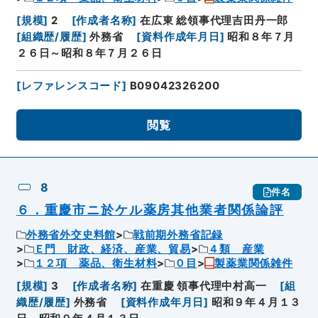
[
規模
]
2
[
作成者名称
]
在広東 総領事代理吉田丹一郎
[
組織歴/履歴
]
外務省
[
資料作成年月日
]
昭和８年７月
２６日～昭和８年７月２６日
[
レファレンスコード
]
B09042326200
閲覧
8
件名
６．重慶市ニ於ケル薬房其他業者関係論評
外務省外交史料館
戦前期外務省記録
Ｅ門 財政、経済、産業、貿易
４類 産業
１２項 薬品、衛生材料
０目
製薬業関係雑件
[
規模
]
3
[
作成者名称
]
在重慶 領事代理中村高一
[
組
織歴/履歴
]
外務省
[
資料作成年月日
]
昭和９年４月１３