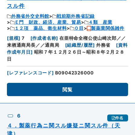
スル件
外務省外交史料館
戦前期外務省記録
Ｅ門 財政、経済、産業、貿易
４類 産業
１２項 薬品、衛生材料
０目
製薬業関係雑件
[
規模
]
7
[
作成者名称
]
在亜特命全権公使山崎次郎／／
来栖通商局長／／通商局
[
組織歴/履歴
]
外務省
[
資料
作成年月日
]
昭和７年１２月２６日～昭和８年２月２８
日
[
レファレンスコード
]
B09042326000
閲覧
6
件名
４．製薬行為ニ関スル嫌疑ニ関スル件（天
津）