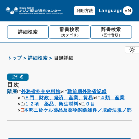
Language
EN
利用方法
辞書検索
辞書検索
詳細検索
（カテゴリ）
（五十音順）
トップ
詳細検索
目録詳細
件名
目次
階層
外務省外交史料館
戦前期外務省記録
Ｅ門 財政、経済、産業、貿易
４類 産業
１２項 薬品、衛生材料
０目
本邦ニ於ケル薬品及薬物関係雑件／取締法規ノ部