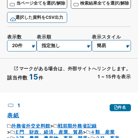
当ページ全てを選択/解除
検索結果全てを選択/解除
選択した資料をCSV出力
表示数
表示順
表示スタイル
マークがある場合は、外部サイトへリンクします。
15
1
~
15
件を表示
該当件数
件
CSV出力
No.
概要情報
画像等
1
件名
表紙
外務省外交史料館
戦前期外務省記録
Ｅ門 財政、経済、産業、貿易
４類 産業