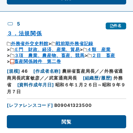
5
件名
３．法規関係
外務省外交史料館
戦前期外務省記録
Ｅ門 財政、経済、産業、貿易
４類 産業
３項 農業、農産物、畜産、競馬
２目 畜産
畜産関係雑件 第二巻
[
規模
]
46
[
作成者名称
]
農林省畜産局長／／外務省通
商局長武富敏彦／／武富通商局長
[
組織歴/履歴
]
外務
省
[
資料作成年月日
]
昭和６年１月２６日～昭和９年９
月７日
[
レファレンスコード
]
B09041323500
閲覧