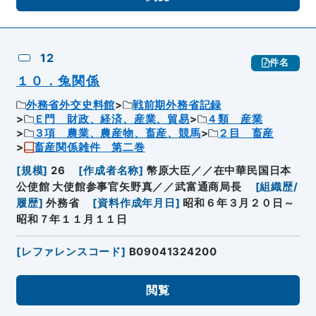
12
件名
１０．兔関係
外務省外交史料館
戦前期外務省記録
Ｅ門 財政、経済、産業、貿易
４類 産業
３項 農業、農産物、畜産、競馬
２目 畜産
畜産関係雑件 第二巻
[
規模
]
26
[
作成者名称
]
幣原大臣／／在中華民国日本
公使館 大使館参事官矢野真／／武富通商局長
[
組織歴/
履歴
]
外務省
[
資料作成年月日
]
昭和６年３月２０日～
昭和７年１１月１１日
[
レファレンスコード
]
B09041324200
閲覧