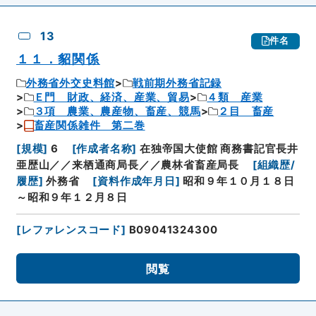
13
件名
１１．貂関係
外務省外交史料館
戦前期外務省記録
Ｅ門 財政、経済、産業、貿易
４類 産業
３項 農業、農産物、畜産、競馬
２目 畜産
畜産関係雑件 第二巻
[
規模
]
6
[
作成者名称
]
在独帝国大使館 商務書記官長井
亜歴山／／来栖通商局長／／農林省畜産局長
[
組織歴/
履歴
]
外務省
[
資料作成年月日
]
昭和９年１０月１８日
～昭和９年１２月８日
[
レファレンスコード
]
B09041324300
閲覧