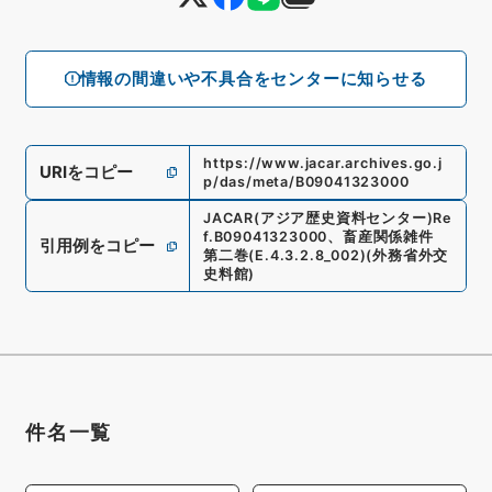
情報の間違いや不具合をセンターに知らせる
https://www.jacar.archives.go.j
URIをコピー
p/das/meta/B09041323000
JACAR(アジア歴史資料センター)
Re
f.
B09041323000
、
畜産関係雑件
引用例をコピー
第二巻
(
E.4.3.2.8_002
)
(
外務省外交
史料館
)
件名一覧