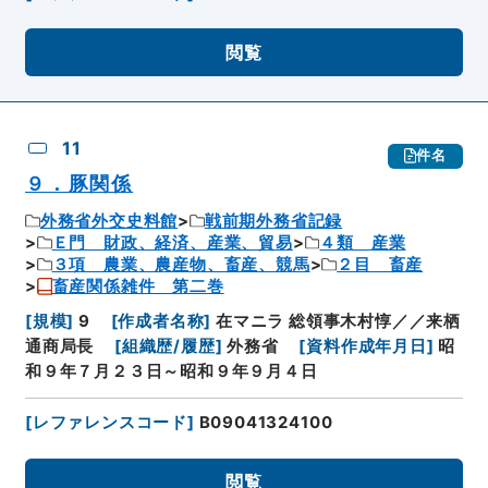
閲覧
11
件名
９．豚関係
外務省外交史料館
戦前期外務省記録
Ｅ門 財政、経済、産業、貿易
４類 産業
３項 農業、農産物、畜産、競馬
２目 畜産
畜産関係雑件 第二巻
[
規模
]
9
[
作成者名称
]
在マニラ 総領事木村惇／／来栖
通商局長
[
組織歴/履歴
]
外務省
[
資料作成年月日
]
昭
和９年７月２３日～昭和９年９月４日
[
レファレンスコード
]
B09041324100
閲覧