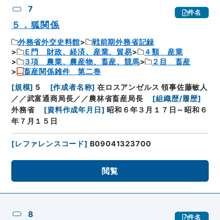
7
件名
５．狐関係
外務省外交史料館
戦前期外務省記録
Ｅ門 財政、経済、産業、貿易
４類 産業
３項 農業、農産物、畜産、競馬
２目 畜産
畜産関係雑件 第二巻
[
規模
]
5
[
作成者名称
]
在ロスアンゼルス 領事佐藤敏人
／／武富通商局長／／農林省畜産局長
[
組織歴/履歴
]
外務省
[
資料作成年月日
]
昭和６年３月１７日～昭和６
年７月１５日
[
レファレンスコード
]
B09041323700
閲覧
8
件名