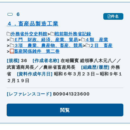
6
件名
４．畜産品製造工業
外務省外交史料館
戦前期外務省記録
Ｅ門 財政、経済、産業、貿易
４類 産業
３項 農業、農産物、畜産、競馬
２目 畜産
畜産関係雑件 第二巻
[
規模
]
36
[
作成者名称
]
在哈爾賓 総領事八木元八／／
武富通商局長／／農林省畜産局長
[
組織歴/履歴
]
外務
省
[
資料作成年月日
]
昭和６年３月２３日～昭和９年１
２月１９日
[
レファレンスコード
]
B09041323600
閲覧