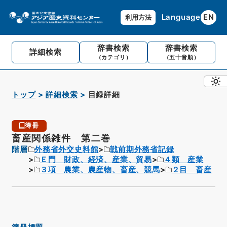
Language
EN
利用方法
辞書検索
辞書検索
詳細検索
（カテゴリ）
（五十音順）
トップ
詳細検索
目録詳細
簿冊
畜産関係雑件 第二巻
階層
外務省外交史料館
戦前期外務省記録
Ｅ門 財政、経済、産業、貿易
４類 産業
３項 農業、農産物、畜産、競馬
２目 畜産