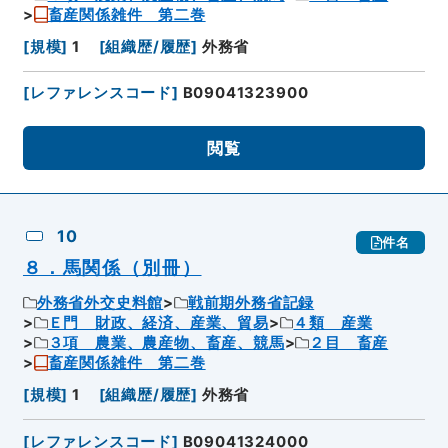
畜産関係雑件 第二巻
[
規模
]
1
[
組織歴/履歴
]
外務省
[
レファレンスコード
]
B09041323900
閲覧
10
件名
８．馬関係（別冊）
外務省外交史料館
戦前期外務省記録
Ｅ門 財政、経済、産業、貿易
４類 産業
３項 農業、農産物、畜産、競馬
２目 畜産
畜産関係雑件 第二巻
[
規模
]
1
[
組織歴/履歴
]
外務省
[
レファレンスコード
]
B09041324000