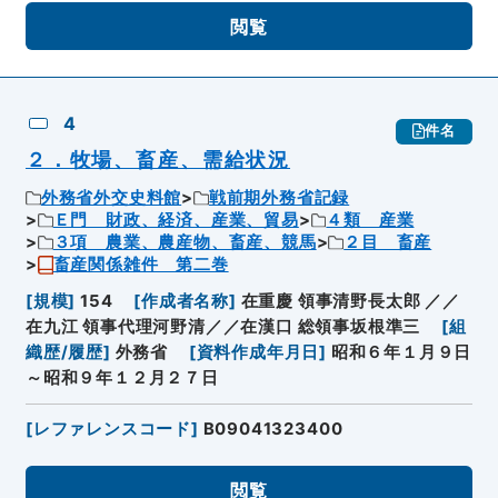
閲覧
4
件名
２．牧場、畜産、需給状況
外務省外交史料館
戦前期外務省記録
Ｅ門 財政、経済、産業、貿易
４類 産業
３項 農業、農産物、畜産、競馬
２目 畜産
畜産関係雑件 第二巻
[
規模
]
154
[
作成者名称
]
在重慶 領事清野長太郎 ／／
在九江 領事代理河野清／／在漢口 総領事坂根準三
[
組
織歴/履歴
]
外務省
[
資料作成年月日
]
昭和６年１月９日
～昭和９年１２月２７日
[
レファレンスコード
]
B09041323400
閲覧