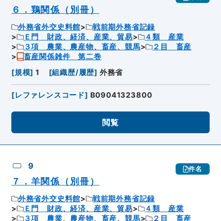
６．鶏関係（別冊）
外務省外交史料館
戦前期外務省記録
Ｅ門 財政、経済、産業、貿易
４類 産業
３項 農業、農産物、畜産、競馬
２目 畜産
畜産関係雑件 第二巻
[
規模
]
1
[
組織歴/履歴
]
外務省
[
レファレンスコード
]
B09041323800
閲覧
9
件名
７．羊関係（別冊）
外務省外交史料館
戦前期外務省記録
Ｅ門 財政、経済、産業、貿易
４類 産業
３項 農業、農産物、畜産、競馬
２目 畜産