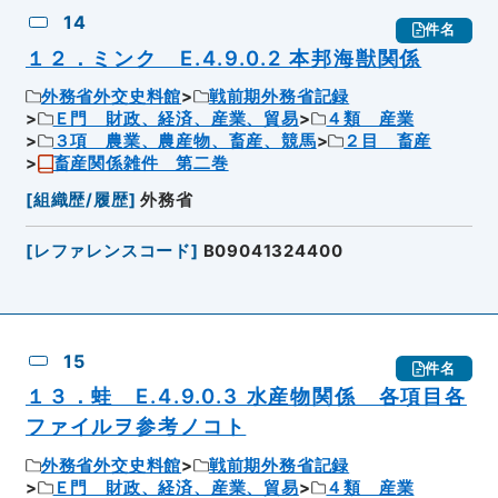
14
件名
１２．ミンク E.4.9.0.2 本邦海獣関係
外務省外交史料館
戦前期外務省記録
Ｅ門 財政、経済、産業、貿易
４類 産業
３項 農業、農産物、畜産、競馬
２目 畜産
畜産関係雑件 第二巻
[
組織歴/履歴
]
外務省
[
レファレンスコード
]
B09041324400
15
件名
１３．蛙 E.4.9.0.3 水産物関係 各項目各
ファイルヲ参考ノコト
外務省外交史料館
戦前期外務省記録
Ｅ門 財政、経済、産業、貿易
４類 産業