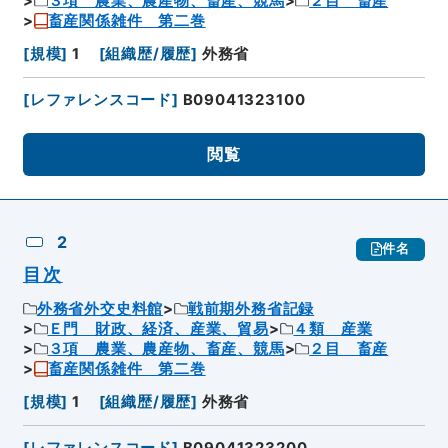
３項 農業、農産物、畜産、競馬
２目 畜産
畜産関係雑件 第二巻
[
規模
]
1
[
組織歴/履歴
]
外務省
[
レファレンスコード
]
B09041323100
閲覧
2
件名
目次
外務省外交史料館
戦前期外務省記録
Ｅ門 財政、経済、産業、貿易
４類 産業
３項 農業、農産物、畜産、競馬
２目 畜産
畜産関係雑件 第二巻
[
規模
]
1
[
組織歴/履歴
]
外務省
[
レファレンスコード
]
B09041323200