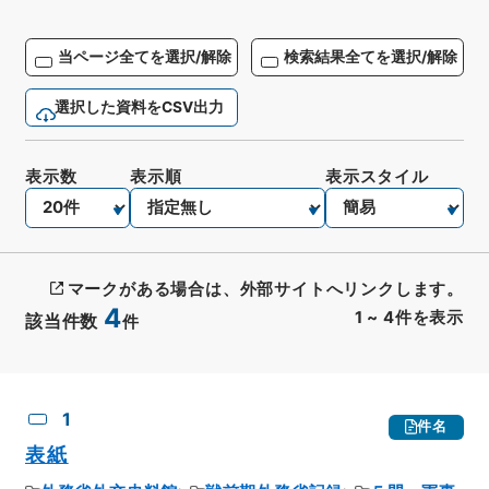
当ページ全てを選択/解除
検索結果全てを選択/解除
選択した資料をCSV出力
表示数
表示順
表示スタイル
マークがある場合は、外部サイトへリンクします。
4
1
~
4
件を表示
該当件数
件
CSV出力
No.
概要情報
画像等
1
件名
表紙