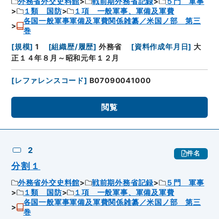
外務省外交史料館
戦前期外務省記録
５門 軍事
１類 国防
１項 一般軍事、軍備及軍費
各国一般軍事軍備及軍費関係雑纂／米国ノ部 第三
巻
[
規模
]
1
[
組織歴/履歴
]
外務省
[
資料作成年月日
]
大
正１４年８月～昭和元年１２月
[
レファレンスコード
]
B07090041000
閲覧
2
件名
分割１
外務省外交史料館
戦前期外務省記録
５門 軍事
１類 国防
１項 一般軍事、軍備及軍費
各国一般軍事軍備及軍費関係雑纂／米国ノ部 第三
巻