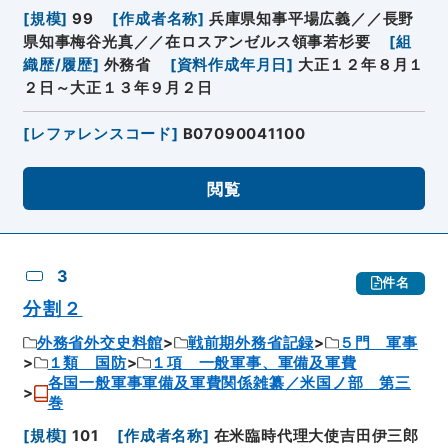
[
規模
]
99
[
作成者名称
]
兵庫県知事平場広義／／長野
県知事梅谷光真／／在ロスアンゼルス領事若杉要
[
組
織歴/履歴
]
外務省
[
資料作成年月日
]
大正１２年８月１
２日～大正１３年９月２日
[
レファレンスコード
]
B07090041100
閲覧
3
件名
分割２
外務省外交史料館
戦前期外務省記録
５門 軍事
１類 国防
１項 一般軍事、軍備及軍費
各国一般軍事軍備及軍費関係雑纂／米国ノ部 第三
巻
[
規模
]
101
[
作成者名称
]
在米臨時代理大使吉田伊三郎