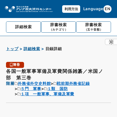
Language
EN
利用方法
辞書検索
辞書検索
詳細検索
（カテゴリ）
（五十音順）
トップ
詳細検索
目録詳細
簿冊
各国一般軍事軍備及軍費関係雑纂／米国ノ
部 第三巻
階層
外務省外交史料館
戦前期外務省記録
５門 軍事
１類 国防
１項 一般軍事、軍備及軍費