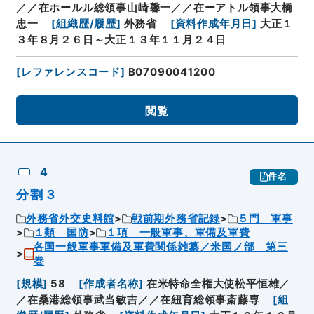
／／在ホールル総領事山崎馨一／／在ーアトル領事大橋
忠一
[
組織歴/履歴
]
外務省
[
資料作成年月日
]
大正１
３年８月２６日～大正１３年１１月２４日
[
レファレンスコード
]
B07090041200
閲覧
4
件名
分割３
外務省外交史料館
戦前期外務省記録
５門 軍事
１類 国防
１項 一般軍事、軍備及軍費
各国一般軍事軍備及軍費関係雑纂／米国ノ部 第三
巻
[
規模
]
58
[
作成者名称
]
在米特命全権大使松平恒雄／
／在桑港総領事武当敏吉／／在紐育総領事斎藤専
[
組