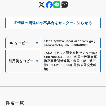
情報の間違いや不具合をセンターに知らせる
https://www.jacar.archives.go.j
URIをコピー
p/das/meta/B07090040900
JACAR(アジア歴史資料センター)
Re
f.
B07090040900
、
各国一般軍事軍
引用例をコピー
備及軍費関係雑纂／米国ノ部 第三
巻
(
5.1.1.21-9_003
)
(
外務省外交史料
館
)
件名一覧