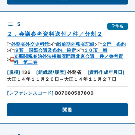
5
件名
２．会議参考資料送付ノ件／分割２
外務省外交史料館
戦前期外務省記録
２門 条約
９類 国際会議及条約、協定
１０項 雑
支那関税並治外法権撤廃問題北京会議一件／参考資
料 第二巻
[
規模
]
136
[
組織歴/履歴
]
外務省
[
資料作成年月日
]
大正１４年１１月２０日～大正１４年１１月２７日
[
レファレンスコード
]
B07080587800
閲覧