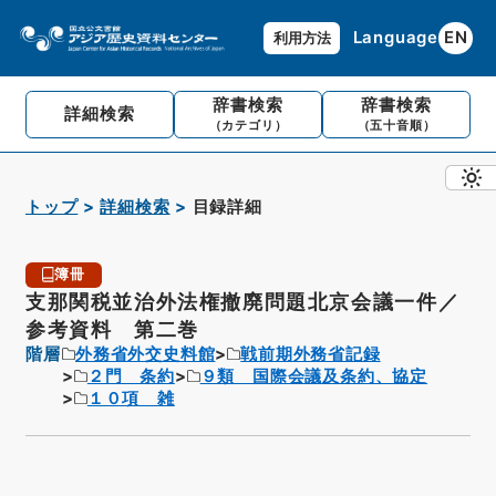
Language
EN
利用方法
辞書検索
辞書検索
詳細検索
（カテゴリ）
（五十音順）
トップ
詳細検索
目録詳細
簿冊
支那関税並治外法権撤廃問題北京会議一件／
参考資料 第二巻
階層
外務省外交史料館
戦前期外務省記録
２門 条約
９類 国際会議及条約、協定
１０項 雑