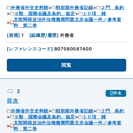
外務省外交史料館
戦前期外務省記録
２門 条約
９類 国際会議及条約、協定
１０項 雑
支那関税並治外法権撤廃問題北京会議一件／参考資
料 第二巻
[
規模
]
1
[
組織歴/履歴
]
外務省
[
レファレンスコード
]
B07080587400
閲覧
2
件名
目次
外務省外交史料館
戦前期外務省記録
２門 条約
９類 国際会議及条約、協定
１０項 雑
支那関税並治外法権撤廃問題北京会議一件／参考資
料 第二巻