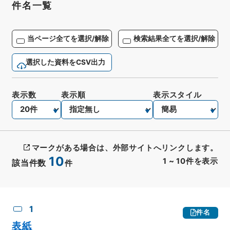
件名一覧
当ページ全てを選択/解除
検索結果全てを選択/解除
選択した資料をCSV出力
表示数
表示順
表示スタイル
マークがある場合は、外部サイトへリンクします。
10
1
~
10
件を表示
該当件数
件
CSV出力
No.
概要情報
画像等
1
件名
表紙