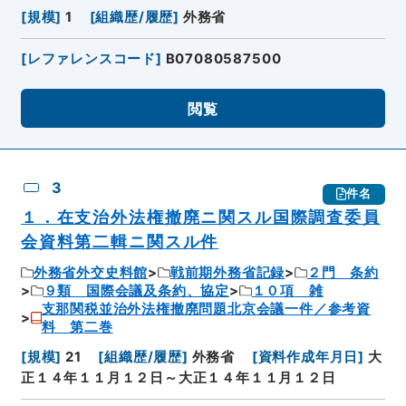
[
規模
]
1
[
組織歴/履歴
]
外務省
[
レファレンスコード
]
B07080587500
閲覧
3
件名
１．在支治外法権撤廃ニ関スル国際調査委員
会資料第二輯ニ関スル件
外務省外交史料館
戦前期外務省記録
２門 条約
９類 国際会議及条約、協定
１０項 雑
支那関税並治外法権撤廃問題北京会議一件／参考資
料 第二巻
[
規模
]
21
[
組織歴/履歴
]
外務省
[
資料作成年月日
]
大
正１４年１１月１２日～大正１４年１１月１２日