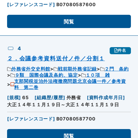
[
レファレンスコード
]
B07080587600
閲覧
4
件名
２．会議参考資料送付ノ件／分割１
外務省外交史料館
戦前期外務省記録
２門 条約
９類 国際会議及条約、協定
１０項 雑
支那関税並治外法権撤廃問題北京会議一件／参考資
料 第二巻
[
規模
]
65
[
組織歴/履歴
]
外務省
[
資料作成年月日
]
大正１４年１１月１９日～大正１４年１１月１９日
[
レファレンスコード
]
B07080587700
閲覧