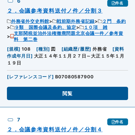
6
件名
２．会議参考資料送付ノ件／分割３
外務省外交史料館
戦前期外務省記録
２門 条約
９類 国際会議及条約、協定
１０項 雑
支那関税並治外法権撤廃問題北京会議一件／参考資
料 第二巻
[
規模
]
108
[
種別
]
図
[
組織歴/履歴
]
外務省
[
資料
作成年月日
]
大正１４年１１月２７日～大正１５年１月
１９日
[
レファレンスコード
]
B07080587900
閲覧
7
件名
２．会議参考資料送付ノ件／分割４