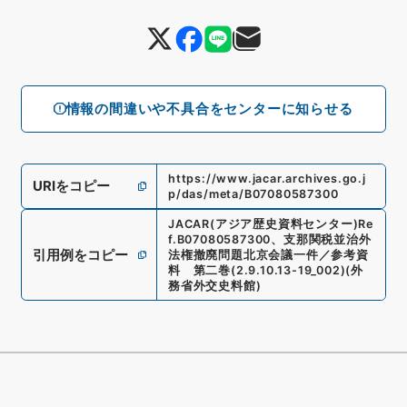
情報の間違いや不具合をセンターに知らせる
https://www.jacar.archives.go.j
URIをコピー
p/das/meta/B07080587300
JACAR(アジア歴史資料センター)
Re
f.
B07080587300
、
支那関税並治外
引用例をコピー
法権撤廃問題北京会議一件／参考資
料 第二巻
(
2.9.10.13-19_002
)
(
外
務省外交史料館
)