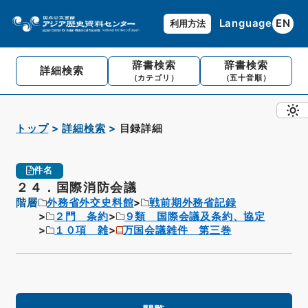
Language
EN
利用方法
辞書検索
辞書検索
詳細検索
（カテゴリ）
（五十音順）
トップ
詳細検索
目録詳細
件名
２４．国際消防会議
階層
外務省外交史料館
戦前期外務省記録
２門 条約
９類 国際会議及条約、協定
１０項 雑
万国会議雑件 第三巻