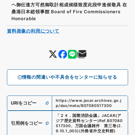
ヘ御伝達方可然御取計相成候様致度此段申進候敬具 在
桑港日本総領事館 Board of Fire Commissioners
Honorable
資料画像の利用について
情報の間違いや不具合をセンターに知らせる
https://www.jacar.archives.go.j
URIをコピー
p/das/meta/B07080517300
「
２４．国際消防会議
」
JACAR(ア
ジア歴史資料センター)
Ref.
B07080
引用例をコピー
517300
、
万国会議雑件 第三巻
(
2.
9.10.1_003
)
(
外務省外交史料館
)