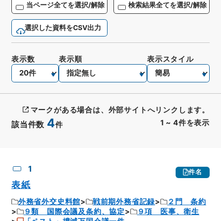
当ページ全てを選択/解除
検索結果全てを選択/解除
選択した資料をCSV出力
表示数
表示順
表示スタイル
マークがある場合は、外部サイトへリンクします。
4
1
~
4
件を表示
該当件数
件
CSV出力
No.
概要情報
画像等
1
件名
表紙
外務省外交史料館
戦前期外務省記録
２門 条約
９類 国際会議及条約、協定
９項 医事、衛生