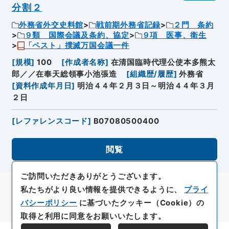
分割２
外務省外交史料館
戦前期外務省記録
２門 条約
９類 国際会議及条約、協定
９項 医事、衛生
「ペスト」撲滅万国会議一件
[
規模
]
100
[
作成者名称
]
在清国臨時代理公使本多熊太
郎／／在奉天総領事小池張造
[
組織歴/履歴
]
外務省
[
資料作成年月日
]
明治４４年２月３日～明治４４年３月
２日
[
レファレンスコード
]
B07080500400
閲覧
ご訪問いただきありがとうございます。
私たちがより良い情報を提供できるように、
プライ
バシーポリシー
に基づいたクッキー（Cookie）の
取得と利用に同意をお願いいたします。