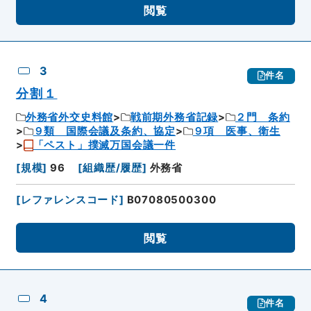
閲覧
3
件名
分割１
外務省外交史料館
戦前期外務省記録
２門 条約
９類 国際会議及条約、協定
９項 医事、衛生
「ペスト」撲滅万国会議一件
[
規模
]
96
[
組織歴/履歴
]
外務省
[
レファレンスコード
]
B07080500300
閲覧
4
件名