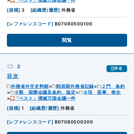
「ペスト」撲滅万国会議一件
[
規模
]
3
[
組織歴/履歴
]
外務省
[
レファレンスコード
]
B07080500100
閲覧
2
件名
目次
外務省外交史料館
戦前期外務省記録
２門 条約
９類 国際会議及条約、協定
９項 医事、衛生
「ペスト」撲滅万国会議一件
[
規模
]
1
[
組織歴/履歴
]
外務省
[
レファレンスコード
]
B07080500200