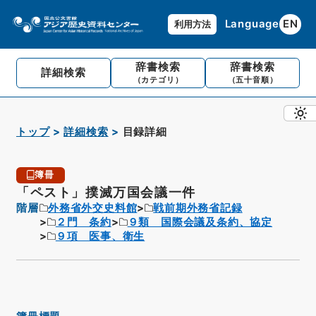
Language
EN
利用方法
辞書検索
辞書検索
詳細検索
（カテゴリ）
（五十音順）
トップ
詳細検索
目録詳細
簿冊
「ペスト」撲滅万国会議一件
階層
外務省外交史料館
戦前期外務省記録
２門 条約
９類 国際会議及条約、協定
９項 医事、衛生