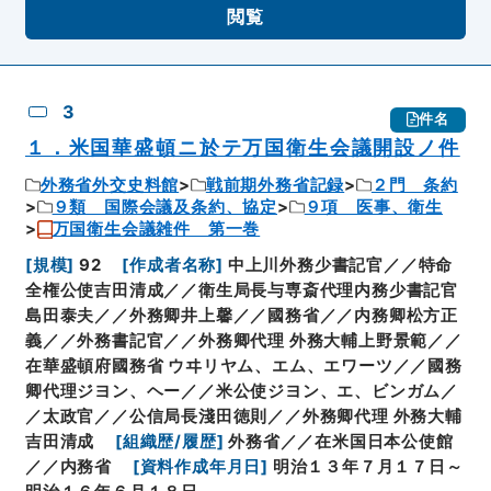
閲覧
3
件名
１．米国華盛頓ニ於テ万国衛生会議開設ノ件
外務省外交史料館
戦前期外務省記録
２門 条約
９類 国際会議及条約、協定
９項 医事、衛生
万国衛生会議雑件 第一巻
[
規模
]
92
[
作成者名称
]
中上川外務少書記官／／特命
全権公使吉田清成／／衛生局長与専斎代理内務少書記官
島田泰夫／／外務卿井上馨／／國務省／／内務卿松方正
義／／外務書記官／／外務卿代理 外務大輔上野景範／／
在華盛頓府國務省 ウヰリヤム、エム、エワーツ／／國務
卿代理ジヨン、ヘー／／米公使ジヨン、エ、ビンガム／
／太政官／／公信局長淺田徳則／／外務卿代理 外務大輔
吉田清成
[
組織歴/履歴
]
外務省／／在米国日本公使館
／／内務省
[
資料作成年月日
]
明治１３年７月１７日～