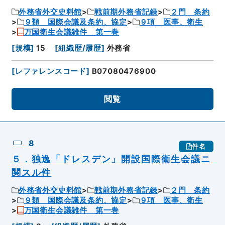
外務省外交史料館
戦前期外務省記録
２門 条約
９類 国際会議及条約、協定
９項 医事、衛生
万国衛生会議雑件 第一巻
[
規模
]
15
[
組織歴/履歴
]
外務省
[
レファレンスコード
]
B07080476900
閲覧
8
件名
５．独逸「ドレスデン」開設国際衛生会議ニ
関スル件
外務省外交史料館
戦前期外務省記録
２門 条約
９類 国際会議及条約、協定
９項 医事、衛生
万国衛生会議雑件 第一巻