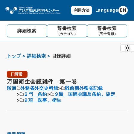
Language
EN
利用方法
辞書検索
辞書検索
詳細検索
（カテゴリ）
（五十音順）
トップ
詳細検索
目録詳細
簿冊
万国衛生会議雑件 第一巻
階層
外務省外交史料館
戦前期外務省記録
２門 条約
９類 国際会議及条約、協定
９項 医事、衛生