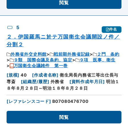
閲覧
5
件名
２．伊国羅馬ニ於テ万国衛生会議開設ノ件／
分割２
外務省外交史料館
戦前期外務省記録
２門 条約
９類 国際会議及条約、協定
９項 医事、衛生
万国衛生会議雑件 第一巻
[
規模
]
40
[
作成者名称
]
衛生局長内務省三等出仕長与
専斎
[
組織歴/履歴
]
外務省
[
資料作成年月日
]
明治１
８年８月２８日～明治１８年８月２８日
[
レファレンスコード
]
B07080476700
閲覧