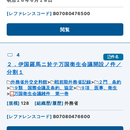
明治１６年６月１８日
[
レファレンスコード
]
B07080476500
閲覧
4
件名
２．伊国羅馬ニ於テ万国衛生会議開設ノ件／
分割１
外務省外交史料館
戦前期外務省記録
２門 条約
９類 国際会議及条約、協定
９項 医事、衛生
万国衛生会議雑件 第一巻
[
規模
]
128
[
組織歴/履歴
]
外務省
[
レファレンスコード
]
B07080476600