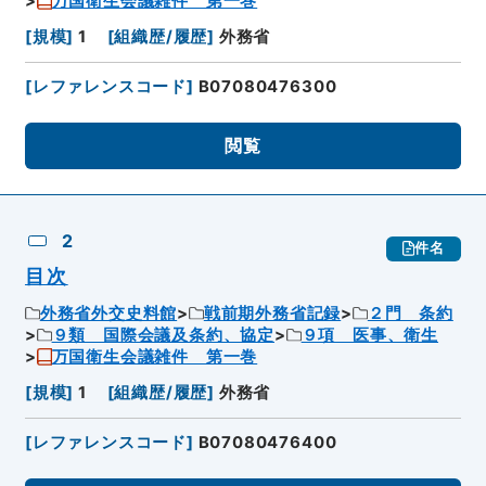
万国衛生会議雑件 第一巻
[
規模
]
1
[
組織歴/履歴
]
外務省
[
レファレンスコード
]
B07080476300
閲覧
2
件名
目次
外務省外交史料館
戦前期外務省記録
２門 条約
９類 国際会議及条約、協定
９項 医事、衛生
万国衛生会議雑件 第一巻
[
規模
]
1
[
組織歴/履歴
]
外務省
[
レファレンスコード
]
B07080476400