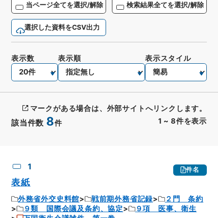
当ページ全てを選択/解除
検索結果全てを選択/解除
選択した資料をCSV出力
表示数
表示順
表示スタイル
マークがある場合は、外部サイトへリンクします。
8
1
~
8
件を表示
該当件数
件
CSV出力
No.
概要情報
画像等
1
件名
表紙
外務省外交史料館
戦前期外務省記録
２門 条約
９類 国際会議及条約、協定
９項 医事、衛生