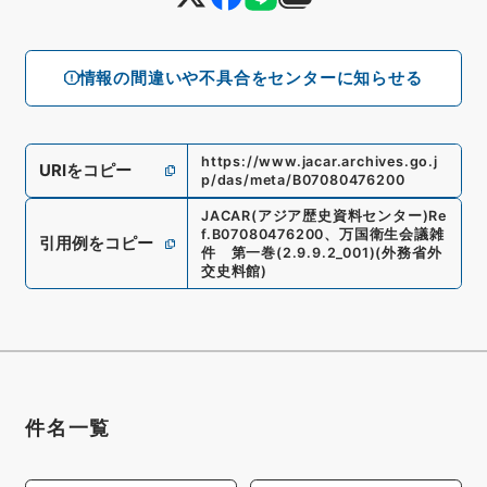
情報の間違いや不具合をセンターに知らせる
https://www.jacar.archives.go.j
URIをコピー
p/das/meta/B07080476200
JACAR(アジア歴史資料センター)
Re
f.
B07080476200
、
万国衛生会議雑
引用例をコピー
件 第一巻
(
2.9.9.2_001
)
(
外務省外
交史料館
)
件名一覧