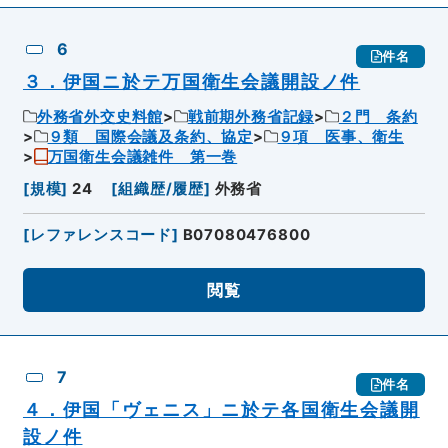
6
件名
３．伊国ニ於テ万国衛生会議開設ノ件
外務省外交史料館
戦前期外務省記録
２門 条約
９類 国際会議及条約、協定
９項 医事、衛生
万国衛生会議雑件 第一巻
[
規模
]
24
[
組織歴/履歴
]
外務省
[
レファレンスコード
]
B07080476800
閲覧
7
件名
４．伊国「ヴェニス」ニ於テ各国衛生会議開
設ノ件