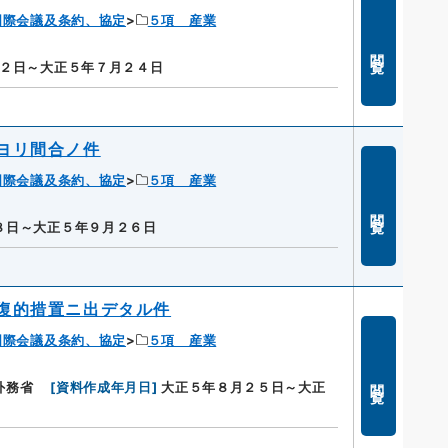
国際会議及条約、協定
５項 産業
閲覧
２日～大正５年７月２４日
ヨリ間合ノ件
国際会議及条約、協定
５項 産業
閲覧
８日～大正５年９月２６日
復的措置ニ出デタル件
国際会議及条約、協定
５項 産業
閲覧
外務省
[
資料作成年月日
]
大正５年８月２５日～大正