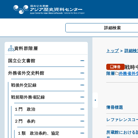
詳細検索
資料群階層
トップ
詳細検
国立公文書館
戦時
簿冊
外務省外交史料館
階層
外務省外
戦後外交記録
戦前期外務省記録
簿冊標題
１門 政治
レファレンスコ
２門 条約
所蔵館における
１類 政治条約、協定