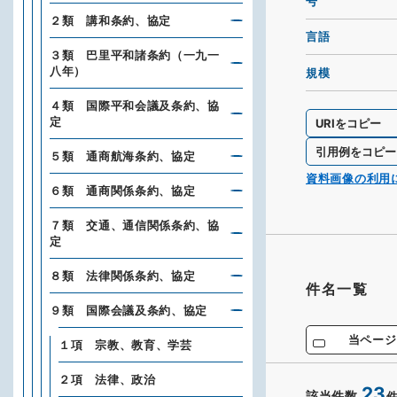
号
２類 講和条約、協定
言語
３類 巴里平和諸条約（一九一
八年）
規模
４類 国際平和会議及条約、協
定
URIをコピー
引用例をコピー
５類 通商航海条約、協定
資料画像の利用
６類 通商関係条約、協定
７類 交通、通信関係条約、協
定
８類 法律関係条約、協定
件名一覧
９類 国際会議及条約、協定
当ページ
１項 宗教、教育、学芸
２項 法律、政治
23
該当件数