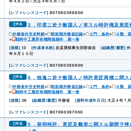
年４月２日～大正４年６月７日
[
レファレンスコード
]
B07080396800
３．印度ニ於テ敵国人ノ有スル特許権及意匠
件名
外務省外交史料館
戦前期外務省記録
２門 条約
９類 
戦時中工業所有権関係雑件 第一巻
[
規模
]
13
[
作成者名称
]
在孟買領事矢田部保吉
[
組織歴/履歴
]
外
年６月１０日
[
レファレンスコード
]
B07080396900
４．独逸ニ於テ敵国人ノ特許意匠商標ニ関ス
件名
外務省外交史料館
戦前期外務省記録
２門 条約
９類 
戦時中工業所有権関係雑件 第一巻
[
規模
]
26
[
組織歴/履歴
]
外務省
[
資料作成年月日
]
大正４年７
[
レファレンスコード
]
B07080397000
５．発明特許、意匠及雛形ニ関スル期間ヲ停
件名