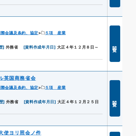
国際会議及条約、協定
５項 産業
閲覧
歴
]
外務省
[
資料作成年月日
]
大正４年１２月８日～
ル英国商務省会
国際会議及条約、協定
５項 産業
閲覧
歴
]
外務省
[
資料作成年月日
]
大正４年１２月２５日
大使ヨリ照会ノ件