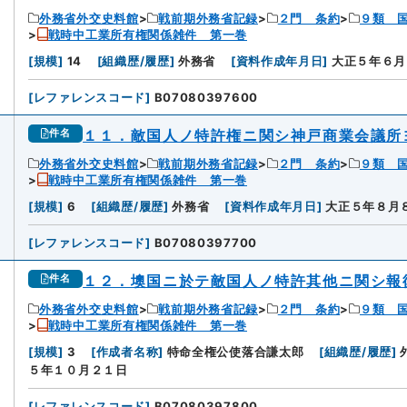
外務省外交史料館
戦前期外務省記録
２門 条約
９類 
戦時中工業所有権関係雑件 第一巻
[
規模
]
14
[
組織歴/履歴
]
外務省
[
資料作成年月日
]
大正５年６月
[
レファレンスコード
]
B07080397600
１１．敵国人ノ特許権ニ関シ神戸商業会議所
件名
外務省外交史料館
戦前期外務省記録
２門 条約
９類 
戦時中工業所有権関係雑件 第一巻
[
規模
]
6
[
組織歴/履歴
]
外務省
[
資料作成年月日
]
大正５年８月
[
レファレンスコード
]
B07080397700
１２．墺国ニ於テ敵国人ノ特許其他ニ関シ報
件名
外務省外交史料館
戦前期外務省記録
２門 条約
９類 
戦時中工業所有権関係雑件 第一巻
[
規模
]
3
[
作成者名称
]
特命全権公使落合謙太郎
[
組織歴/履歴
]
５年１０月２１日
[
レファレンスコード
]
B07080397800