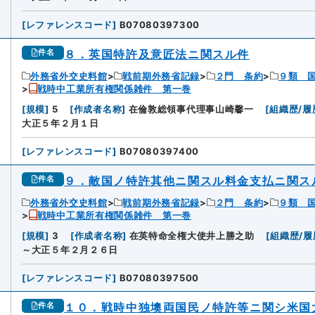
[
レファレンスコード
]
B07080397300
８．英国特許及意匠法ニ関スル件
件名
外務省外交史料館
戦前期外務省記録
２門 条約
９類 
戦時中工業所有権関係雑件 第一巻
[
規模
]
5
[
作成者名称
]
在倫敦総領事代理事山崎馨一
[
組織歴/履
大正５年２月１日
[
レファレンスコード
]
B07080397400
９．敵国ノ特許其他ニ関スル料金支払ニ関ス
件名
外務省外交史料館
戦前期外務省記録
２門 条約
９類 
戦時中工業所有権関係雑件 第一巻
[
規模
]
3
[
作成者名称
]
在英特命全権大使井上勝之助
[
組織歴/履
～大正５年２月２６日
[
レファレンスコード
]
B07080397500
１０．戦時中独墺両国民ノ特許等ニ関シ米国
件名