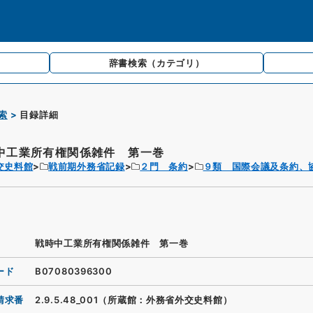
辞書検索
（カテゴリ）
索
目録詳細
中工業所有権関係雑件 第一巻
交史料館
戦前期外務省記録
２門 条約
９類 国際会議及条約、
戦時中工業所有権関係雑件 第一巻
ード
B07080396300
請求番
2.9.5.48_001（所蔵館：外務省外交史料館）