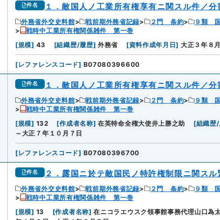
１．敵国人ノ工業所有権享有ニ関スル件／分
件名
外務省外交史料館
戦前期外務省記録
２門 条約
９類 
戦時中工業所有権関係雑件 第一巻
[
規模
]
43
[
組織歴/履歴
]
外務省
[
資料作成年月日
]
大正３年８
[
レファレンスコード
]
B07080396600
１．敵国人ノ工業所有権享有ニ関スル件／分
件名
外務省外交史料館
戦前期外務省記録
２門 条約
９類 
戦時中工業所有権関係雑件 第一巻
[
規模
]
132
[
作成者名称
]
在英特命全権大使井上勝之助
[
組織歴
～大正７年１０月７日
[
レファレンスコード
]
B07080396700
２．露国ニ於テ敵国民ノ特許権制限ニ関スル
件名
外務省外交史料館
戦前期外務省記録
２門 条約
９類 
戦時中工業所有権関係雑件 第一巻
[
規模
]
13
[
作成者名称
]
在ニコラエウスク領事館事務代理山口為