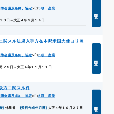
国際会議及条約、協定
５項 産業
閲覧
１３日～大正４年９月１４日
ニ関スル法規入手方在本邦米国大使ヨリ照
国際会議及条約、協定
５項 産業
閲覧
月２５日～大正４年１１月１１日
扱方ニ関スル件
国際会議及条約、協定
５項 産業
閲覧
歴
]
外務省
[
資料作成年月日
]
大正４年１０月２７日