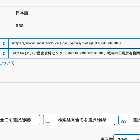
日本語
638
https://www.jacar.archives.go.jp/das/meta/B07080396300
JACAR(アジア歴史資料センター)
Ref.
B07080396300
、
戦時中工業所有権関
について
全てを選択/解除
検索結果全てを選択/解除
選
表示数
件