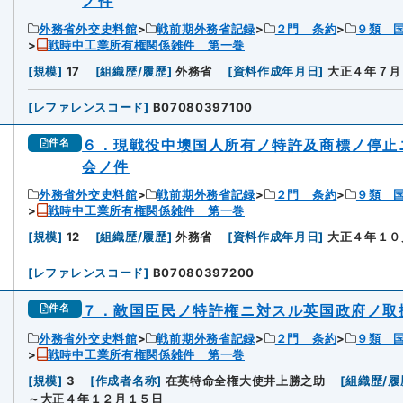
ノ件
外務省外交史料館
戦前期外務省記録
２門 条約
９類 
戦時中工業所有権関係雑件 第一巻
[
規模
]
17
[
組織歴/履歴
]
外務省
[
資料作成年月日
]
大正４年７月
[
レファレンスコード
]
B07080397100
６．現戦役中墺国人所有ノ特許及商標ノ停止
件名
会ノ件
外務省外交史料館
戦前期外務省記録
２門 条約
９類 
戦時中工業所有権関係雑件 第一巻
[
規模
]
12
[
組織歴/履歴
]
外務省
[
資料作成年月日
]
大正４年１０
[
レファレンスコード
]
B07080397200
７．敵国臣民ノ特許権ニ対スル英国政府ノ取
件名
外務省外交史料館
戦前期外務省記録
２門 条約
９類 
戦時中工業所有権関係雑件 第一巻
[
規模
]
3
[
作成者名称
]
在英特命全権大使井上勝之助
[
組織歴/履
～大正４年１２月１５日