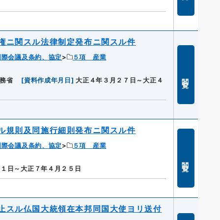
権ニ関スル法律制定発布ニ関スル件
国際会議及条約、協定
５項 産業
閲覧
務省
[
資料作成年月日
]
大正４年３月２７日～大正４
ル規則及同施行細則発布ニ関スル件
国際会議及条約、協定
５項 産業
閲覧
月１日～大正７年４月２５日
止スル仏国大統領在本邦同国大使ヨリ送付