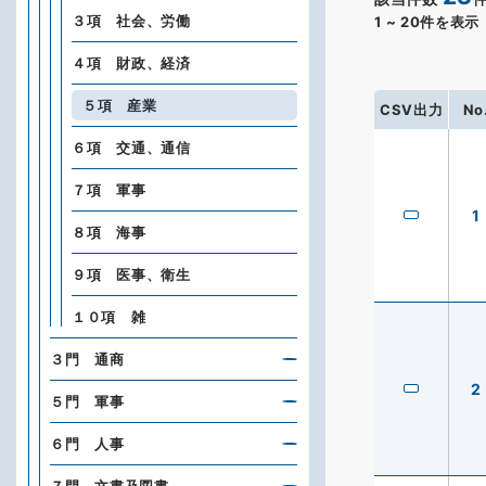
３項 社会、労働
1
~
20
件を表示
４項 財政、経済
５項 産業
CSV出力
No
６項 交通、通信
７項 軍事
1
８項 海事
９項 医事、衛生
１０項 雑
３門 通商
2
５門 軍事
６門 人事