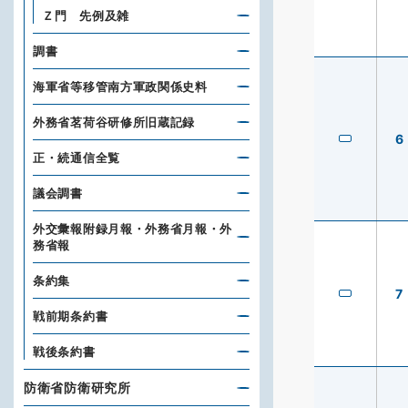
Ｚ門 先例及雑
調書
海軍省等移管南方軍政関係史料
外務省茗荷谷研修所旧蔵記録
6
正・続通信全覧
議会調書
外交彙報附録月報・外務省月報・外
務省報
条約集
7
戦前期条約書
戦後条約書
防衛省防衛研究所