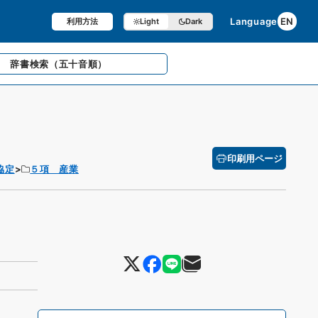
Language
EN
利用方法
Light
Dark
辞書検索
（五十音順）
印刷用ページ
協定
５項 産業