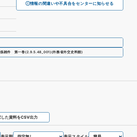
情報の間違いや不具合をセンターに知らせる
係雑件 第一巻
(
2.9.5.48_001
)
(
外務省外交史料館
)
択した資料をCSV出力
表示順
表示スタイル