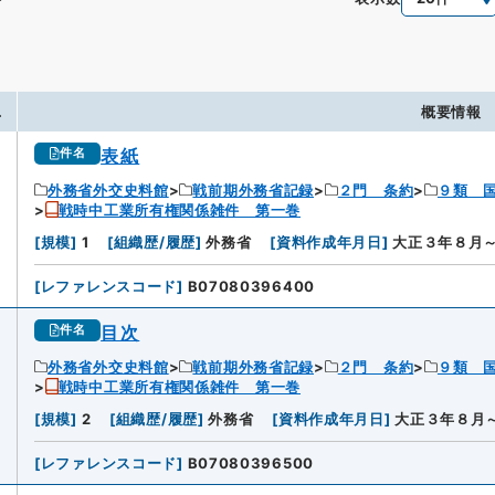
.
概要情報
表紙
件名
外務省外交史料館
戦前期外務省記録
２門 条約
９類 
戦時中工業所有権関係雑件 第一巻
[
規模
]
1
[
組織歴/履歴
]
外務省
[
資料作成年月日
]
大正３年８月
[
レファレンスコード
]
B07080396400
目次
件名
外務省外交史料館
戦前期外務省記録
２門 条約
９類 
戦時中工業所有権関係雑件 第一巻
[
規模
]
2
[
組織歴/履歴
]
外務省
[
資料作成年月日
]
大正３年８月
[
レファレンスコード
]
B07080396500