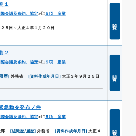
割１
国際会議及条約、協定
５項 産業
閲覧
月２５日～大正４年１月２０日
割２
国際会議及条約、協定
５項 産業
閲覧
/履歴
]
外務省
[
資料作成年月日
]
大正３年９月２５日
緊急勅令発布ノ件
国際会議及条約、協定
５項 産業
閲覧
太郎
[
組織歴/履歴
]
外務省
[
資料作成年月日
]
大正４