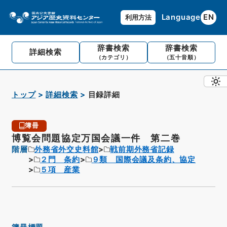
Language
EN
利用方法
辞書検索
辞書検索
詳細検索
（カテゴリ）
（五十音順）
トップ
詳細検索
目録詳細
簿冊
博覧会問題協定万国会議一件 第二巻
階層
外務省外交史料館
戦前期外務省記録
２門 条約
９類 国際会議及条約、協定
５項 産業