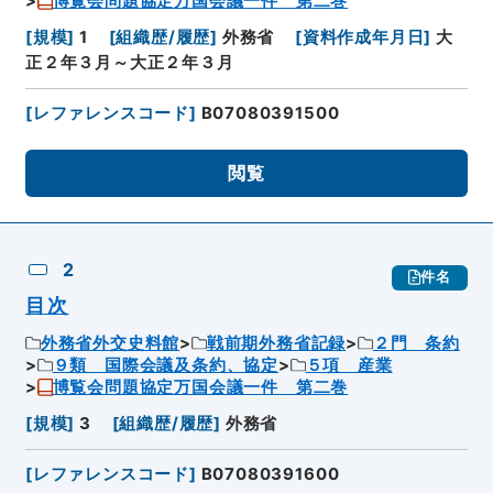
博覧会問題協定万国会議一件 第二巻
[
規模
]
1
[
組織歴/履歴
]
外務省
[
資料作成年月日
]
大
正２年３月～大正２年３月
[
レファレンスコード
]
B07080391500
閲覧
2
件名
目次
外務省外交史料館
戦前期外務省記録
２門 条約
９類 国際会議及条約、協定
５項 産業
博覧会問題協定万国会議一件 第二巻
[
規模
]
3
[
組織歴/履歴
]
外務省
[
レファレンスコード
]
B07080391600