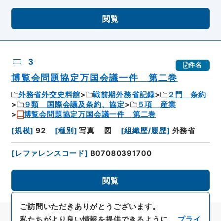
閲覧
3
件名
博覧会問題協定万国会議一件 第二巻
外務省外交史料館
戦前期外務省記録
２門 条約
９類 国際会議及条約、協定
５項 産業
博覧会問題協定万国会議一件 第二巻
[
規模
]
92
[
種別
]
写真
図
[
組織歴/履歴
]
外務省
[
レファレンスコード
]
B07080391700
閲覧
ご訪問いただきありがとうございます。
私たちがより良い情報を提供できるように、
プライ