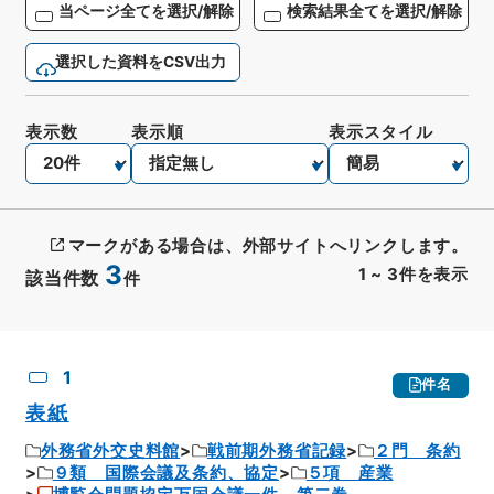
当ページ全てを選択/解除
検索結果全てを選択/解除
選択した資料をCSV出力
表示数
表示順
表示スタイル
マークがある場合は、外部サイトへリンクします。
3
1
~
3
件を表示
該当件数
件
CSV出力
No.
概要情報
画像等
1
件名
表紙
外務省外交史料館
戦前期外務省記録
２門 条約
９類 国際会議及条約、協定
５項 産業