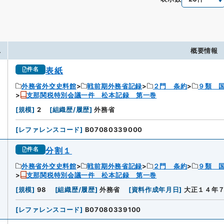
.
概要情報
表紙
件名
外務省外交史料館
戦前期外務省記録
２門 条約
９類 
支那関税特別会議一件 松本記録 第一巻
[
規模
]
2
[
組織歴/履歴
]
外務省
[
レファレンスコード
]
B07080339000
分割１
件名
外務省外交史料館
戦前期外務省記録
２門 条約
９類 
支那関税特別会議一件 松本記録 第一巻
[
規模
]
98
[
組織歴/履歴
]
外務省
[
資料作成年月日
]
大正１４年
[
レファレンスコード
]
B07080339100