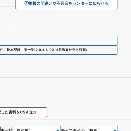
情報の間違いや不具合をセンターに知らせる
件 松本記録 第一巻
(
2.9.4.8_001
)
(
外務省外交史料館
)
択した資料をCSV出力
表示順
表示スタイル