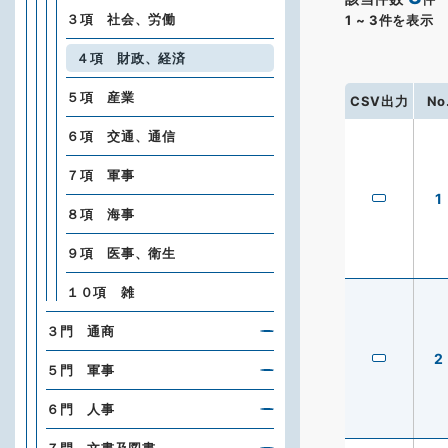
３項 社会、労働
1
~
3
件を表示
４項 財政、経済
５項 産業
CSV出力
No
６項 交通、通信
７項 軍事
1
８項 海事
９項 医事、衛生
１０項 雑
３門 通商
2
５門 軍事
６門 人事