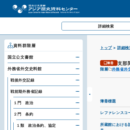
詳細検索
資料群階層
トップ
詳細検
国立公文書館
支那
簿冊
外務省外交史料館
階層
外務省外
戦後外交記録
戦前期外務省記録
簿冊標題
１門 政治
レファレンスコ
２門 条約
所蔵館における
１類 政治条約、協定