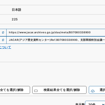
日本語
225
https://www.jacar.archives.go.jp/das/meta/B07080338900
JACAR(アジア歴史資料センター)
Ref.
B07080338900
、
支那関税特別会議一
について
全てを選択/解除
検索結果全てを選択/解除
選
表示数