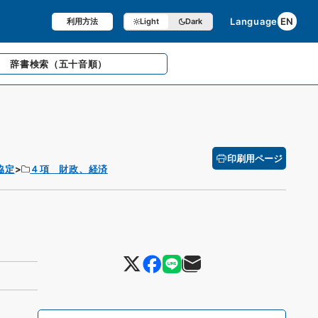
Language
EN
利用方法
Light
Dark
辞書検索
（五十音順）
印刷用ページ
協定
４項 財政、経済