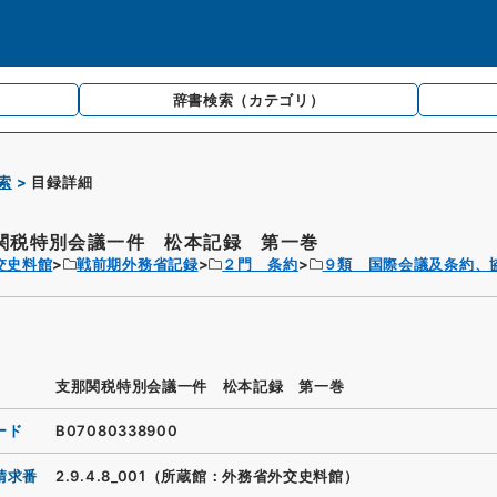
辞書検索
（カテゴリ）
索
目録詳細
関税特別会議一件 松本記録 第一巻
交史料館
戦前期外務省記録
２門 条約
９類 国際会議及条約、
支那関税特別会議一件 松本記録 第一巻
ード
B07080338900
請求番
2.9.4.8_001（所蔵館：外務省外交史料館）