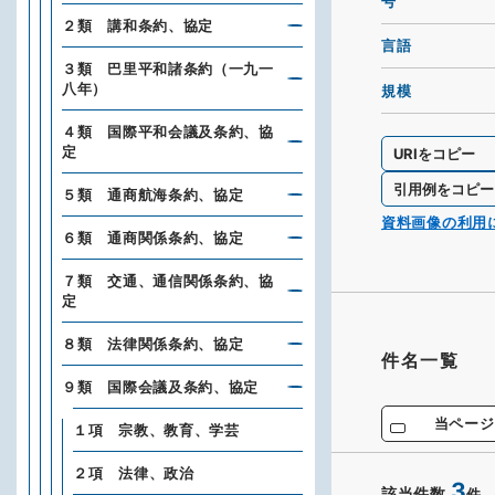
号
２類 講和条約、協定
言語
３類 巴里平和諸条約（一九一
八年）
規模
４類 国際平和会議及条約、協
定
URIをコピー
引用例をコピー
５類 通商航海条約、協定
資料画像の利用
６類 通商関係条約、協定
７類 交通、通信関係条約、協
定
８類 法律関係条約、協定
件名一覧
９類 国際会議及条約、協定
当ページ
１項 宗教、教育、学芸
２項 法律、政治
3
該当件数
件