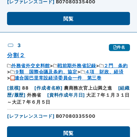
[
レファレンスコード
]
B07080335400
閲覧
3
件名
分割２
外務省外交史料館
戦前期外務省記録
２門 条約
９類 国際会議及条約、協定
４項 財政、経済
連合国巴里常設経済委員会一件 第三巻
[
規模
]
88
[
作成者名称
]
農商務次官上山満之進
[
組織
歴/履歴
]
外務省
[
資料作成年月日
]
大正７年１月３１日
～大正７年６月５日
[
レファレンスコード
]
B07080335500
閲覧