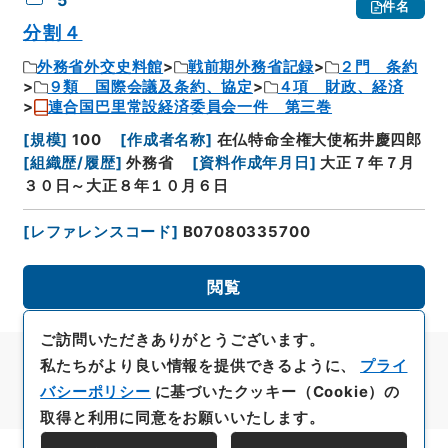
5
件名
分割４
外務省外交史料館
戦前期外務省記録
２門 条約
９類 国際会議及条約、協定
４項 財政、経済
連合国巴里常設経済委員会一件 第三巻
[
規模
]
100
[
作成者名称
]
在仏特命全権大使柘井慶四郎
[
組織歴/履歴
]
外務省
[
資料作成年月日
]
大正７年７月
３０日～大正８年１０月６日
[
レファレンスコード
]
B07080335700
閲覧
ご訪問いただきありがとうございます。
私たちがより良い情報を提供できるように、
プライ
バシーポリシー
に基づいたクッキー（Cookie）の
取得と利用に同意をお願いいたします。