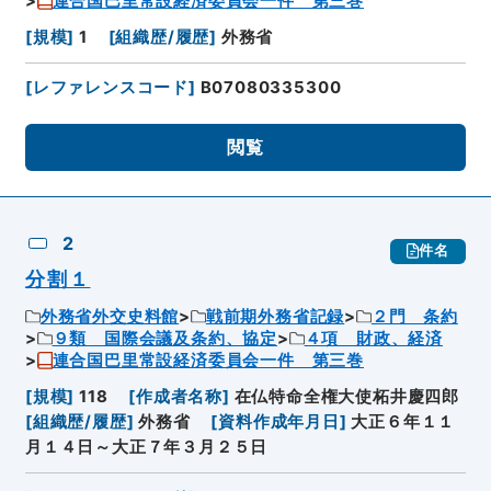
連合国巴里常設経済委員会一件 第三巻
[
規模
]
1
[
組織歴/履歴
]
外務省
[
レファレンスコード
]
B07080335300
閲覧
2
件名
分割１
外務省外交史料館
戦前期外務省記録
２門 条約
９類 国際会議及条約、協定
４項 財政、経済
連合国巴里常設経済委員会一件 第三巻
[
規模
]
118
[
作成者名称
]
在仏特命全権大使柘井慶四郎
[
組織歴/履歴
]
外務省
[
資料作成年月日
]
大正６年１１
月１４日～大正７年３月２５日