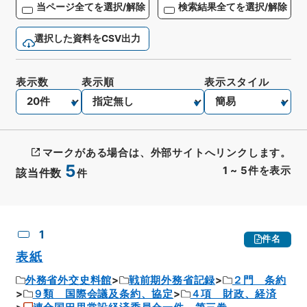
当ページ全てを選択/解除
検索結果全てを選択/解除
選択した資料をCSV出力
表示数
表示順
表示スタイル
マークがある場合は、外部サイトへリンクします。
5
1
~
5
件を表示
該当件数
件
CSV出力
No.
概要情報
画像等
1
件名
表紙
外務省外交史料館
戦前期外務省記録
２門 条約
９類 国際会議及条約、協定
４項 財政、経済