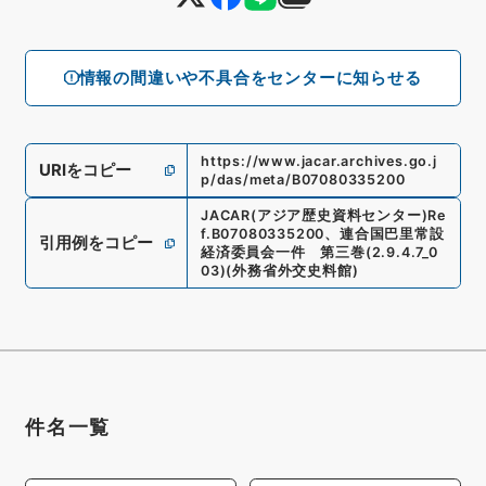
情報の間違いや不具合をセンターに知らせる
https://www.jacar.archives.go.j
URIをコピー
p/das/meta/B07080335200
JACAR(アジア歴史資料センター)
Re
f.
B07080335200
、
連合国巴里常設
引用例をコピー
経済委員会一件 第三巻
(
2.9.4.7_0
03
)
(
外務省外交史料館
)
件名一覧