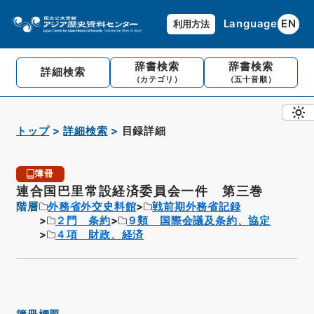
Language
EN
利用方法
辞書検索
辞書検索
詳細検索
（カテゴリ）
（五十音順）
トップ
詳細検索
目録詳細
簿冊
連合国巴里常設経済委員会一件 第三巻
階層
外務省外交史料館
戦前期外務省記録
２門 条約
９類 国際会議及条約、協定
４項 財政、経済