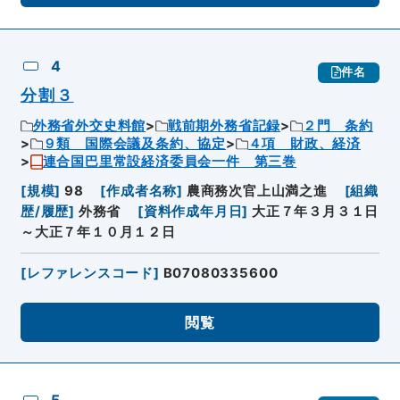
4
件名
分割３
外務省外交史料館
戦前期外務省記録
２門 条約
９類 国際会議及条約、協定
４項 財政、経済
連合国巴里常設経済委員会一件 第三巻
[
規模
]
98
[
作成者名称
]
農商務次官上山満之進
[
組織
歴/履歴
]
外務省
[
資料作成年月日
]
大正７年３月３１日
～大正７年１０月１２日
[
レファレンスコード
]
B07080335600
閲覧