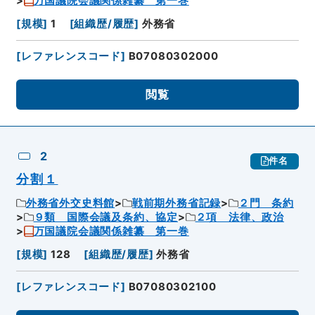
万国議院会議関係雑纂 第一巻
[
規模
]
1
[
組織歴/履歴
]
外務省
[
レファレンスコード
]
B07080302000
閲覧
2
件名
分割１
外務省外交史料館
戦前期外務省記録
２門 条約
９類 国際会議及条約、協定
２項 法律、政治
万国議院会議関係雑纂 第一巻
[
規模
]
128
[
組織歴/履歴
]
外務省
[
レファレンスコード
]
B07080302100