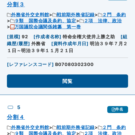
分割３
外務省外交史料館
戦前期外務省記録
２門 条約
９類 国際会議及条約、協定
２項 法律、政治
万国議院会議関係雑纂 第一巻
[
規模
]
92
[
作成者名称
]
特命全権大使井上勝之助
[
組
織歴/履歴
]
外務省
[
資料作成年月日
]
明治３９年７月２
１日～明治３９年１１月２１日
[
レファレンスコード
]
B07080302300
閲覧
5
件名
分割４
外務省外交史料館
戦前期外務省記録
２門 条約
９類 国際会議及条約、協定
２項 法律、政治