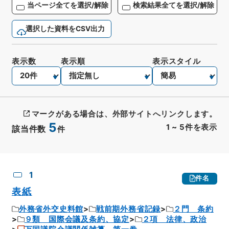
当ページ全てを選択/解除
検索結果全てを選択/解除
選択した資料をCSV出力
表示数
表示順
表示スタイル
マークがある場合は、外部サイトへリンクします。
5
1
~
5
件を表示
該当件数
件
CSV出力
No.
概要情報
画像等
1
件名
表紙
外務省外交史料館
戦前期外務省記録
２門 条約
９類 国際会議及条約、協定
２項 法律、政治