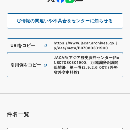
情報の間違いや不具合をセンターに知らせる
https://www.jacar.archives.go.j
URIをコピー
p/das/meta/B07080301900
JACAR(アジア歴史資料センター)
Re
f.
B07080301900
、
万国議院会議関
引用例をコピー
係雑纂 第一巻
(
2.9.2.6_001
)
(
外務
省外交史料館
)
件名一覧