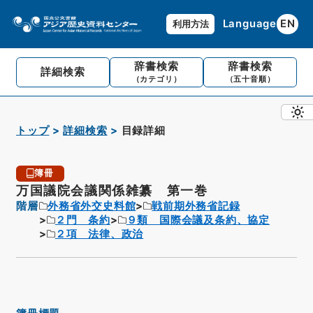
Language
EN
利用方法
辞書検索
辞書検索
詳細検索
（カテゴリ）
（五十音順）
トップ
詳細検索
目録詳細
簿冊
万国議院会議関係雑纂 第一巻
階層
外務省外交史料館
戦前期外務省記録
２門 条約
９類 国際会議及条約、協定
２項 法律、政治