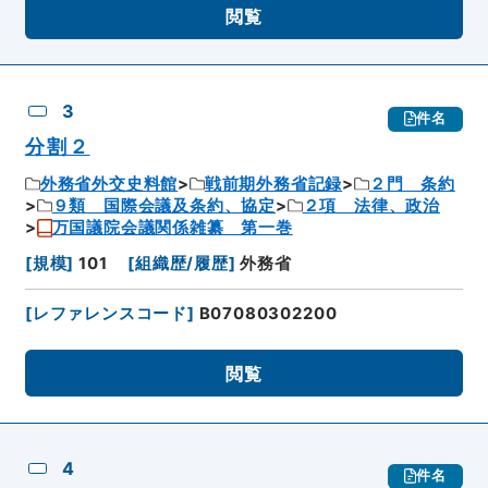
閲覧
3
件名
分割２
外務省外交史料館
戦前期外務省記録
２門 条約
９類 国際会議及条約、協定
２項 法律、政治
万国議院会議関係雑纂 第一巻
[
規模
]
101
[
組織歴/履歴
]
外務省
[
レファレンスコード
]
B07080302200
閲覧
4
件名