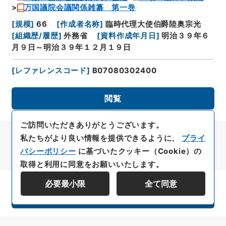
万国議院会議関係雑纂 第一巻
[
規模
]
66
[
作成者名称
]
臨時代理大使伯爵陸奥宗光
[
組織歴/履歴
]
外務省
[
資料作成年月日
]
明治３９年６
月９日～明治３９年１２月１９日
[
レファレンスコード
]
B07080302400
閲覧
ご訪問いただきありがとうございます。
私たちがより良い情報を提供できるように、
プライ
バシーポリシー
に基づいたクッキー（Cookie）の
取得と利用に同意をお願いいたします。
必要最小限
全て同意
資料群階層を表示する