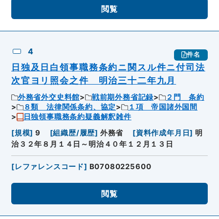
閲覧
4
件名
日独及日白領事職務条約ニ関スル件ニ付司法
次官ヨリ照会之件 明治三十二年九月
外務省外交史料館
戦前期外務省記録
２門 条約
８類 法律関係条約、協定
１項 帝国諸外国間
日独領事職務条約疑義解釈雑件
[
規模
]
9
[
組織歴/履歴
]
外務省
[
資料作成年月日
]
明
治３２年８月１４日～明治４０年１２月１３日
[
レファレンスコード
]
B07080225600
閲覧