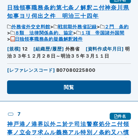
日独領事職務条約第七条ノ解釈ニ付神奈川県
知事ヨリ伺出之件 明治三十四年
外務省外交史料館
戦前期外務省記録
２門 条約
８類 法律関係条約、協定
１項 帝国諸外国間
日独領事職務条約疑義解釈雑件
[
規模
]
12
[
組織歴/履歴
]
外務省
[
資料作成年月日
]
明
治３３年１２月２８日～明治３５年３月１１日
[
レファレンスコード
]
B07080225800
閲覧
7
件名
神戸港ノ港界以外ニ於テ司法警察処分ニ付領
事ノ立会ヲ求ムル義務アル特別ノ条約又ハ慣