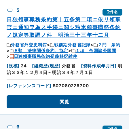
5
件名
日独領事職務条約第十五条第二項ニ依リ領事
官ニ通知ヲ為ス手続ニ関シ独米領事職務条約
ノ規定等取調ノ件 明治三十三年十二月
外務省外交史料館
戦前期外務省記録
２門 条約
８類 法律関係条約、協定
１項 帝国諸外国間
日独領事職務条約疑義解釈雑件
[
規模
]
24
[
組織歴/履歴
]
外務省
[
資料作成年月日
]
明
治３３年１２月４日～明治３４年７月１日
[
レファレンスコード
]
B07080225700
閲覧
6
件名