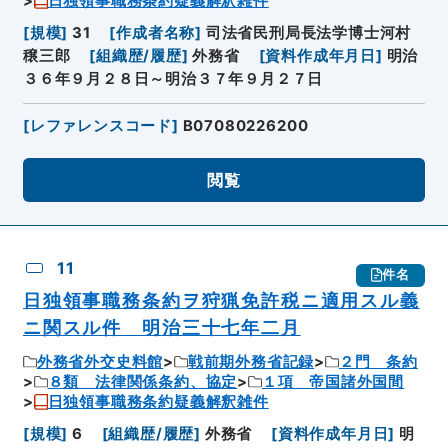
日独領事職務条約疑義解釈雑件
[
規模
]
31
[
作成者名称
]
司法省民刑局長法学博士河村
穣三郎
[
組織歴/履歴
]
外務省
[
資料作成年月日
]
明治
３６年９月２８日～明治３７年９月２７日
[
レファレンスコード
]
B07080226200
閲覧
11
件名
日独領事職務条約ヲ狩猟免許税ニ適用スル義
ニ関スル件 明治三十七年二月
外務省外交史料館
戦前期外務省記録
２門 条約
８類 法律関係条約、協定
１項 帝国諸外国間
日独領事職務条約疑義解釈雑件
[
規模
]
6
[
組織歴/履歴
]
外務省
[
資料作成年月日
]
明