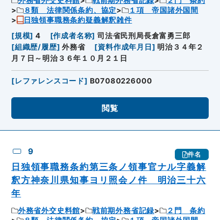
外務省外交史料館
戦前期外務省記録
２門 条約
８類 法律関係条約、協定
１項 帝国諸外国間
日独領事職務条約疑義解釈雑件
[
規模
]
4
[
作成者名称
]
司法省民刑局長倉富勇三郎
[
組織歴/履歴
]
外務省
[
資料作成年月日
]
明治３４年２
月７日～明治３６年１０月２１日
[
レファレンスコード
]
B07080226000
閲覧
9
件名
日独領事職務条約第三条ノ領事官ナル字義解
釈方神奈川県知事ヨリ照会ノ件 明治三十六
年
外務省外交史料館
戦前期外務省記録
２門 条約