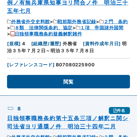
例ノ有無兵庫県知事ヨリ問合ノ件 明治三十
五年七月
外務省外交史料館
戦前期外務省記録
２門 条約
８類 法律関係条約、協定
１項 帝国諸外国間
日独領事職務条約疑義解釈雑件
[
規模
]
4
[
組織歴/履歴
]
外務省
[
資料作成年月日
]
明
治３５年７月２日～明治３５年７月８日
[
レファレンスコード
]
B07080225900
閲覧
8
件名
日独領事職務条約第十五条三項ノ解釈ニ関シ
司法省ヨリ通牒ノ件 明治三十四年二月