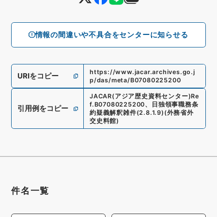
情報の間違いや不具合をセンターに知らせる
https://www.jacar.archives.go.j
URIをコピー
p/das/meta/B07080225200
JACAR(アジア歴史資料センター)
Re
f.
B07080225200
、
日独領事職務条
引用例をコピー
約疑義解釈雑件
(
2.8.1.9
)
(
外務省外
交史料館
)
件名一覧