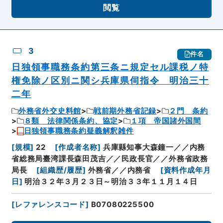
閲覧
3
件名
日独領事職務条約第三条ニ規定セル課税ノ特
権免除ノ区別ニ関シ兵庫県伺指令 明治三十
二年
外務省外交史料館
戦前期外務省記録
２門 条約
８類 法律関係条約、協定
１項 帝国諸外国間
日独領事職務条約疑義解釈雑件
[
規模
]
22
[
作成者名称
]
兵庫縣知事大森鐘一／／内務
省総務局臺湾課長森田茂吉／／民政長官／／外務省政務
局長
[
組織歴/履歴
]
外務省／／内務省
[
資料作成年月
日
]
明治３２年３月２３日～明治３３年１１月１４日
[
レファレンスコード
]
B07080225500