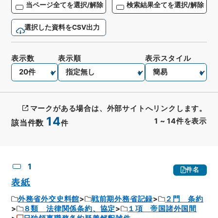
当ページ全てを選択/解除
検索結果全てを選択/解除
選択した資料をCSV出力
表示数
表示順
表示スタイル
マークがある場合は、外部サイトへリンクします。
14
1
~
14
件を表示
該当件数
件
CSV出力
No.
概要情報
画像等
1
件名
表紙
外務省外交史料館
戦前期外務省記録
２門 条約
８類 法律関係条約、協定
１項 帝国諸外国間