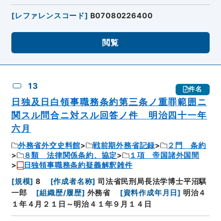
[
レファレンスコード
]
B07080226400
閲覧
13
件名
日独及日白領事職務条約第三条ノ重罪範囲ニ
関スル問合ニ対スル回答ノ件 明治四十一年
六月
外務省外交史料館
戦前期外務省記録
２門 条約
８類 法律関係条約、協定
１項 帝国諸外国間
日独領事職務条約疑義解釈雑件
[
規模
]
8
[
作成者名称
]
司法省民刑局長法学博士平沼騏
一郎
[
組織歴/履歴
]
外務省
[
資料作成年月日
]
明治４
１年４月２１日～明治４１年９月１４日