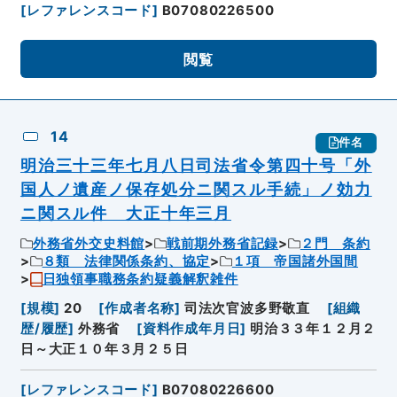
[
レファレンスコード
]
B07080226500
閲覧
14
件名
明治三十三年七月八日司法省令第四十号「外
国人ノ遺産ノ保存処分ニ関スル手続」ノ効力
ニ関スル件 大正十年三月
外務省外交史料館
戦前期外務省記録
２門 条約
８類 法律関係条約、協定
１項 帝国諸外国間
日独領事職務条約疑義解釈雑件
[
規模
]
20
[
作成者名称
]
司法次官波多野敬直
[
組織
歴/履歴
]
外務省
[
資料作成年月日
]
明治３３年１２月２
日～大正１０年３月２５日
[
レファレンスコード
]
B07080226600