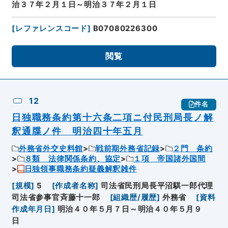
治３７年２月１日～明治３７年２月１日
[
レファレンスコード
]
B07080226300
閲覧
12
件名
日独職務条約第十六条二項ニ付民刑局長ノ解
釈通牒ノ件 明治四十年五月
外務省外交史料館
戦前期外務省記録
２門 条約
８類 法律関係条約、協定
１項 帝国諸外国間
日独領事職務条約疑義解釈雑件
[
規模
]
5
[
作成者名称
]
司法省民刑局長平沼騏一郎代理
司法省参事官斉藤十一郎
[
組織歴/履歴
]
外務省
[
資料
作成年月日
]
明治４０年５月７日～明治４０年５月９
日