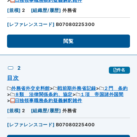
日独領事職務条約疑義解釈雑件
[
規模
]
2
[
組織歴/履歴
]
外務省
[
レファレンスコード
]
B07080225300
閲覧
2
件名
目次
外務省外交史料館
戦前期外務省記録
２門 条約
８類 法律関係条約、協定
１項 帝国諸外国間
日独領事職務条約疑義解釈雑件
[
規模
]
2
[
組織歴/履歴
]
外務省
[
レファレンスコード
]
B07080225400