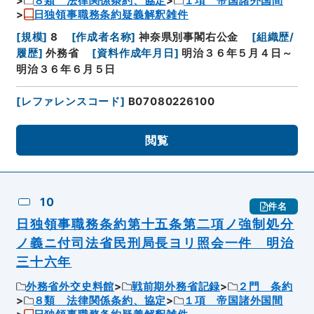
８類 法律関係条約、協定
１項 帝国諸外国間
日独領事職務条約疑義解釈雑件
[
規模
]
8
[
作成者名称
]
神奈県別事閣右公金
[
組織歴/
履歴
]
外務省
[
資料作成年月日
]
明治３６年５月４日～
明治３６年６月５日
[
レファレンスコード
]
B07080226100
閲覧
10
件名
日独領事職務条約第十五条第二項ノ強制処分
ノ義ニ付司法省民刑局長ヨリ照会一件 明治
三十六年
外務省外交史料館
戦前期外務省記録
２門 条約
８類 法律関係条約、協定
１項 帝国諸外国間