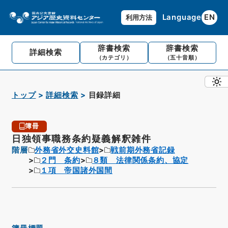
Language
EN
利用方法
辞書検索
辞書検索
詳細検索
（カテゴリ）
（五十音順）
トップ
詳細検索
目録詳細
簿冊
日独領事職務条約疑義解釈雑件
階層
外務省外交史料館
戦前期外務省記録
２門 条約
８類 法律関係条約、協定
１項 帝国諸外国間