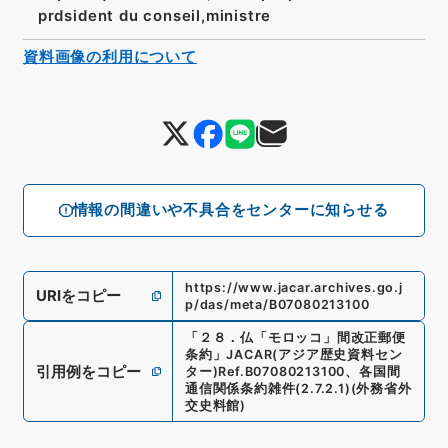
prdsident du conseil,ministre
資料画像の利用について
情報の間違いや不具合をセンターに知らせる
https://www.jacar.archives.go.j
URIをコピー
p/das/meta/B07080213100
「
２８．仏「モロッコ」間改正郵便
条約
」
JACAR(アジア歴史資料セン
引用例をコピー
ター)
Ref.
B07080213100
、
各国間
通信関係条約雑件
(
2.7.2.1
)
(
外務省外
交史料館
)