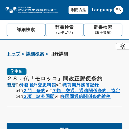
Language
EN
利用方法
辞書検索
辞書検索
詳細検索
（カテゴリ）
（五十音順）
トップ
詳細検索
目録詳細
件名
２８．仏「モロッコ」間改正郵便条約
階層
外務省外交史料館
戦前期外務省記録
２門 条約
７類 交通、通信関係条約、協定
２項 諸外国間
各国間通信関係条約雑件