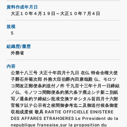
資料作成年月日
大正１０年４月１９日～大正１０年７月４日
規模
5
組織歴/履歴
外務省
内容
公第十八三号 大正十年四月十九日 在仏 特命全権大使
子爵石井菊次郎 外務大臣伯爵内田康哉殿 仏、モロツ
コ間改正郵便条約送付ノ件 千九百十三年十月一日締結
ノ仏、モノツコ間郵便条約第六条ヲ廃止シテ新ニ別紙
写ノ通条約ヲ締結シ批准交換ヲ＠シタル旨四月十六附
官報ヲ以テ公示有之候間御参考迄ニ及御送付候条御査
収相成度候 敬具 RARTIE OFFICIELLE EINISTERE
DES AFFARES ETRAHGERES Le Prresident do la
nepublique franeaise,sur la proposition du