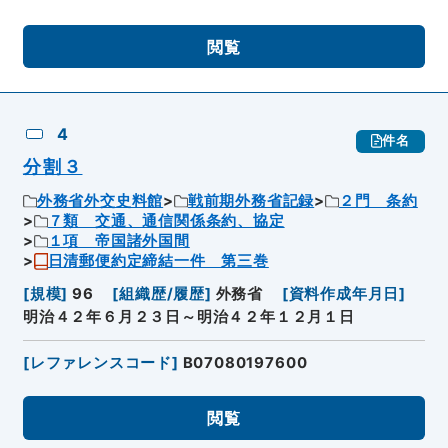
閲覧
4
件名
分割３
外務省外交史料館
戦前期外務省記録
２門 条約
７類 交通、通信関係条約、協定
１項 帝国諸外国間
日清郵便約定締結一件 第三巻
[
規模
]
96
[
組織歴/履歴
]
外務省
[
資料作成年月日
]
明治４２年６月２３日～明治４２年１２月１日
[
レファレンスコード
]
B07080197600
閲覧