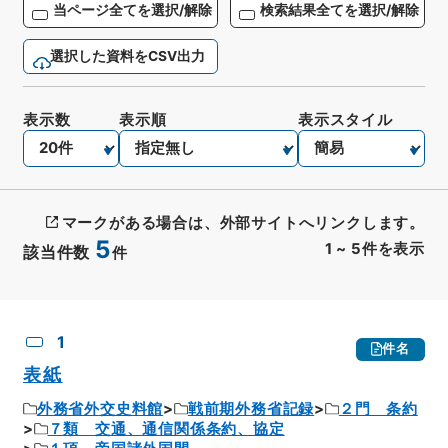
当ページ全てを選択/解除
検索結果全てを選択/解除
選択した資料をCSV出力
表示数
表示順
表示スタイル
マークがある場合は、外部サイトへリンクします。
5
1
~
5
件を表示
該当件数
件
CSV出力
No.
概要情報
画像等
1
件名
表紙
外務省外交史料館
戦前期外務省記録
２門 条約
７類 交通、通信関係条約、協定