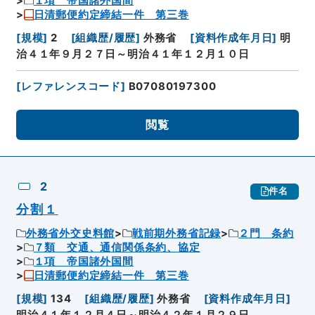
１項 帝国諸外国間
日清郵便約定締結一件 第三巻
[
規模
]
2
[
組織歴/履歴
]
外務省
[
資料作成年月日
]
明
治４１年９月２７日～明治４１年１２月１０日
[
レファレンスコード
]
B07080197300
閲覧
2
件名
分割１
外務省外交史料館
戦前期外務省記録
２門 条約
７類 交通、通信関係条約、協定
１項 帝国諸外国間
日清郵便約定締結一件 第三巻
[
規模
]
134
[
組織歴/履歴
]
外務省
[
資料作成年月日
]
明治４１年１２月４日～明治４２年１月２９日