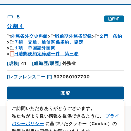
5
件名
分割４
外務省外交史料館
戦前期外務省記録
２門 条約
７類 交通、通信関係条約、協定
１項 帝国諸外国間
日清郵便約定締結一件 第三巻
[
規模
]
41
[
組織歴/履歴
]
外務省
[
レファレンスコード
]
B07080197700
閲覧
ご訪問いただきありがとうございます。
私たちがより良い情報を提供できるように、
プライ
バシーポリシー
に基づいたクッキー（Cookie）の