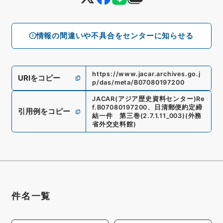
情報の間違いや不具合をセンターに知らせる
https://www.jacar.archives.go.j
URIをコピー
p/das/meta/B07080197200
JACAR(アジア歴史資料センター)
Re
f.
B07080197200
、
日清郵便約定締
引用例をコピー
結一件 第三巻
(
2.7.1.11_003
)
(
外務
省外交史料館
)
件名一覧