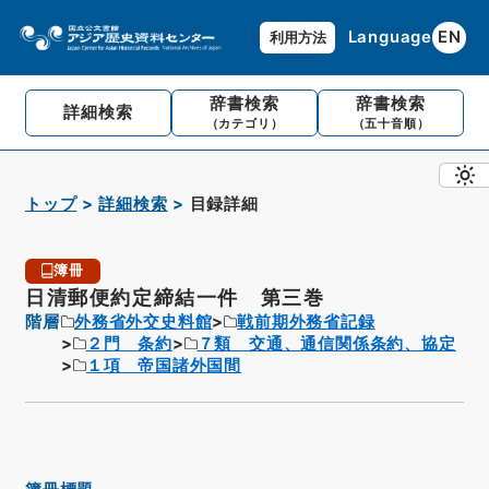
Language
EN
利用方法
辞書検索
辞書検索
詳細検索
（カテゴリ）
（五十音順）
トップ
詳細検索
目録詳細
簿冊
日清郵便約定締結一件 第三巻
階層
外務省外交史料館
戦前期外務省記録
２門 条約
７類 交通、通信関係条約、協定
１項 帝国諸外国間