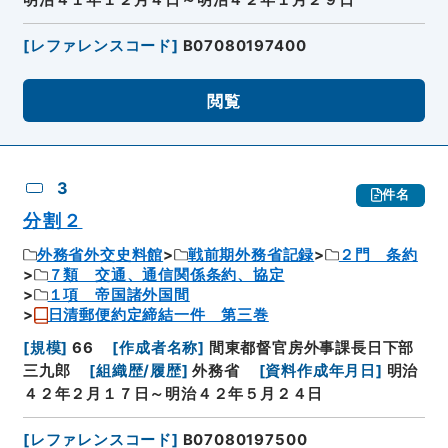
[
レファレンスコード
]
B07080197400
閲覧
3
件名
分割２
外務省外交史料館
戦前期外務省記録
２門 条約
７類 交通、通信関係条約、協定
１項 帝国諸外国間
日清郵便約定締結一件 第三巻
[
規模
]
66
[
作成者名称
]
間東都督官房外事課長日下部
三九郎
[
組織歴/履歴
]
外務省
[
資料作成年月日
]
明治
４２年２月１７日～明治４２年５月２４日
[
レファレンスコード
]
B07080197500