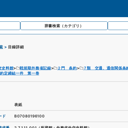
辞書検索
（カテゴリ）
索
目録詳細
交史料館
戦前期外務省記録
２門 条約
７類 交通、通信関係条
便約定締結一件 第一巻
表紙
ード
B07080196100
請求番
2.7.1.11_001（所蔵館：外務省外交史料館）