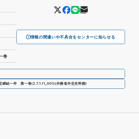
情報の間違いや不具合をセンターに知らせる
一巻
定締結一件 第一巻
(
2.7.1.11_001
)
(
外務省外交史料館
)