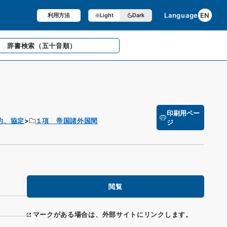
Language
EN
利用方法
Light
Dark
辞書検索
（五十音順）
印刷用ペー
約、協定
１項 帝国諸外国間
ジ
閲覧
マークがある場合は、外部サイトにリンクします。