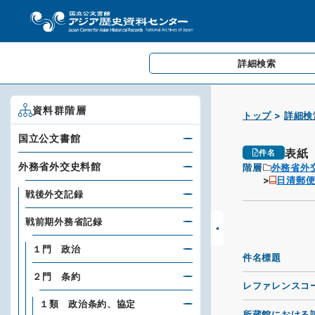
詳細検索
資料群階層
トップ
詳細検
国立公文書館
表紙
件名
外務省外交史料館
階層
外務省外
日清郵
戦後外交記録
戦前期外務省記録
１門 政治
件名標題
２門 条約
レファレンスコ
１類 政治条約、協定
所蔵館における