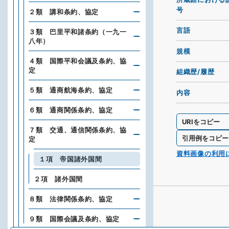
号
２類 講和条約、協定
言語
３類 巴里平和諸条約（一九一
八年）
規模
４類 国際平和会議及条約、協
定
組織歴/履歴
５類 通商航海条約、協定
内容
６類 通商関係条約、協定
URIをコピー
７類 交通、通信関係条約、協
引用例をコピー
定
資料画像の利用
１項 帝国諸外国間
２項 諸外国間
８類 法律関係条約、協定
９類 国際会議及条約、協定