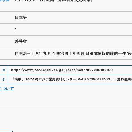
日本語
1
外務省
自明治三十八年九月 至明治四十年四月 日清電信協約締結一件 第
https://www.jacar.archives.go.jp/das/meta/B07080196100
「
表紙
」
JACAR(アジア歴史資料センター)
Ref.
B07080196100
、
日清郵便約
について