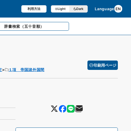
Language
EN
利用方法
Light
Dark
辞書検索
（五十音順）
印刷用ページ
定
１項 帝国諸外国間