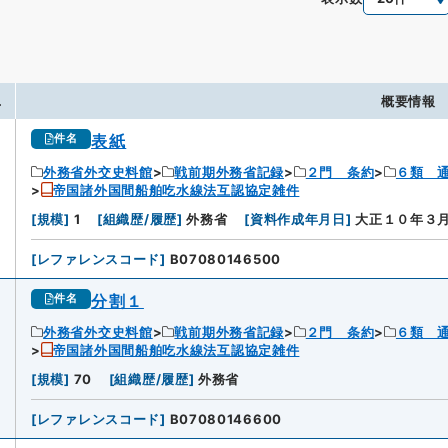
.
概要情報
表紙
件名
外務省外交史料館
戦前期外務省記録
２門 条約
６類 
帝国諸外国間船舶吃水線法互認協定雑件
[
規模
]
1
[
組織歴/履歴
]
外務省
[
資料作成年月日
]
大正１０年３
[
レファレンスコード
]
B07080146500
分割１
件名
外務省外交史料館
戦前期外務省記録
２門 条約
６類 
帝国諸外国間船舶吃水線法互認協定雑件
[
規模
]
70
[
組織歴/履歴
]
外務省
[
レファレンスコード
]
B07080146600