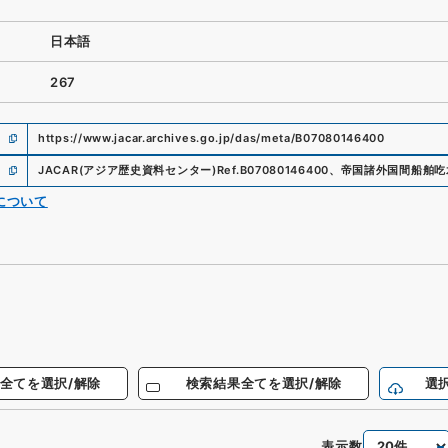
日本語
267
https://www.jacar.archives.go.jp/das/meta/B07080146400
JACAR(アジア歴史資料センター)
Ref.
B07080146400
、
帝国諸外国間船舶吃
について
全てを選択/解除
検索結果全てを選択/解除
選
表示数