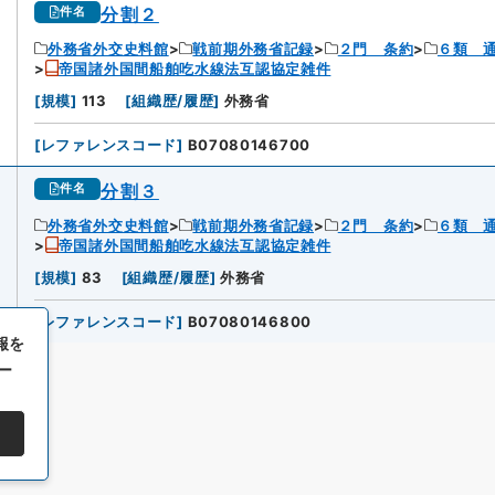
分割２
件名
外務省外交史料館
戦前期外務省記録
２門 条約
６類 
帝国諸外国間船舶吃水線法互認協定雑件
[
規模
]
113
[
組織歴/履歴
]
外務省
[
レファレンスコード
]
B07080146700
分割３
件名
外務省外交史料館
戦前期外務省記録
２門 条約
６類 
帝国諸外国間船舶吃水線法互認協定雑件
[
規模
]
83
[
組織歴/履歴
]
外務省
[
レファレンスコード
]
B07080146800
報を
ー