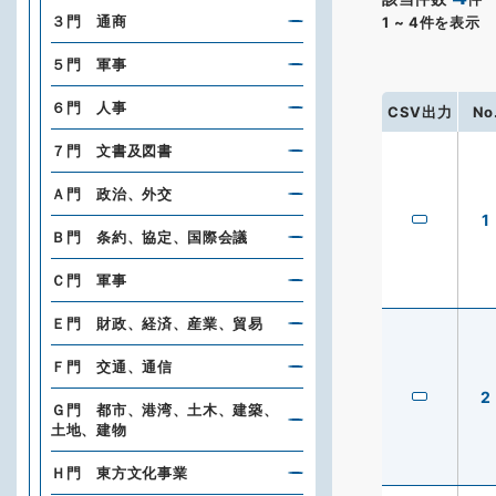
３門 通商
1
~
4
件を表示
５門 軍事
６門 人事
CSV出力
No
７門 文書及図書
Ａ門 政治、外交
1
Ｂ門 条約、協定、国際会議
Ｃ門 軍事
Ｅ門 財政、経済、産業、貿易
Ｆ門 交通、通信
2
Ｇ門 都市、港湾、土木、建築、
土地、建物
Ｈ門 東方文化事業