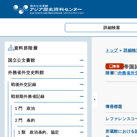
詳細検索
資料群階層
トップ
詳細検
国立公文書館
帝国
簿冊
外務省外交史料館
階層
外務省外
戦後外交記録
戦前期外務省記録
簿冊標題
１門 政治
レファレンスコ
２門 条約
所蔵館における
１類 政治条約、協定