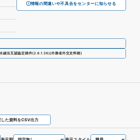
情報の間違いや不具合をセンターに知らせる
水線法互認協定雑件
(
2.6.1.36
)
(
外務省外交史料館
)
択した資料をCSV出力
表示順
表示スタイル