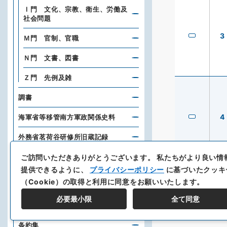
Ｉ門 文化、宗教、衛生、労働及
社会問題
3
Ｍ門 官制、官職
Ｎ門 文書、図書
Ｚ門 先例及雑
調書
4
海軍省等移管南方軍政関係史料
外務省茗荷谷研修所旧蔵記録
正・続通信全覧
ご訪問いただきありがとうございます。
私たちがより良い情
提供できるように、
プライバシーポリシー
に基づいたクッキ
議会調書
（Cookie）の取得と利用に同意をお願いいたします。
外交彙報附録月報・外務省月報・外
必要最小限
全て同意
務省報
条約集