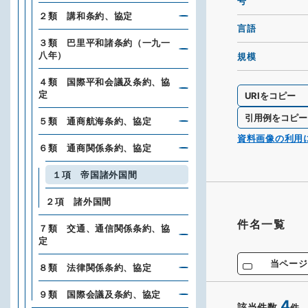
号
２類 講和条約、協定
言語
３類 巴里平和諸条約（一九一
八年）
規模
４類 国際平和会議及条約、協
定
URIをコピー
引用例をコピー
５類 通商航海条約、協定
資料画像の利用
６類 通商関係条約、協定
１項 帝国諸外国間
２項 諸外国間
件名一覧
７類 交通、通信関係条約、協
定
当ページ
８類 法律関係条約、協定
９類 国際会議及条約、協定
4
該当件数
件