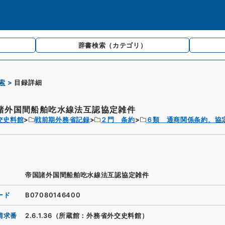
辞書検索
（カテゴリ）
索
目録詳細
諸外国間船舶吃水線法互認協定雑件
交史料館
戦前期外務省記録
２門 条約
６類 通商関係条約、協
帝国諸外国間船舶吃水線法互認協定雑件
ード
B07080146400
請求番
2.6.1.36（所蔵館：外務省外交史料館）