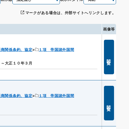
マークがある場合は、外部サイトへリンクします。
画像等
通商関係条約、協定
１項 帝国諸外国間
閲覧
月～大正１０年３月
通商関係条約、協定
１項 帝国諸外国間
閲覧