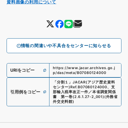
資料画像の利用について
情報の間違いや不具合をセンターに知らせる
https://www.jacar.archives.go.j
URIをコピー
p/das/meta/B07080124000
「
分割１
」
JACAR(アジア歴史資料
センター)
Ref.
B07080124000
、
支
引用例をコピー
那輸入税率改正一件／本省調査関係
書 第一巻
(
2.6.1.27-2_001
)
(
外務省
外交史料館
)