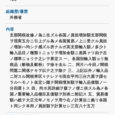
組織歴/履歴
外務省
内容
支那関税改修ノ為ニ生ズル各国ノ員担増加額支那関税
ヲ現実五分ニ引上グル為メ各国貿易ノ上ニ受クル員担
ノ増加ハ均シク感ズル所ナルガ其支那輸入額ノ多少ト
輸入品目ノ種類トニョリヲ増加金額ニ差異ァリ由テ左
ノ標準ニョリテ之レヲ算定ス 一、各国別輸入額ョリ無
税品（穀物及穀粉）ヲ徐キ去ル 二、阿片ハ今回ノ関税
問題ニ関係ナキヲ以テ之ヲ除ク 三、上記以外ノ輸入品
ニ対スル関税率区々ナレドモ現在平均三分六厘ヲ課セ
ラルヘモノト仮定シ随テ関税増加額ヲ輸入品価額ノ一
分四厘トス 四、尚ホ其詳細ヲ窺フノ便ニ供スル為メ各
国ノ重要輸入品種目及価額ヲ別表ニ附記ス 五、貿易価
額ハ総テ大正元年ノモノヲ用ウ右ノ計算法ニ拠リ各国
ト同シク本邦ノ員担額ヲ計算セシ三百八十五万