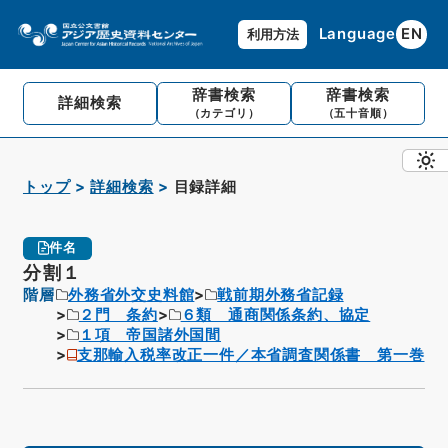
Language
EN
利用方法
辞書検索
辞書検索
詳細検索
（カテゴリ）
（五十音順）
トップ
詳細検索
目録詳細
件名
分割１
階層
外務省外交史料館
戦前期外務省記録
２門 条約
６類 通商関係条約、協定
１項 帝国諸外国間
支那輸入税率改正一件／本省調査関係書 第一巻