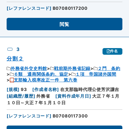
[
レファレンスコード
]
B07080117200
閲覧
3
件名
分割２
外務省外交史料館
戦前期外務省記録
２門 条約
６類 通商関係条約、協定
１項 帝国諸外国間
支那輸入税率改正一件 第六巻
[
規模
]
93
[
作成者名称
]
在支那臨時代理公使芳沢謙吉
[
組織歴/履歴
]
外務省
[
資料作成年月日
]
大正７年１月
１０日～大正７年１月１０日
[
レファレンスコード
]
B07080117300