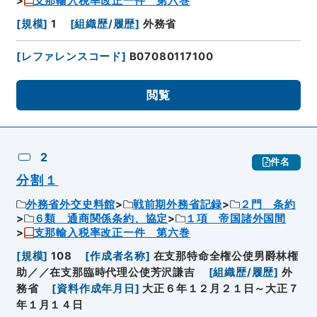
支那輸入税率改正一件 第六巻
[
規模
]
1
[
組織歴/履歴
]
外務省
[
レファレンスコード
]
B07080117100
閲覧
2
件名
分割１
外務省外交史料館
戦前期外務省記録
２門 条約
６類 通商関係条約、協定
１項 帝国諸外国間
支那輸入税率改正一件 第六巻
[
規模
]
108
[
作成者名称
]
在支那特命全権公使男爵林権
助／／在支那臨時代理公使芳沢謙吉
[
組織歴/履歴
]
外
務省
[
資料作成年月日
]
大正６年１２月２１日～大正７
年１月１４日