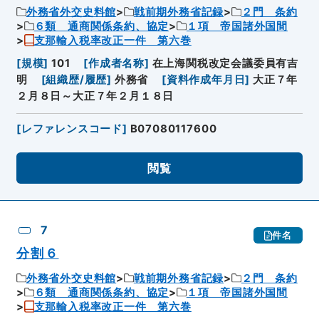
外務省外交史料館
戦前期外務省記録
２門 条約
６類 通商関係条約、協定
１項 帝国諸外国間
支那輸入税率改正一件 第六巻
[
規模
]
101
[
作成者名称
]
在上海関税改定会議委員有吉
明
[
組織歴/履歴
]
外務省
[
資料作成年月日
]
大正７年
２月８日～大正７年２月１８日
[
レファレンスコード
]
B07080117600
閲覧
7
件名
分割６
外務省外交史料館
戦前期外務省記録
２門 条約
６類 通商関係条約、協定
１項 帝国諸外国間
支那輸入税率改正一件 第六巻