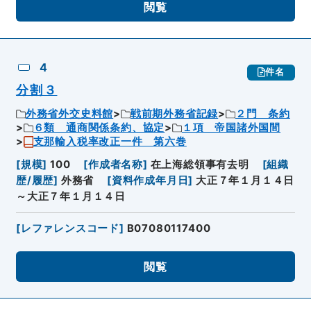
閲覧
4
件名
分割３
外務省外交史料館
戦前期外務省記録
２門 条約
６類 通商関係条約、協定
１項 帝国諸外国間
支那輸入税率改正一件 第六巻
[
規模
]
100
[
作成者名称
]
在上海総領事有去明
[
組織
歴/履歴
]
外務省
[
資料作成年月日
]
大正７年１月１４日
～大正７年１月１４日
[
レファレンスコード
]
B07080117400
閲覧