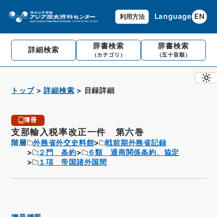
Language
EN
利用方法
辞書検索
辞書検索
詳細検索
（カテゴリ）
（五十音順）
トップ
詳細検索
目録詳細
簿冊
支那輸入税率改正一件 第六巻
階層
外務省外交史料館
戦前期外務省記録
２門 条約
６類 通商関係条約、協定
１項 帝国諸外国間