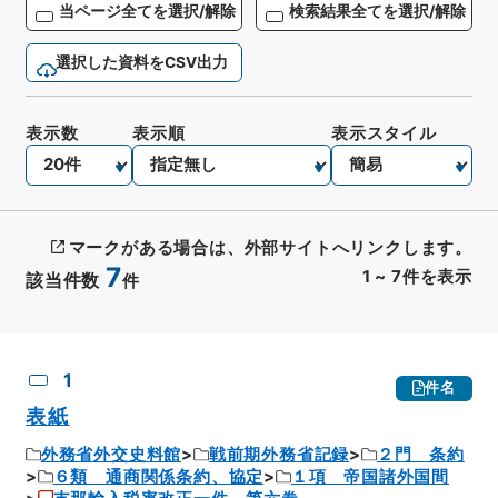
当ページ全てを選択/解除
検索結果全てを選択/解除
選択した資料をCSV出力
表示数
表示順
表示スタイル
マークがある場合は、外部サイトへリンクします。
7
1
~
7
件を表示
該当件数
件
CSV出力
No.
概要情報
画像等
1
件名
表紙
外務省外交史料館
戦前期外務省記録
２門 条約
６類 通商関係条約、協定
１項 帝国諸外国間