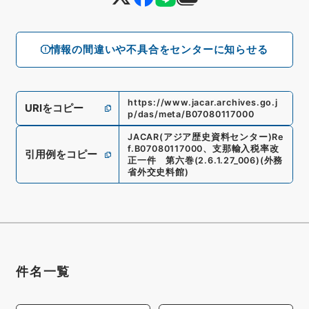
情報の間違いや不具合をセンターに知らせる
https://www.jacar.archives.go.j
URIをコピー
p/das/meta/B07080117000
JACAR(アジア歴史資料センター)
Re
f.
B07080117000
、
支那輸入税率改
引用例をコピー
正一件 第六巻
(
2.6.1.27_006
)
(
外務
省外交史料館
)
件名一覧