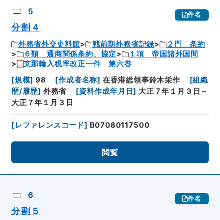
5
件名
分割４
外務省外交史料館
戦前期外務省記録
２門 条約
６類 通商関係条約、協定
１項 帝国諸外国間
支那輸入税率改正一件 第六巻
[
規模
]
98
[
作成者名称
]
在香港総領事鈴木栄作
[
組織
歴/履歴
]
外務省
[
資料作成年月日
]
大正７年１月３日～
大正７年１月３日
[
レファレンスコード
]
B07080117500
閲覧
6
件名
分割５