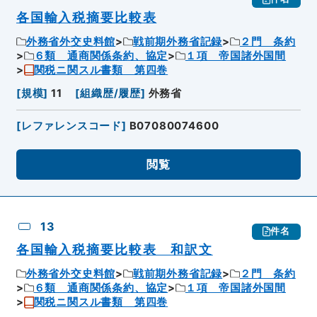
各国輸入税摘要比較表
外務省外交史料館
戦前期外務省記録
２門 条約
６類 通商関係条約、協定
１項 帝国諸外国間
関税ニ関スル書類 第四巻
[
規模
]
11
[
組織歴/履歴
]
外務省
[
レファレンスコード
]
B07080074600
閲覧
13
件名
各国輸入税摘要比較表 和訳文
外務省外交史料館
戦前期外務省記録
２門 条約
６類 通商関係条約、協定
１項 帝国諸外国間
関税ニ関スル書類 第四巻