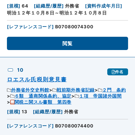
[
規模
]
64
[
組織歴/履歴
]
外務省
[
資料作成年月日
]
明治１２年１０月８日～明治１２年１０月８日
[
レファレンスコード
]
B07080074300
閲覧
10
件名
ロエスル氏税則意見書
外務省外交史料館
戦前期外務省記録
２門 条約
６類 通商関係条約、協定
１項 帝国諸外国間
関税ニ関スル書類 第四巻
[
規模
]
13
[
組織歴/履歴
]
外務省
[
レファレンスコード
]
B07080074400