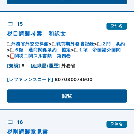
15
件名
税目調製考案 和訳文
外務省外交史料館
戦前期外務省記録
２門 条約
６類 通商関係条約、協定
１項 帝国諸外国間
関税ニ関スル書類 第四巻
[
規模
]
8
[
組織歴/履歴
]
外務省
[
レファレンスコード
]
B07080074900
閲覧
16
件名
税則調製意見書