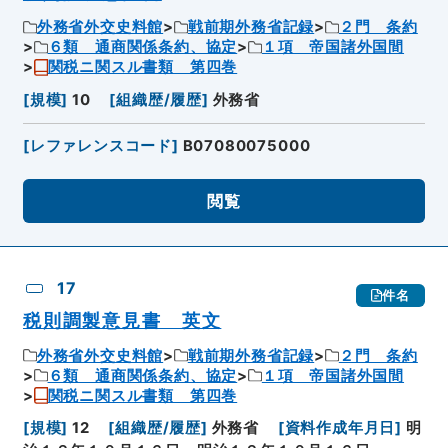
外務省外交史料館
戦前期外務省記録
２門 条約
６類 通商関係条約、協定
１項 帝国諸外国間
関税ニ関スル書類 第四巻
[
規模
]
10
[
組織歴/履歴
]
外務省
[
レファレンスコード
]
B07080075000
閲覧
17
件名
税則調製意見書 英文
外務省外交史料館
戦前期外務省記録
２門 条約
６類 通商関係条約、協定
１項 帝国諸外国間
関税ニ関スル書類 第四巻
[
規模
]
12
[
組織歴/履歴
]
外務省
[
資料作成年月日
]
明