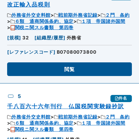
改正輸入品税則
外務省外交史料館
戦前期外務省記録
２門 条約
６類 通商関係条約、協定
１項 帝国諸外国間
関税ニ関スル書類 第四巻
[
規模
]
32
[
組織歴/履歴
]
外務省
[
レファレンスコード
]
B07080073800
閲覧
5
件名
千八百六十六年刊行 仏国税関実験録抄訳
外務省外交史料館
戦前期外務省記録
２門 条約
６類 通商関係条約、協定
１項 帝国諸外国間
関税ニ関スル書類 第四巻