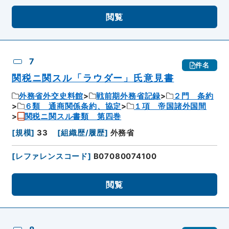
閲覧
7
件名
関税ニ関スル「ラウダー」氏意見書
外務省外交史料館
戦前期外務省記録
２門 条約
６類 通商関係条約、協定
１項 帝国諸外国間
関税ニ関スル書類 第四巻
[
規模
]
33
[
組織歴/履歴
]
外務省
[
レファレンスコード
]
B07080074100
閲覧