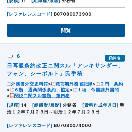
[
規模
]
11
[
組織歴/履歴
]
外務省
[
レファレンスコード
]
B07080073900
閲覧
6
件名
日耳曼条約改正ニ関スル「アレキサンダー、
フォン、シーボルト」氏手稿
外務省外交史料館
戦前期外務省記録
２門 条約
６類 通商関係条約、協定
１項 帝国諸外国間
関税ニ関スル書類 第四巻
[
規模
]
14
[
組織歴/履歴
]
外務省
[
資料作成年月日
]
明
治１２年７月２３日～明治１２年７月２３日
[
レファレンスコード
]
B07080074000