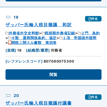
19
件名
ザッパー氏輸入税目擬議 和訳
外務省外交史料館
戦前期外務省記録
２門 条約
６類 通商関係条約、協定
１項 帝国諸外国間
関税ニ関スル書類 第四巻
[
規模
]
18
[
組織歴/履歴
]
外務省
[
レファレンスコード
]
B07080075300
閲覧
20
件名
ザッパー氏輸入税目擬議付議書