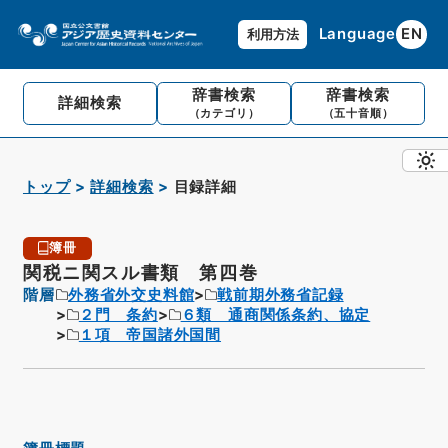
Language
EN
利用方法
辞書検索
辞書検索
詳細検索
（カテゴリ）
（五十音順）
トップ
詳細検索
目録詳細
簿冊
関税ニ関スル書類 第四巻
階層
外務省外交史料館
戦前期外務省記録
２門 条約
６類 通商関係条約、協定
１項 帝国諸外国間