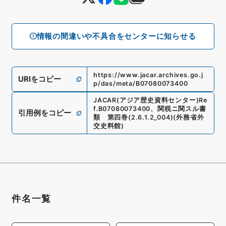
情報の間違いや不具合をセンターに知らせる
https://www.jacar.archives.go.j
URIをコピー
p/das/meta/B07080073400
JACAR(アジア歴史資料センター)
Re
f.
B07080073400
、
関税ニ関スル書
引用例をコピー
類 第四巻
(
2.6.1.2_004
)
(
外務省外
交史料館
)
件名一覧