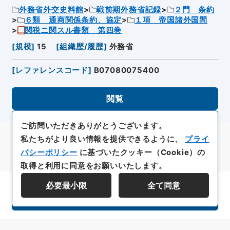
外務省外交史料館
戦前期外務省記録
２門 条約
６類 通商関係条約、協定
１項 帝国諸外国間
関税ニ関スル書類 第四巻
[
規模
]
15
[
組織歴/履歴
]
外務省
[
レファレンスコード
]
B07080075400
閲覧
ご訪問いただきありがとうございます。
私たちがより良い情報を提供できるように、
プライ
バシーポリシー
に基づいたクッキー（Cookie）の
取得と利用に同意をお願いいたします。
必要最小限
全て同意
資料群階層を表示する