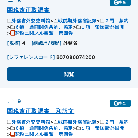
8
件名
関税改正取調書
外務省外交史料館
戦前期外務省記録
２門 条約
６類 通商関係条約、協定
１項 帝国諸外国間
関税ニ関スル書類 第四巻
[
規模
]
4
[
組織歴/履歴
]
外務省
[
レファレンスコード
]
B07080074200
閲覧
9
件名
関税改正取調書 和訳文
外務省外交史料館
戦前期外務省記録
２門 条約
６類 通商関係条約、協定
１項 帝国諸外国間
関税ニ関スル書類 第四巻