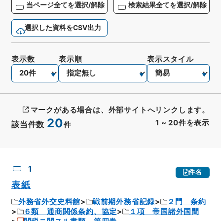
当ページ全てを選択/解除
検索結果全てを選択/解除
選択した資料をCSV出力
表示数
表示順
表示スタイル
マークがある場合は、外部サイトへリンクします。
20
1
~
20
件を表示
該当件数
件
CSV出力
No.
概要情報
画像等
1
件名
表紙
外務省外交史料館
戦前期外務省記録
２門 条約
６類 通商関係条約、協定
１項 帝国諸外国間