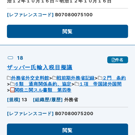
治１２年１０月１６日～明治１２年１０月１６日
[
レファレンスコード
]
B07080075100
閲覧
18
件名
ザッパー氏輸入税目擬議
外務省外交史料館
戦前期外務省記録
２門 条約
６類 通商関係条約、協定
１項 帝国諸外国間
関税ニ関スル書類 第四巻
[
規模
]
13
[
組織歴/履歴
]
外務省
[
レファレンスコード
]
B07080075200
閲覧