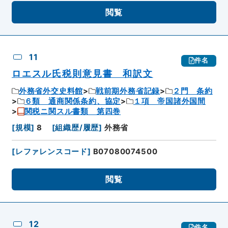
閲覧
11
件名
ロエスル氏税則意見書 和訳文
外務省外交史料館
戦前期外務省記録
２門 条約
６類 通商関係条約、協定
１項 帝国諸外国間
関税ニ関スル書類 第四巻
[
規模
]
8
[
組織歴/履歴
]
外務省
[
レファレンスコード
]
B07080074500
閲覧
12
件名