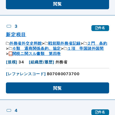
閲覧
3
件名
新定税目
外務省外交史料館
戦前期外務省記録
２門 条約
６類 通商関係条約、協定
１項 帝国諸外国間
関税ニ関スル書類 第四巻
[
規模
]
34
[
組織歴/履歴
]
外務省
[
レファレンスコード
]
B07080073700
閲覧
4
件名