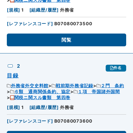
関税ニ関スル書類 第四巻
[
規模
]
1
[
組織歴/履歴
]
外務省
[
レファレンスコード
]
B07080073500
閲覧
2
件名
目録
外務省外交史料館
戦前期外務省記録
２門 条約
６類 通商関係条約、協定
１項 帝国諸外国間
関税ニ関スル書類 第四巻
[
規模
]
1
[
組織歴/履歴
]
外務省
[
レファレンスコード
]
B07080073600