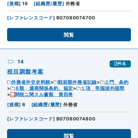
[
規模
]
19
[
組織歴/履歴
]
外務省
[
レファレンスコード
]
B07080074700
閲覧
14
件名
税目調製考案
外務省外交史料館
戦前期外務省記録
２門 条約
６類 通商関係条約、協定
１項 帝国諸外国間
関税ニ関スル書類 第四巻
[
規模
]
6
[
組織歴/履歴
]
外務省
[
レファレンスコード
]
B07080074800
閲覧