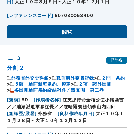
日
]
大正１０年３月９日～大正１０年１２月１日
[
レファレンスコード
]
B07080058400
閲覧
3
件名
分割２
外務省外交史料館
戦前期外務省記録
２門 条約
５類 通商航海条約、協定
２項 諸外国間
各国間通商条約締結雑件／露支間 第二巻
[
規模
]
89
[
作成者名称
]
在支那特命全権公使小幡酉吉
／／浦潮派遣軍参謀長／／在哈爾賓総領事山内四郎
[
組織歴/履歴
]
外務省
[
資料作成年月日
]
大正１０年１
１月２８日～大正１０年１２月１２日