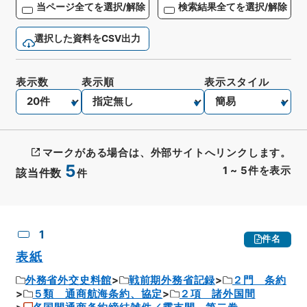
当ページ全てを選択/解除
検索結果全てを選択/解除
選択した資料をCSV出力
表示数
表示順
表示スタイル
マークがある場合は、外部サイトへリンクします。
5
1
~
5
件を表示
該当件数
件
CSV出力
No.
概要情報
画像等
1
件名
表紙
外務省外交史料館
戦前期外務省記録
２門 条約
５類 通商航海条約、協定
２項 諸外国間