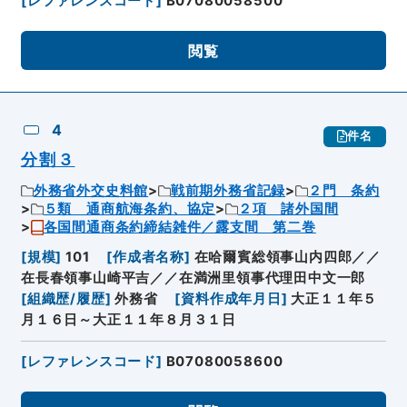
[
レファレンスコード
]
B07080058500
閲覧
4
件名
分割３
外務省外交史料館
戦前期外務省記録
２門 条約
５類 通商航海条約、協定
２項 諸外国間
各国間通商条約締結雑件／露支間 第二巻
[
規模
]
101
[
作成者名称
]
在哈爾賓総領事山内四郎／／
在長春領事山崎平吉／／在満洲里領事代理田中文一郎
[
組織歴/履歴
]
外務省
[
資料作成年月日
]
大正１１年５
月１６日～大正１１年８月３１日
[
レファレンスコード
]
B07080058600