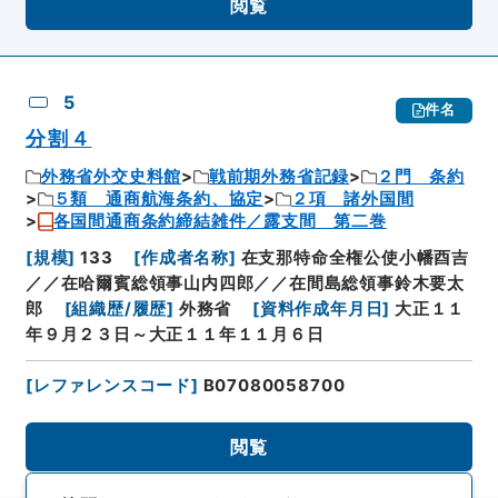
閲覧
5
件名
分割４
外務省外交史料館
戦前期外務省記録
２門 条約
５類 通商航海条約、協定
２項 諸外国間
各国間通商条約締結雑件／露支間 第二巻
[
規模
]
133
[
作成者名称
]
在支那特命全権公使小幡酉吉
／／在哈爾賓総領事山内四郎／／在間島総領事鈴木要太
郎
[
組織歴/履歴
]
外務省
[
資料作成年月日
]
大正１１
年９月２３日～大正１１年１１月６日
[
レファレンスコード
]
B07080058700
閲覧