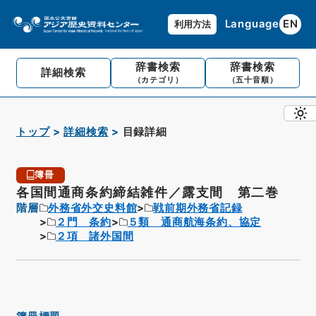
Language
EN
利用方法
辞書検索
辞書検索
詳細検索
（カテゴリ）
（五十音順）
トップ
詳細検索
目録詳細
簿冊
各国間通商条約締結雑件／露支間 第二巻
階層
外務省外交史料館
戦前期外務省記録
２門 条約
５類 通商航海条約、協定
２項 諸外国間