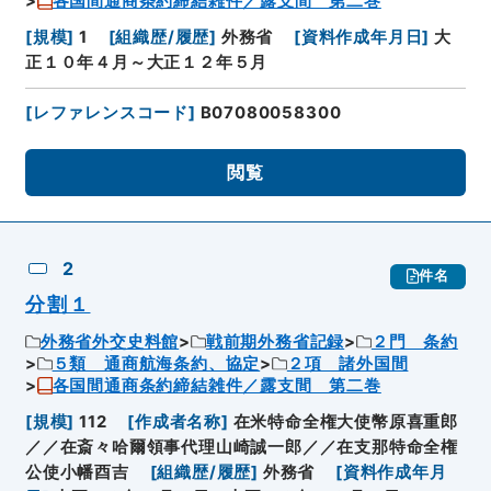
各国間通商条約締結雑件／露支間 第二巻
[
規模
]
1
[
組織歴/履歴
]
外務省
[
資料作成年月日
]
大
正１０年４月～大正１２年５月
[
レファレンスコード
]
B07080058300
閲覧
2
件名
分割１
外務省外交史料館
戦前期外務省記録
２門 条約
５類 通商航海条約、協定
２項 諸外国間
各国間通商条約締結雑件／露支間 第二巻
[
規模
]
112
[
作成者名称
]
在米特命全権大使幣原喜重郎
／／在斎々哈爾領事代理山崎誠一郎／／在支那特命全権
公使小幡酉吉
[
組織歴/履歴
]
外務省
[
資料作成年月