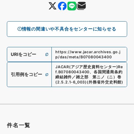
情報の間違いや不具合をセンターに知らせる
https://www.jacar.archives.go.j
URIをコピー
p/das/meta/B07080043400
JACAR(アジア歴史資料センター)
Re
f.
B07080043400
、
各国間通商条約
引用例をコピー
締結雑件／雑之部 第ニノ（ニ）巻
(
2.5.2.1-6_003
)
(
外務省外交史料館
)
件名一覧