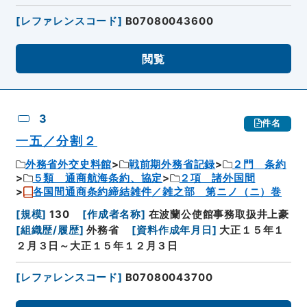
[
レファレンスコード
]
B07080043600
閲覧
3
件名
一五／分割２
外務省外交史料館
戦前期外務省記録
２門 条約
５類 通商航海条約、協定
２項 諸外国間
各国間通商条約締結雑件／雑之部 第ニノ（ニ）巻
[
規模
]
130
[
作成者名称
]
在波蘭公使館事務取扱井上豪
[
組織歴/履歴
]
外務省
[
資料作成年月日
]
大正１５年１
２月３日～大正１５年１２月３日
[
レファレンスコード
]
B07080043700