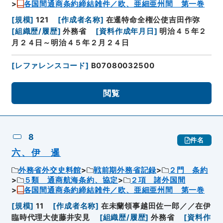
各国間通商条約締結雑件／欧、亜細亜州間 第一巻
[
規模
]
121
[
作成者名称
]
在暹特命全権公使吉田作弥
[
組織歴/履歴
]
外務省
[
資料作成年月日
]
明治４５年２
月２４日～明治４５年２月２４日
[
レファレンスコード
]
B07080032500
閲覧
8
件名
六、伊 暹
外務省外交史料館
戦前期外務省記録
２門 条約
５類 通商航海条約、協定
２項 諸外国間
各国間通商条約締結雑件／欧、亜細亜州間 第一巻
[
規模
]
11
[
作成者名称
]
在未蘭領事越田佐一郎／／在伊
臨時代理大使藤井安見
[
組織歴/履歴
]
外務省
[
資料作