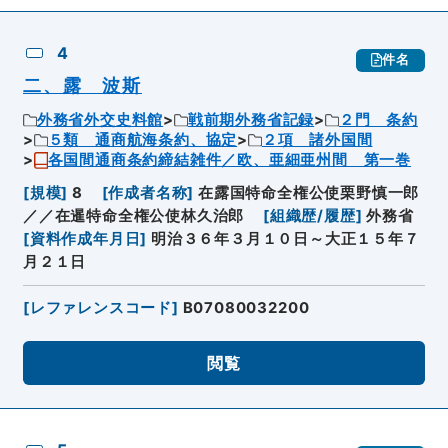
4
件名
二、露 波斯
外務省外交史料館
戦前期外務省記録
２門 条約
５類 通商航海条約、協定
２項 諸外国間
各国間通商条約締結雑件／欧、亜細亜州間 第一巻
[
規模
]
8
[
作成者名称
]
在露国特命全権公使栗野慎一郎
／／在暹特命全権公使林久治郎
[
組織歴/履歴
]
外務省
[
資料作成年月日
]
明治３６年３月１０日～大正１５年７
月２１日
[
レファレンスコード
]
B07080032200
閲覧