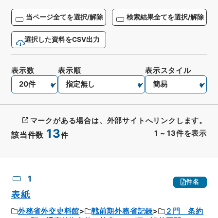
当ページ全てを選択/解除
検索結果全てを選択/解除
選択した資料をCSV出力
表示数
表示順
表示スタイル
マークがある場合は、外部サイトへリンクします。
13
1
~
13
件を表示
該当件数
件
CSV出力
No.
概要情報
画像等
1
件名
表紙
外務省外交史料館
戦前期外務省記録
２門 条約