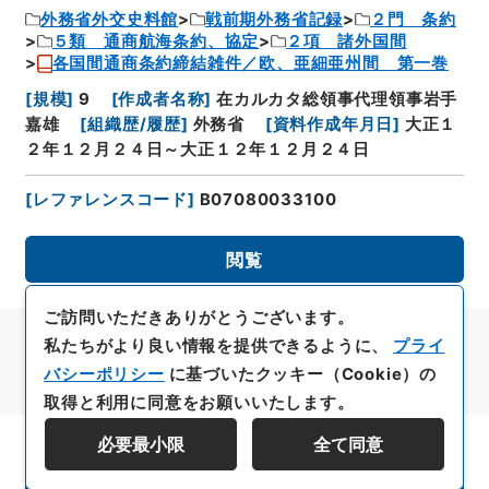
外務省外交史料館
戦前期外務省記録
２門 条約
５類 通商航海条約、協定
２項 諸外国間
各国間通商条約締結雑件／欧、亜細亜州間 第一巻
[
規模
]
9
[
作成者名称
]
在カルカタ総領事代理領事岩手
嘉雄
[
組織歴/履歴
]
外務省
[
資料作成年月日
]
大正１
２年１２月２４日～大正１２年１２月２４日
[
レファレンスコード
]
B07080033100
閲覧
ご訪問いただきありがとうございます。
私たちがより良い情報を提供できるように、
プライ
バシーポリシー
に基づいたクッキー（Cookie）の
取得と利用に同意をお願いいたします。
必要最小限
全て同意
資料群階層を表示する