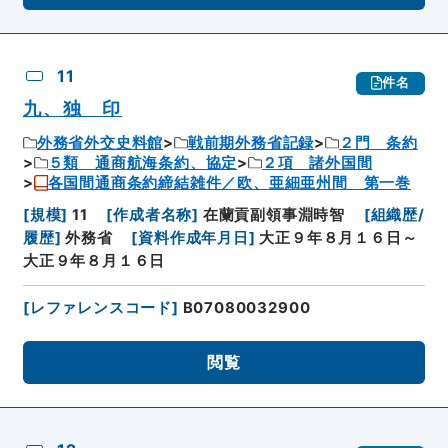
11
件名
九、独 印
外務省外交史料館
戦前期外務省記録
２門 条約
５類 通商航海条約、協定
２項 諸外国間
各国間通商条約締結雑件／欧、亜細亜州間 第一巻
[
規模
]
11
[
作成者名称
]
在蘭貢副領事淵時智
[
組織歴/
履歴
]
外務省
[
資料作成年月日
]
大正９年８月１６日～
大正９年８月１６日
[
レファレンスコード
]
B07080032900
閲覧