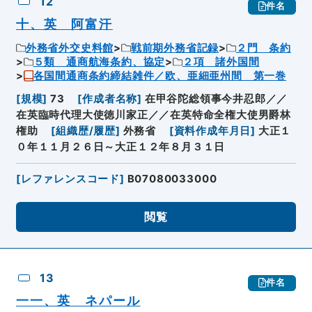
12
件名
十、英 阿富汗
外務省外交史料館
戦前期外務省記録
２門 条約
５類 通商航海条約、協定
２項 諸外国間
各国間通商条約締結雑件／欧、亜細亜州間 第一巻
[
規模
]
73
[
作成者名称
]
在甲谷陀総領事今井忍郎／／
在英臨時代理大使徳川家正／／在英特命全権大使男爵林
権助
[
組織歴/履歴
]
外務省
[
資料作成年月日
]
大正１
０年１１月２６日～大正１２年８月３１日
[
レファレンスコード
]
B07080033000
閲覧
13
件名
一一、英 ネパール