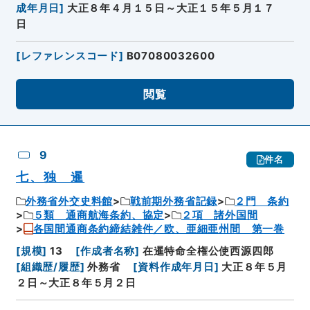
成年月日
]
大正８年４月１５日～大正１５年５月１７
日
[
レファレンスコード
]
B07080032600
閲覧
9
件名
七、独 暹
外務省外交史料館
戦前期外務省記録
２門 条約
５類 通商航海条約、協定
２項 諸外国間
各国間通商条約締結雑件／欧、亜細亜州間 第一巻
[
規模
]
13
[
作成者名称
]
在暹特命全権公使西源四郎
[
組織歴/履歴
]
外務省
[
資料作成年月日
]
大正８年５月
２日～大正８年５月２日