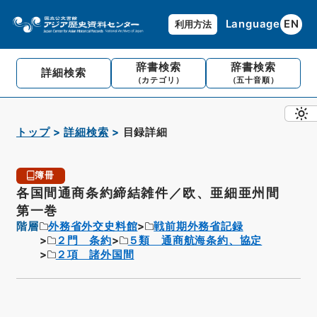
Language
EN
利用方法
辞書検索
辞書検索
詳細検索
（カテゴリ）
（五十音順）
トップ
詳細検索
目録詳細
簿冊
各国間通商条約締結雑件／欧、亜細亜州間
第一巻
階層
外務省外交史料館
戦前期外務省記録
２門 条約
５類 通商航海条約、協定
２項 諸外国間