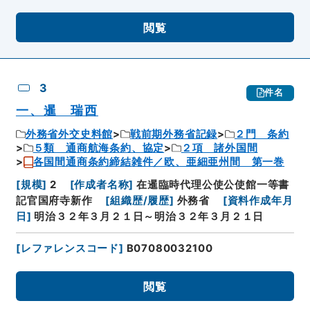
閲覧
3
件名
一、暹 瑞西
外務省外交史料館
戦前期外務省記録
２門 条約
５類 通商航海条約、協定
２項 諸外国間
各国間通商条約締結雑件／欧、亜細亜州間 第一巻
[
規模
]
2
[
作成者名称
]
在暹臨時代理公使公使館一等書
記官国府寺新作
[
組織歴/履歴
]
外務省
[
資料作成年月
日
]
明治３２年３月２１日～明治３２年３月２１日
[
レファレンスコード
]
B07080032100
閲覧