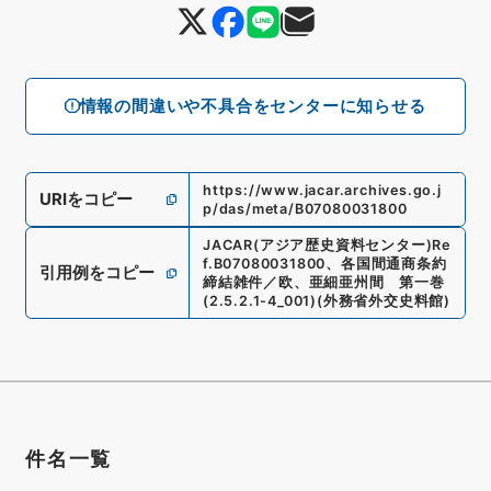
情報の間違いや不具合をセンターに知らせる
https://www.jacar.archives.go.j
URIをコピー
p/das/meta/B07080031800
JACAR(アジア歴史資料センター)
Re
f.
B07080031800
、
各国間通商条約
引用例をコピー
締結雑件／欧、亜細亜州間 第一巻
(
2.5.2.1-4_001
)
(
外務省外交史料館
)
件名一覧