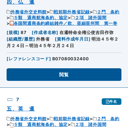
四、仏 暹
外務省外交史料館
戦前期外務省記録
２門 条約
５類 通商航海条約、協定
２項 諸外国間
各国間通商条約締結雑件／欧、亜細亜州間 第一巻
[
規模
]
87
[
作成者名称
]
在暹特命全権公使吉田作弥
[
組織歴/履歴
]
外務省
[
資料作成年月日
]
明治４５年２
月２４日～明治４５年２月２４日
[
レファレンスコード
]
B07080032400
閲覧
7
件名
五、英 暹
外務省外交史料館
戦前期外務省記録
２門 条約
５類 通商航海条約、協定
２項 諸外国間