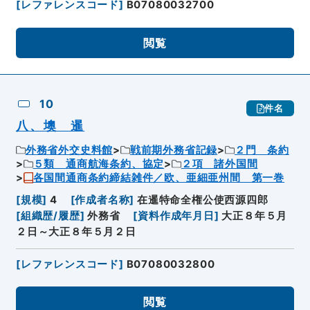
[
レファレンスコード
]
B07080032700
閲覧
10
件名
八、墺 暹
外務省外交史料館
戦前期外務省記録
２門 条約
５類 通商航海条約、協定
２項 諸外国間
各国間通商条約締結雑件／欧、亜細亜州間 第一巻
[
規模
]
4
[
作成者名称
]
在暹特命全権公使西源四郎
[
組織歴/履歴
]
外務省
[
資料作成年月日
]
大正８年５月
２日～大正８年５月２日
[
レファレンスコード
]
B07080032800
閲覧