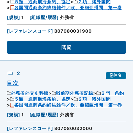
５類 通商航海条約、協定
２項 諸外国間
各国間通商条約締結雑件／欧、亜細亜州間 第一巻
[
規模
]
1
[
組織歴/履歴
]
外務省
[
レファレンスコード
]
B07080031900
閲覧
2
件名
目次
外務省外交史料館
戦前期外務省記録
２門 条約
５類 通商航海条約、協定
２項 諸外国間
各国間通商条約締結雑件／欧、亜細亜州間 第一巻
[
規模
]
1
[
組織歴/履歴
]
外務省
[
レファレンスコード
]
B07080032000