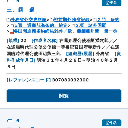
5
件名
三、露 暹
外務省外交史料館
戦前期外務省記録
２門 条約
５類 通商航海条約、協定
２項 諸外国間
各国間通商条約締結雑件／欧、亜細亜州間 第一巻
[
規模
]
22
[
作成者名称
]
在暹弁理公使稲垣満次郎／／
在暹臨時代理公使公使館一等書記官国府寺新作／／在暹
国臨時代理公使田辺熊三郎
[
組織歴/履歴
]
外務省
[
資
料作成年月日
]
明治３１年４月２８日～明治４０年２月
５日
[
レファレンスコード
]
B07080032300
閲覧
6
件名