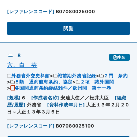
[
レファレンスコード
]
B07080025000
閲覧
8
件名
六、白 芬
外務省外交史料館
戦前期外務省記録
２門 条約
５類 通商航海条約、協定
２項 諸外国間
各国間通商条約締結雑件／欧州間 第十一巻
[
規模
]
6
[
作成者名称
]
安達大使／／松井大臣
[
組織
歴/履歴
]
外務省
[
資料作成年月日
]
大正１３年２月２０
日～大正１３年３月６日
[
レファレンスコード
]
B07080025100