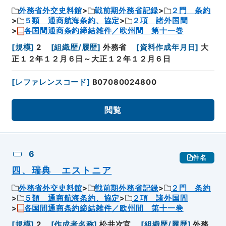
外務省外交史料館
戦前期外務省記録
２門 条約
５類 通商航海条約、協定
２項 諸外国間
各国間通商条約締結雑件／欧州間 第十一巻
[
規模
]
2
[
組織歴/履歴
]
外務省
[
資料作成年月日
]
大
正１２年１２月６日～大正１２年１２月６日
[
レファレンスコード
]
B07080024800
閲覧
6
件名
四、瑞典 エストニア
外務省外交史料館
戦前期外務省記録
２門 条約
５類 通商航海条約、協定
２項 諸外国間
各国間通商条約締結雑件／欧州間 第十一巻
[
規模
]
2
[
作成者名称
]
松井次官
[
組織歴/履歴
]
外務