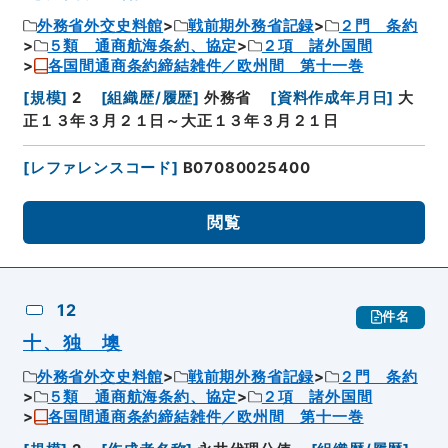
外務省外交史料館
戦前期外務省記録
２門 条約
５類 通商航海条約、協定
２項 諸外国間
各国間通商条約締結雑件／欧州間 第十一巻
[
規模
]
2
[
組織歴/履歴
]
外務省
[
資料作成年月日
]
大
正１３年３月２１日～大正１３年３月２１日
[
レファレンスコード
]
B07080025400
閲覧
12
件名
十、独 墺
外務省外交史料館
戦前期外務省記録
２門 条約
５類 通商航海条約、協定
２項 諸外国間
各国間通商条約締結雑件／欧州間 第十一巻