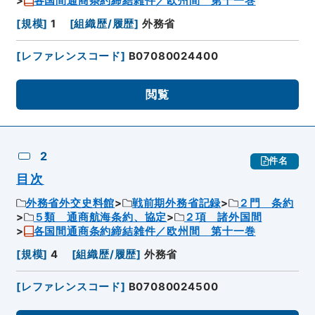
各国間通商条約締結雑件／欧州間 第十一巻
[
規模
]
1
[
組織歴/履歴
]
外務省
[
レファレンスコード
]
B07080024400
閲覧
2
件名
目次
外務省外交史料館
戦前期外務省記録
２門 条約
５類 通商航海条約、協定
２項 諸外国間
各国間通商条約締結雑件／欧州間 第十一巻
[
規模
]
4
[
組織歴/履歴
]
外務省
[
レファレンスコード
]
B07080024500