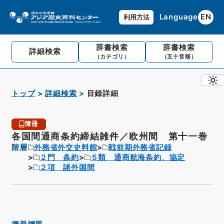
Language
EN
利用方法
辞書検索
辞書検索
詳細検索
（カテゴリ）
（五十音順）
トップ
詳細検索
目録詳細
簿冊
各国間通商条約締結雑件／欧州間 第十一巻
階層
外務省外交史料館
戦前期外務省記録
２門 条約
５類 通商航海条約、協定
２項 諸外国間