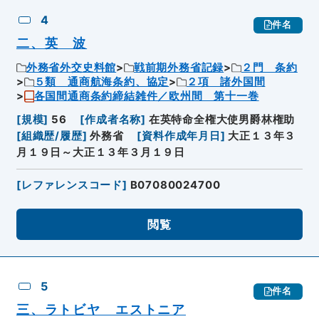
4
件名
二、英 波
外務省外交史料館
戦前期外務省記録
２門 条約
５類 通商航海条約、協定
２項 諸外国間
各国間通商条約締結雑件／欧州間 第十一巻
[
規模
]
56
[
作成者名称
]
在英特命全権大使男爵林権助
[
組織歴/履歴
]
外務省
[
資料作成年月日
]
大正１３年３
月１９日～大正１３年３月１９日
[
レファレンスコード
]
B07080024700
閲覧
5
件名
三、ラトビヤ エストニア