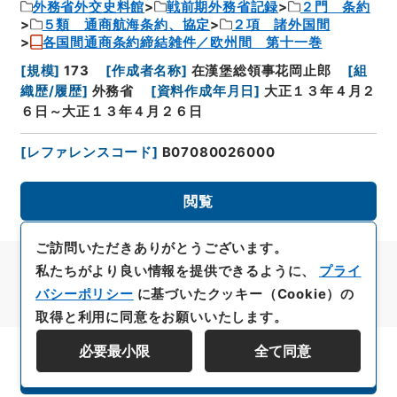
外務省外交史料館
戦前期外務省記録
２門 条約
５類 通商航海条約、協定
２項 諸外国間
各国間通商条約締結雑件／欧州間 第十一巻
[
規模
]
173
[
作成者名称
]
在漢堡総領事花岡止郎
[
組
織歴/履歴
]
外務省
[
資料作成年月日
]
大正１３年４月２
６日～大正１３年４月２６日
[
レファレンスコード
]
B07080026000
閲覧
ご訪問いただきありがとうございます。
私たちがより良い情報を提供できるように、
プライ
バシーポリシー
に基づいたクッキー（Cookie）の
取得と利用に同意をお願いいたします。
必要最小限
全て同意
資料群階層を表示する