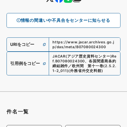
情報の間違いや不具合をセンターに知らせる
https://www.jacar.archives.go.j
URIをコピー
p/das/meta/B07080024300
JACAR(アジア歴史資料センター)
Re
f.
B07080024300
、
各国間通商条約
引用例をコピー
締結雑件／欧州間 第十一巻
(
2.5.2.
1-2_011
)
(
外務省外交史料館
)
件名一覧