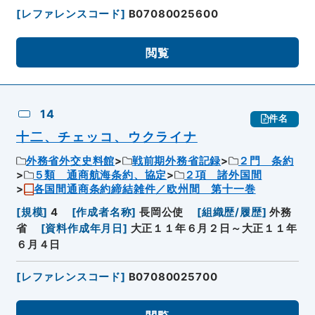
[
レファレンスコード
]
B07080025600
閲覧
14
件名
十二、チェッコ、ウクライナ
外務省外交史料館
戦前期外務省記録
２門 条約
５類 通商航海条約、協定
２項 諸外国間
各国間通商条約締結雑件／欧州間 第十一巻
[
規模
]
4
[
作成者名称
]
長岡公使
[
組織歴/履歴
]
外務
省
[
資料作成年月日
]
大正１１年６月２日～大正１１年
６月４日
[
レファレンスコード
]
B07080025700