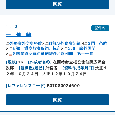
閲覧
3
件名
一、葡 蘭
外務省外交史料館
戦前期外務省記録
２門 条約
５類 通商航海条約、協定
２項 諸外国間
各国間通商条約締結雑件／欧州間 第十一巻
[
規模
]
16
[
作成者名称
]
在西特命全権公使伯爵広沢金
次郎
[
組織歴/履歴
]
外務省
[
資料作成年月日
]
大正１
２年１０月２４日～大正１２年１０月２４日
[
レファレンスコード
]
B07080024600
閲覧