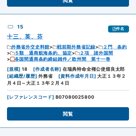
閲覧
15
件名
十三、英、芬
外務省外交史料館
戦前期外務省記録
２門 条約
５類 通商航海条約、協定
２項 諸外国間
各国間通商条約締結雑件／欧州間 第十一巻
[
規模
]
18
[
作成者名称
]
在瑞典特命全権公使畑良太郎
[
組織歴/履歴
]
外務省
[
資料作成年月日
]
大正１３年２
月４日～大正１３年２月４日
[
レファレンスコード
]
B07080025800
閲覧