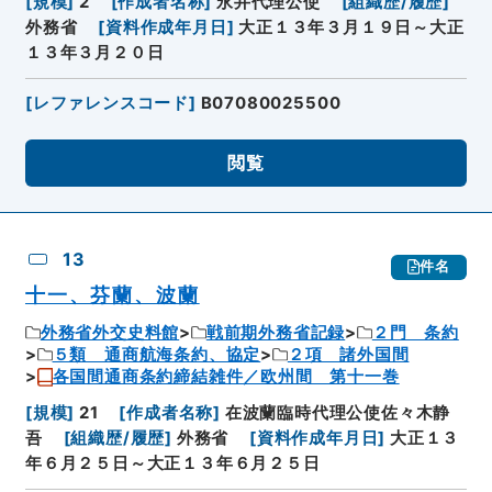
[
規模
]
2
[
作成者名称
]
永井代理公使
[
組織歴/履歴
]
外務省
[
資料作成年月日
]
大正１３年３月１９日～大正
１３年３月２０日
[
レファレンスコード
]
B07080025500
閲覧
13
件名
十一、芬蘭、波蘭
外務省外交史料館
戦前期外務省記録
２門 条約
５類 通商航海条約、協定
２項 諸外国間
各国間通商条約締結雑件／欧州間 第十一巻
[
規模
]
21
[
作成者名称
]
在波蘭臨時代理公使佐々木静
吾
[
組織歴/履歴
]
外務省
[
資料作成年月日
]
大正１３
年６月２５日～大正１３年６月２５日