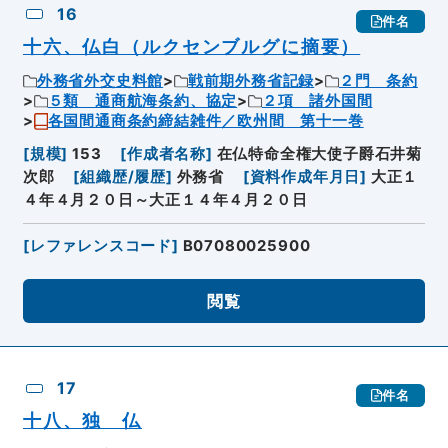
16
件名
十六、仏白（ルクセンブルグに摘要）
外務省外交史料館
戦前期外務省記録
２門 条約
５類 通商航海条約、協定
２項 諸外国間
各国間通商条約締結雑件／欧州間 第十一巻
[
規模
]
153
[
作成者名称
]
在仏特命全権大使子爵石井菊
次郎
[
組織歴/履歴
]
外務省
[
資料作成年月日
]
大正１
４年４月２０日～大正１４年４月２０日
[
レファレンスコード
]
B07080025900
閲覧
17
件名
十八、独 仏