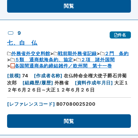
閲覧
9
件名
七、白 仏
外務省外交史料館
戦前期外務省記録
２門 条約
５類 通商航海条約、協定
２項 諸外国間
各国間通商条約締結雑件／欧州間 第十一巻
[
規模
]
74
[
作成者名称
]
在仏特命全権大使子爵石井菊
次郎
[
組織歴/履歴
]
外務省
[
資料作成年月日
]
大正１
２年６月２６日～大正１２年６月２６日
[
レファレンスコード
]
B07080025200
閲覧