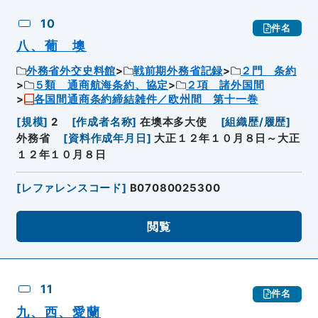
10
件名
八、葡 墺
外務省外交史料館
戦前期外務省記録
２門 条約
５類 通商航海条約、協定
２項 諸外国間
各国間通商条約締結雑件／欧州間 第十一巻
[
規模
]
2
[
作成者名称
]
在墺本多大使
[
組織歴/履歴
]
外務省
[
資料作成年月日
]
大正１２年１０月８日～大正
１２年１０月８日
[
レファレンスコード
]
B07080025300
閲覧
11
件名
九、西、愛蘭