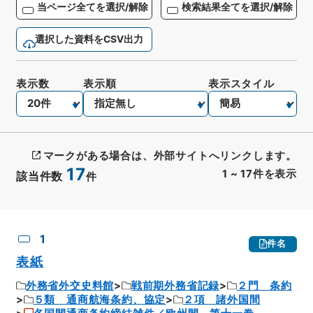
当ページ全てを選択/解除
検索結果全てを選択/解除
選択した資料をCSV出力
表示数
表示順
表示スタイル
マークがある場合は、外部サイトへリンクします。
17
1
~
17
件を表示
該当件数
件
CSV出力
No.
概要情報
画像等
1
件名
表紙
外務省外交史料館
戦前期外務省記録
２門 条約
５類 通商航海条約、協定
２項 諸外国間