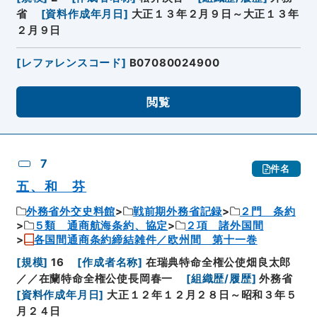
省
[
資料作成年月日
]
大正１３年２月９日～大正１３年
２月９日
[
レファレンスコード
]
B07080024900
閲覧
7
件名
五、和 芬
外務省外交史料館
戦前期外務省記録
２門 条約
５類 通商航海条約、協定
２項 諸外国間
各国間通商条約締結雑件／欧州間 第十一巻
[
規模
]
16
[
作成者名称
]
在瑞典特命全権公使畑良太郎
／／在蘭特命全権公使長岡春一
[
組織歴/履歴
]
外務省
[
資料作成年月日
]
大正１２年１２月２８日～昭和３年５
月２４日