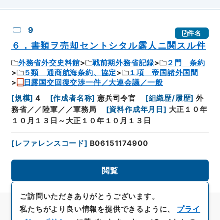
9
件名
６．書類ヲ売却セントシタル露人ニ関スル件
外務省外交史料館
戦前期外務省記録
２門 条約
５類 通商航海条約、協定
１項 帝国諸外国間
日露国交回復交渉一件／大連会議／一般
[
規模
]
4
[
作成者名称
]
憲兵司令官
[
組織歴/履歴
]
外
務省／／陸軍／／軍務局
[
資料作成年月日
]
大正１０年
１０月１３日～大正１０年１０月１３日
[
レファレンスコード
]
B06151174900
閲覧
ご訪問いただきありがとうございます。
私たちがより良い情報を提供できるように、
プライ