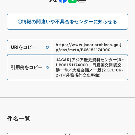
情報の間違いや不具合をセンターに知らせる
https://www.jacar.archives.go.j
URIをコピー
p/das/meta/B06151174000
JACAR(アジア歴史資料センター)
Re
f.
B06151174000
、
日露国交回復交
引用例をコピー
渉一件／大連会議／一般
(
2.5.1.106-
2-1
)
(
外務省外交史料館
)
件名一覧