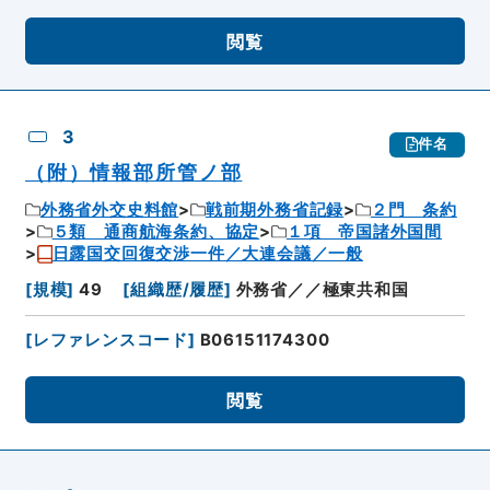
閲覧
3
件名
（附）情報部所管ノ部
外務省外交史料館
戦前期外務省記録
２門 条約
５類 通商航海条約、協定
１項 帝国諸外国間
日露国交回復交渉一件／大連会議／一般
[
規模
]
49
[
組織歴/履歴
]
外務省／／極東共和国
[
レファレンスコード
]
B06151174300
閲覧