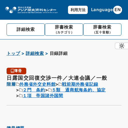
Language
EN
利用方法
辞書検索
辞書検索
詳細検索
（カテゴリ）
（五十音順）
トップ
詳細検索
目録詳細
簿冊
日露国交回復交渉一件／大連会議／一般
階層
外務省外交史料館
戦前期外務省記録
２門 条約
５類 通商航海条約、協定
１項 帝国諸外国間