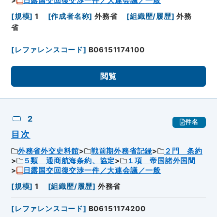
日露国交回復交渉一件／大連会議／一般
[
規模
]
1
[
作成者名称
]
外務省
[
組織歴/履歴
]
外務
省
[
レファレンスコード
]
B06151174100
閲覧
2
件名
目次
外務省外交史料館
戦前期外務省記録
２門 条約
５類 通商航海条約、協定
１項 帝国諸外国間
日露国交回復交渉一件／大連会議／一般
[
規模
]
1
[
組織歴/履歴
]
外務省
[
レファレンスコード
]
B06151174200