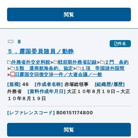
閲覧
8
件名
５．露国委員随員ノ動静
外務省外交史料館
戦前期外務省記録
２門 条約
５類 通商航海条約、協定
１項 帝国諸外国間
日露国交回復交渉一件／大連会議／一般
[
規模
]
46
[
作成者名称
]
赤塚総領事
[
組織歴/履歴
]
外務省
[
資料作成年月日
]
大正１０年８月１９日～大正
１０年８月１９日
[
レファレンスコード
]
B06151174800
閲覧