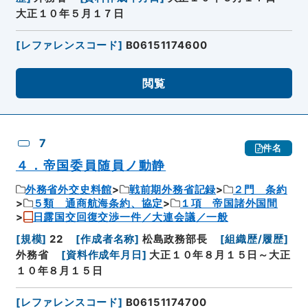
大正１０年５月１７日
[
レファレンスコード
]
B06151174600
閲覧
7
件名
４．帝国委員随員ノ動静
外務省外交史料館
戦前期外務省記録
２門 条約
５類 通商航海条約、協定
１項 帝国諸外国間
日露国交回復交渉一件／大連会議／一般
[
規模
]
22
[
作成者名称
]
松島政務部長
[
組織歴/履歴
]
外務省
[
資料作成年月日
]
大正１０年８月１５日～大正
１０年８月１５日
[
レファレンスコード
]
B06151174700