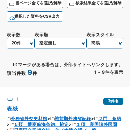
当ページ全てを選択/解除
検索結果全てを選択/解除
選択した資料をCSV出力
表示数
表示順
表示スタイル
マークがある場合は、外部サイトへリンクします。
9
1
~
9
件を表示
該当件数
件
CSV出力
No.
概要情報
画像等
1
件名
表紙
外務省外交史料館
戦前期外務省記録
２門 条約
５類 通商航海条約、協定
１項 帝国諸外国間