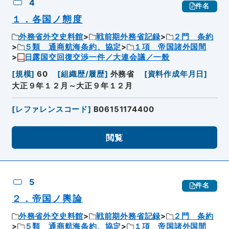
4
件名
１．各国ノ態度
外務省外交史料館
戦前期外務省記録
２門 条約
５類 通商航海条約、協定
１項 帝国諸外国間
日露国交回復交渉一件／大連会議／一般
[
規模
]
60
[
組織歴/履歴
]
外務省
[
資料作成年月日
]
大正９年１２月～大正９年１２月
[
レファレンスコード
]
B06151174400
閲覧
5
件名
２．帝国ノ輿論
外務省外交史料館
戦前期外務省記録
２門 条約
５類 通商航海条約、協定
１項 帝国諸外国間