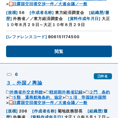
日露国交回復交渉一件／大連会議／一般
[
規模
]
56
[
作成者名称
]
東方経済調査会
[
組織歴/履
歴
]
外務省／／東方経済調査会
[
資料作成年月日
]
大正
１０年８月２９日～大正１０年８月２９日
[
レファレンスコード
]
B06151174500
閲覧
6
件名
３．外国ノ輿論
外務省外交史料館
戦前期外務省記録
２門 条約
５類 通商航海条約、協定
１項 帝国諸外国間
日露国交回復交渉一件／大連会議／一般
[
規模
]
206
[
作成者名称
]
菊地政務部長
[
組織歴/履
歴
]
外務省
[
資料作成年月日
]
大正１０年５月１７日～