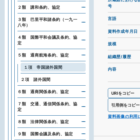
号
２類 講和条約、協定
言語
３類 巴里平和諸条約（一九一
八年）
資料作成年月日
４類 国際平和会議及条約、協
定
規模
５類 通商航海条約、協定
組織歴/履歴
１項 帝国諸外国間
内容
２項 諸外国間
６類 通商関係条約、協定
URIをコピー
７類 交通、通信関係条約、協
引用例をコピー
定
資料画像の利用
８類 法律関係条約、協定
９類 国際会議及条約、協定