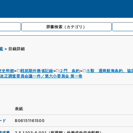
辞書検索
（カテゴリ）
索
目録詳細
交史料館
戦前期外務省記録
２門 条約
５類 通商航海条約、協
改正調査委員会議一件／第六小委員会 第一巻
表紙
ード
B06151161500
請求番
2.5.1.103-6_001（所蔵館：外務省外交史料館）