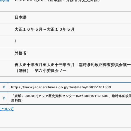
日本語
大正１０年５月～大正１０年５月
1
外務省
自大正十年五月至大正十三年五月 臨時条約改正調査委員会議
（別冊） 第六小委員会ノ一
https://www.jacar.archives.go.jp/das/meta/B06151161500
「
表紙
」
JACAR(アジア歴史資料センター)
Ref.
B06151161500
、
臨時条約改
史料館
)
について