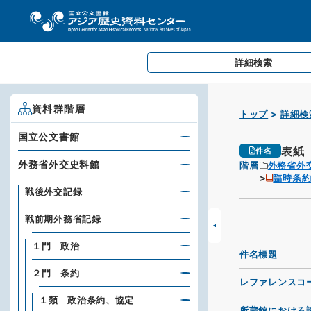
詳細検索
資料群階層
トップ
詳細検
国立公文書館
表紙
件名
外務省外交史料館
階層
外務省外
臨時条約
戦後外交記録
戦前期外務省記録
１門 政治
件名標題
２門 条約
レファレンスコ
１類 政治条約、協定
所蔵館における