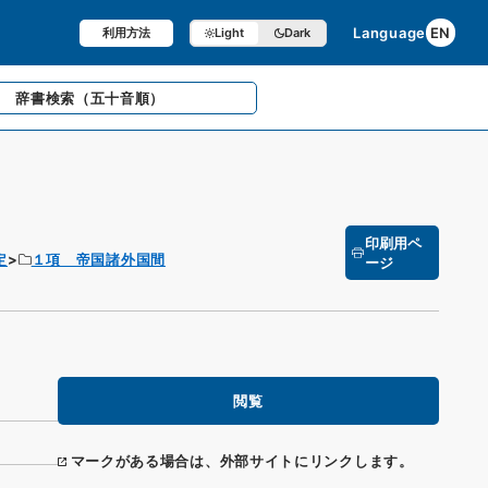
Language
EN
利用方法
Light
Dark
辞書検索
（五十音順）
印刷用ペ
定
１項 帝国諸外国間
ージ
閲覧
マークがある場合は、外部サイトにリンクします。