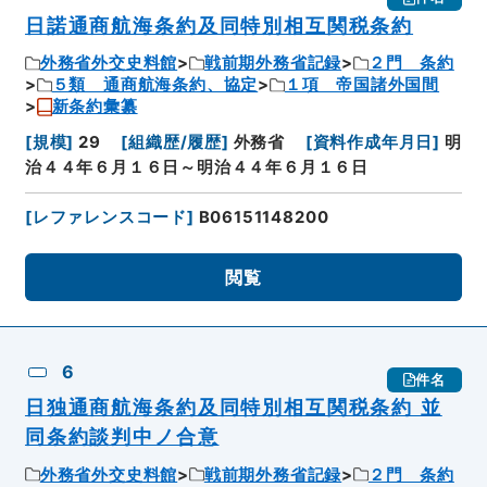
日諾通商航海条約及同特別相互関税条約
外務省外交史料館
戦前期外務省記録
２門 条約
５類 通商航海条約、協定
１項 帝国諸外国間
新条約彙纂
[
規模
]
29
[
組織歴/履歴
]
外務省
[
資料作成年月日
]
明
治４４年６月１６日～明治４４年６月１６日
[
レファレンスコード
]
B06151148200
閲覧
6
件名
日独通商航海条約及同特別相互関税条約 並
同条約談判中ノ合意
外務省外交史料館
戦前期外務省記録
２門 条約