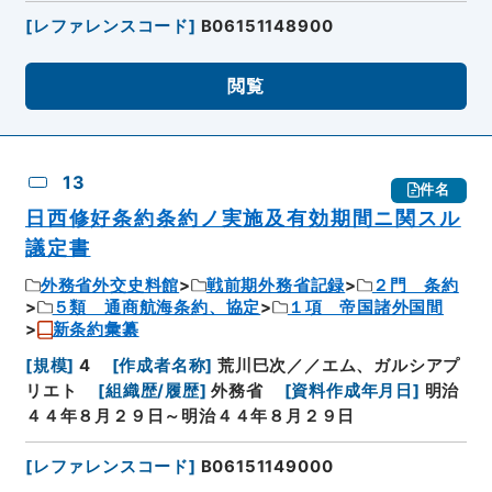
[
レファレンスコード
]
B06151148900
閲覧
13
件名
日西修好条約条約ノ実施及有効期間ニ関スル
議定書
外務省外交史料館
戦前期外務省記録
２門 条約
５類 通商航海条約、協定
１項 帝国諸外国間
新条約彙纂
[
規模
]
4
[
作成者名称
]
荒川巳次／／エム、ガルシアプ
リエト
[
組織歴/履歴
]
外務省
[
資料作成年月日
]
明治
４４年８月２９日～明治４４年８月２９日
[
レファレンスコード
]
B06151149000