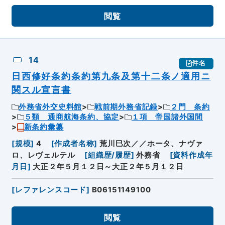
閲覧
14
件名
日西修好条約条約第九条及第十二条ノ適用ニ
関スル宣言書
外務省外交史料館
戦前期外務省記録
２門 条約
５類 通商航海条約、協定
１項 帝国諸外国間
新条約彙纂
[
規模
]
4
[
作成者名称
]
荒川巳次／／ホータ、ナヴァ
ロ、レヴェルテル
[
組織歴/履歴
]
外務省
[
資料作成年
月日
]
大正２年５月１２日～大正２年５月１２日
[
レファレンスコード
]
B06151149100
閲覧