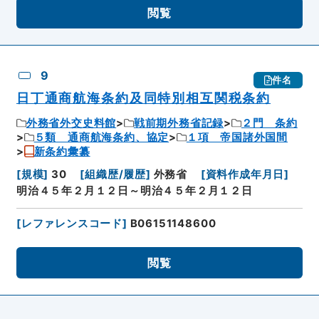
閲覧
9
件名
日丁通商航海条約及同特別相互関税条約
外務省外交史料館
戦前期外務省記録
２門 条約
５類 通商航海条約、協定
１項 帝国諸外国間
新条約彙纂
[
規模
]
30
[
組織歴/履歴
]
外務省
[
資料作成年月日
]
明治４５年２月１２日～明治４５年２月１２日
[
レファレンスコード
]
B06151148600
閲覧