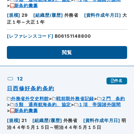
新条約彙纂
[
規模
]
29
[
組織歴/履歴
]
外務省
[
資料作成年月日
]
大
正１年～大正１年
[
レファレンスコード
]
B06151148800
閲覧
12
件名
日西修好条約条約
外務省外交史料館
戦前期外務省記録
２門 条約
５類 通商航海条約、協定
１項 帝国諸外国間
新条約彙纂
[
規模
]
21
[
組織歴/履歴
]
外務省
[
資料作成年月日
]
明
治４４年５月１５日～明治４４年５月１５日