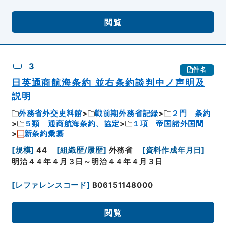
閲覧
3
件名
日英通商航海条約 並右条約談判中ノ声明及
説明
外務省外交史料館
戦前期外務省記録
２門 条約
５類 通商航海条約、協定
１項 帝国諸外国間
新条約彙纂
[
規模
]
44
[
組織歴/履歴
]
外務省
[
資料作成年月日
]
明治４４年４月３日～明治４４年４月３日
[
レファレンスコード
]
B06151148000
閲覧