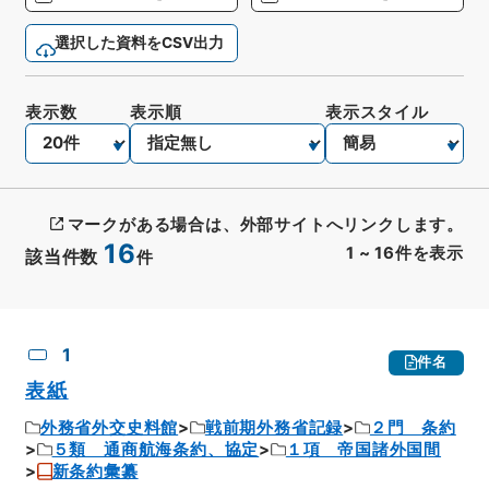
選択した資料をCSV出力
表示数
表示順
表示スタイル
マークがある場合は、外部サイトへリンクします。
16
1
~
16
件を表示
該当件数
件
CSV出力
No.
概要情報
画像等
1
件名
表紙
外務省外交史料館
戦前期外務省記録
２門 条約
５類 通商航海条約、協定
１項 帝国諸外国間
新条約彙纂