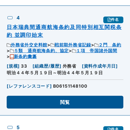
4
件名
日本瑞典間通商航海条約及同特別相互関税条
約 並調印始末
外務省外交史料館
戦前期外務省記録
２門 条約
５類 通商航海条約、協定
１項 帝国諸外国間
新条約彙纂
[
規模
]
33
[
組織歴/履歴
]
外務省
[
資料作成年月日
]
明治４４年５月１９日～明治４４年５月１９日
[
レファレンスコード
]
B06151148100
閲覧
5
件名