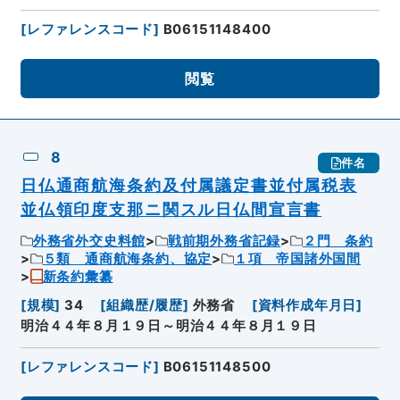
[
レファレンスコード
]
B06151148400
閲覧
8
件名
日仏通商航海条約及付属議定書並付属税表
並仏領印度支那ニ関スル日仏間宣言書
外務省外交史料館
戦前期外務省記録
２門 条約
５類 通商航海条約、協定
１項 帝国諸外国間
新条約彙纂
[
規模
]
34
[
組織歴/履歴
]
外務省
[
資料作成年月日
]
明治４４年８月１９日～明治４４年８月１９日
[
レファレンスコード
]
B06151148500