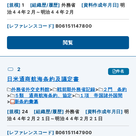
[
規模
]
1
[
組織歴/履歴
]
外務省
[
資料作成年月日
]
明
治４４年２月～明治４４年２月
[
レファレンスコード
]
B06151147800
閲覧
2
件名
日米通商航海条約及議定書
外務省外交史料館
戦前期外務省記録
２門 条約
５類 通商航海条約、協定
１項 帝国諸外国間
新条約彙纂
[
規模
]
24
[
組織歴/履歴
]
外務省
[
資料作成年月日
]
明
治４４年２月２１日～明治４４年２月２１日
[
レファレンスコード
]
B06151147900