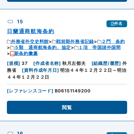
15
件名
日蘭通商航海条約
外務省外交史料館
戦前期外務省記録
２門 条約
５類 通商航海条約、協定
１項 帝国諸外国間
新条約彙纂
[
規模
]
37
[
作成者名称
]
秋月左都夫
[
組織歴/履歴
]
外
務省
[
資料作成年月日
]
明治４４年１２月２２日～明治
４４年１２月２２日
[
レファレンスコード
]
B06151149200
閲覧
16