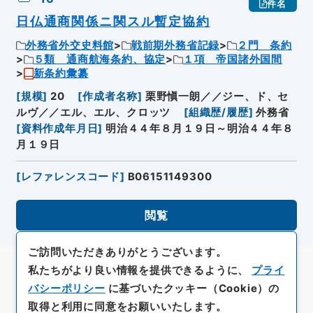
件名
日仏通商関係ニ関スル暫定協約
外務省外交史料館
戦前期外務省記録
２門 条約
５類 通商航海条約、協定
１項 帝国諸外国間
新条約彙纂
[
規模
]
20
[
作成者名称
]
栗野愼一朗／／ジー、ド、セ
ルヴ／／エル、エル、クロッツ
[
組織歴/履歴
]
外務省
[
資料作成年月日
]
明治４４年８月１９日～明治４４年８
月１９日
[
レファレンスコード
]
B06151149300
閲覧
ご訪問いただきありがとうございます。
私たちがより良い情報を提供できるように、
プライ
バシーポリシー
に基づいたクッキー（Cookie）の
取得と利用に同意をお願いいたします。