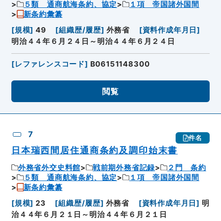
５類 通商航海条約、協定
１項 帝国諸外国間
新条約彙纂
[
規模
]
49
[
組織歴/履歴
]
外務省
[
資料作成年月日
]
明治４４年６月２４日～明治４４年６月２４日
[
レファレンスコード
]
B06151148300
閲覧
7
件名
日本瑞西間居住通商条約及調印始末書
外務省外交史料館
戦前期外務省記録
２門 条約
５類 通商航海条約、協定
１項 帝国諸外国間
新条約彙纂
[
規模
]
23
[
組織歴/履歴
]
外務省
[
資料作成年月日
]
明
治４４年６月２１日～明治４４年６月２１日