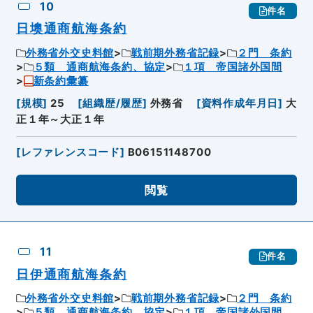
10
件名
日墺通商航海条約
外務省外交史料館
戦前期外務省記録
２門 条約
５類 通商航海条約、協定
１項 帝国諸外国間
新条約彙纂
[
規模
]
25
[
組織歴/履歴
]
外務省
[
資料作成年月日
]
大
正１年～大正１年
[
レファレンスコード
]
B06151148700
閲覧
11
件名
日伊通商航海条約
外務省外交史料館
戦前期外務省記録
２門 条約
５類 通商航海条約、協定
１項 帝国諸外国間