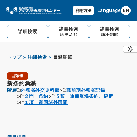
Language
EN
利用方法
辞書検索
辞書検索
詳細検索
（カテゴリ）
（五十音順）
トップ
詳細検索
目録詳細
簿冊
新条約彙纂
階層
外務省外交史料館
戦前期外務省記録
２門 条約
５類 通商航海条約、協定
１項 帝国諸外国間