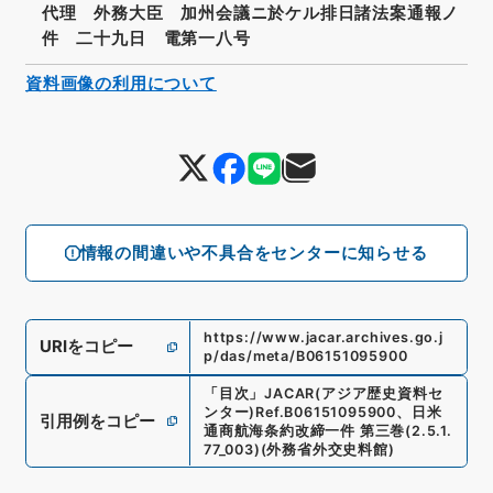
代理 外務大臣 加州会議ニ於ケル排日諸法案通報ノ
件 二十九日 電第一八号
資料画像の利用について
情報の間違いや不具合をセンターに知らせる
https://www.jacar.archives.go.j
URIをコピー
p/das/meta/B06151095900
「
目次
」
JACAR(アジア歴史資料セ
ンター)
Ref.
B06151095900
、
日米
引用例をコピー
通商航海条約改締一件 第三巻
(
2.5.1.
77_003
)
(
外務省外交史料館
)