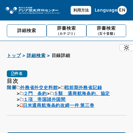
Language
EN
利用方法
辞書検索
辞書検索
詳細検索
（カテゴリ）
（五十音順）
トップ
詳細検索
目録詳細
件名
目次
階層
外務省外交史料館
戦前期外務省記録
２門 条約
５類 通商航海条約、協定
１項 帝国諸外国間
日米通商航海条約改締一件 第三巻