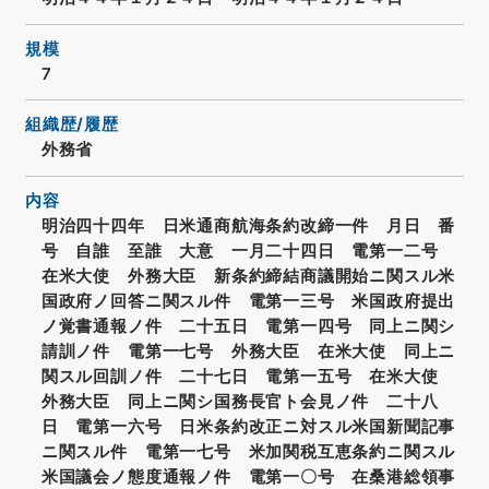
規模
7
組織歴/履歴
外務省
内容
明治四十四年 日米通商航海条約改締一件 月日 番
号 自誰 至誰 大意 一月二十四日 電第一二号
在米大使 外務大臣 新条約締結商議開始ニ関スル米
国政府ノ回答ニ関スル件 電第一三号 米国政府提出
ノ覚書通報ノ件 二十五日 電第一四号 同上ニ関シ
請訓ノ件 電第一七号 外務大臣 在米大使 同上ニ
関スル回訓ノ件 二十七日 電第一五号 在米大使
外務大臣 同上ニ関シ国務長官ト会見ノ件 二十八
日 電第一六号 日米条約改正ニ対スル米国新聞記事
ニ関スル件 電第一七号 米加関税互恵条約ニ関スル
米国議会ノ態度通報ノ件 電第一〇号 在桑港総領事