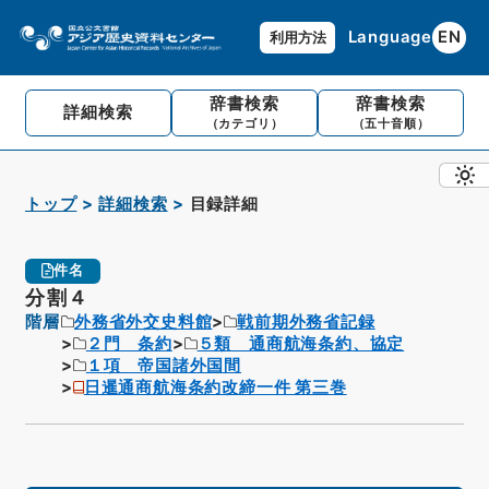
Language
EN
利用方法
辞書検索
辞書検索
詳細検索
（カテゴリ）
（五十音順）
トップ
詳細検索
目録詳細
件名
分割４
階層
外務省外交史料館
戦前期外務省記録
２門 条約
５類 通商航海条約、協定
１項 帝国諸外国間
日暹通商航海条約改締一件 第三巻