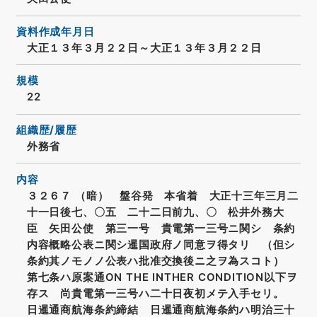
資料作成年月日
大正１３年３月２２日～大正１３年３月２２日
規模
22
組織歴/履歴
外務省
内容
３２６７ （暗） 盤谷発 本省着 大正十三年三月二
十一日後七、〇五 二十二日前九、〇 松井外務大
臣 矢田公使 第三一号 貴電第一三号ニ関シ 条約
内容概略公表ニ関シ暹国政府ノ同意ヲ得タリ （但シ
条約其ノモノノ公表ハ批准交換後ニ之ヲ為スコト）
第七条ハ原案通ON THE INTHER CONDITION以下ヲ
存ス 尚貴電第一三号ハ二十日夜初メテ入手セリ。
日暹通商航海条約締結 日暹通商航海条約ハ明治三十