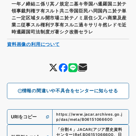
一年ノ締結ニ係リ其ノ規定ニ基キ帝国ハ暹羅国ニ於テ
領事裁判権ヲ有スルト共ニ帝国臣民ハ同国内ニ於テ単
ニ一定区域タル開市場ニ於テノミ居住シ又ハ商業及産
業ニ従事スル権利ヲ享有スルニ過キサリキ然レドモ近
時暹羅国司法制度ガ著シク改善セラレ
資料画像の利用について
情報の間違いや不具合をセンターに知らせる
https://www.jacar.archives.go.j
URIをコピー
p/das/meta/B06151066600
「
分割４
」
JACAR(アジア歴史資料
センター)
Ref.
B06151066600
、
日