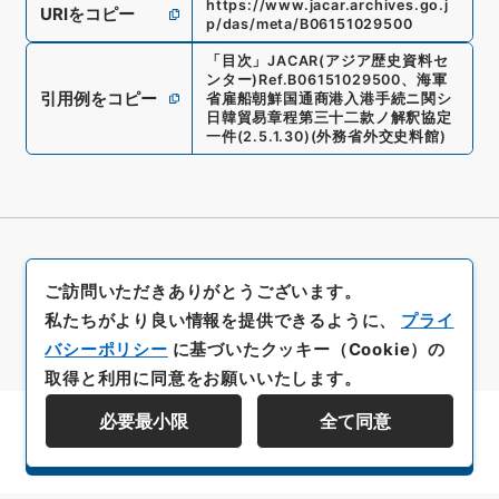
https://www.jacar.archives.go.j
URIをコピー
p/das/meta/B06151029500
「
目次
」
JACAR(アジア歴史資料セ
ンター)
Ref.
B06151029500
、
海軍
引用例をコピー
省雇船朝鮮国通商港入港手続ニ関シ
日韓貿易章程第三十二款ノ解釈協定
一件
(
2.5.1.30
)
(
外務省外交史料館
)
ご訪問いただきありがとうございます。
私たちがより良い情報を提供できるように、
プライ
バシーポリシー
に基づいたクッキー（Cookie）の
取得と利用に同意をお願いいたします。
必要最小限
全て同意
資料群階層を表示する