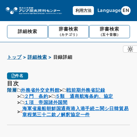
Language
EN
利用方法
辞書検索
辞書検索
詳細検索
（カテゴリ）
（五十音順）
トップ
詳細検索
目録詳細
件名
目次
階層
外務省外交史料館
戦前期外務省記録
２門 条約
５類 通商航海条約、協定
１項 帝国諸外国間
海軍省雇船朝鮮国通商港入港手続ニ関シ日韓貿易
章程第三十二款ノ解釈協定一件