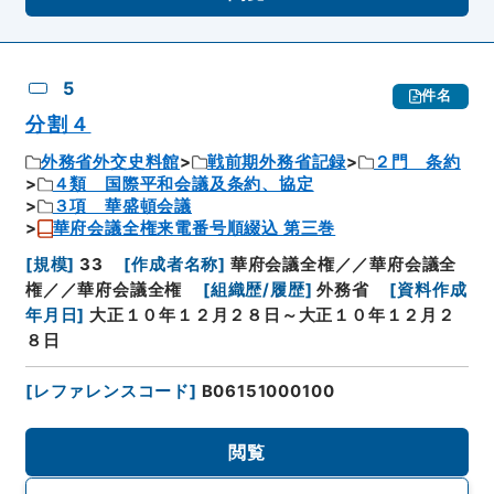
5
件名
分割４
外務省外交史料館
戦前期外務省記録
２門 条約
４類 国際平和会議及条約、協定
３項 華盛頓会議
華府会議全権来電番号順綴込 第三巻
[
規模
]
33
[
作成者名称
]
華府会議全権／／華府会議全
権／／華府会議全権
[
組織歴/履歴
]
外務省
[
資料作成
年月日
]
大正１０年１２月２８日～大正１０年１２月２
８日
[
レファレンスコード
]
B06151000100
閲覧