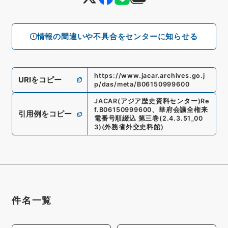
情報の間違いや不具合をセンターに知らせる
https://www.jacar.archives.go.j
URIをコピー
p/das/meta/B06150999600
JACAR(アジア歴史資料センター)
Re
f.
B06150999600
、
華府会議全権来
引用例をコピー
電番号順綴込 第三巻
(
2.4.3.51_00
3
)
(
外務省外交史料館
)
件名一覧