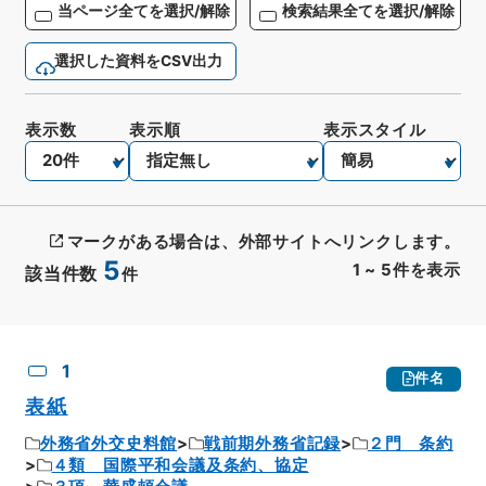
当ページ全てを選択/解除
検索結果全てを選択/解除
選択した資料をCSV出力
表示数
表示順
表示スタイル
マークがある場合は、外部サイトへリンクします。
5
1
~
5
件を表示
該当件数
件
CSV出力
No.
概要情報
画像等
1
件名
表紙
外務省外交史料館
戦前期外務省記録
２門 条約
４類 国際平和会議及条約、協定