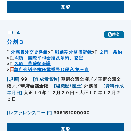
閲覧
4
件名
分割３
外務省外交史料館
戦前期外務省記録
２門 条約
４類 国際平和会議及条約、協定
３項 華盛頓会議
華府会議全権来電番号順綴込 第三巻
[
規模
]
99
[
作成者名称
]
華府会議全権／／華府会議全
権／／華府会議全権
[
組織歴/履歴
]
外務省
[
資料作成
年月日
]
大正１０年１２月２０日～大正１０年１２月２
０日
[
レファレンスコード
]
B06151000000
閲覧