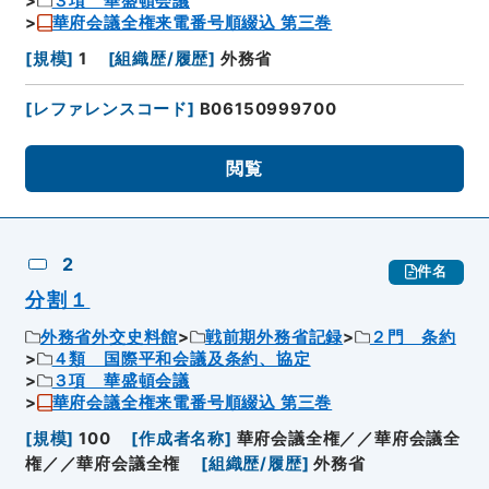
３項 華盛頓会議
華府会議全権来電番号順綴込 第三巻
[
規模
]
1
[
組織歴/履歴
]
外務省
[
レファレンスコード
]
B06150999700
閲覧
2
件名
分割１
外務省外交史料館
戦前期外務省記録
２門 条約
４類 国際平和会議及条約、協定
３項 華盛頓会議
華府会議全権来電番号順綴込 第三巻
[
規模
]
100
[
作成者名称
]
華府会議全権／／華府会議全
権／／華府会議全権
[
組織歴/履歴
]
外務省