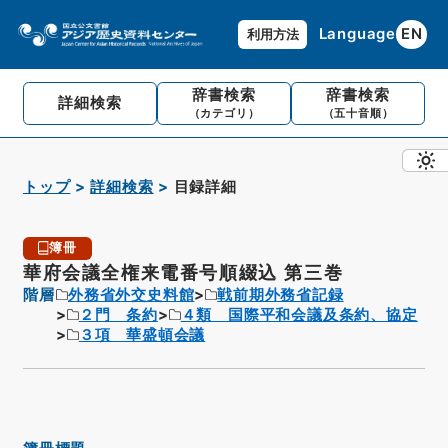
Language
EN
利用方法
辞書検索
辞書検索
詳細検索
（カテゴリ）
（五十音順）
トップ
詳細検索
目録詳細
簿冊
華府会議全権来電番号順綴込 第三巻
階層
外務省外交史料館
戦前期外務省記録
２門 条約
４類 国際平和会議及条約、協定
３項 華盛頓会議