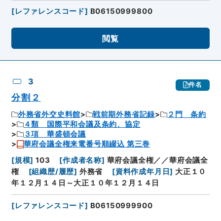
[
レファレンスコード
]
B06150999800
閲覧
3
件名
分割２
外務省外交史料館
戦前期外務省記録
２門 条約
４類 国際平和会議及条約、協定
３項 華盛頓会議
華府会議全権来電番号順綴込 第三巻
[
規模
]
103
[
作成者名称
]
華府会議全権／／華府会議全
権
[
組織歴/履歴
]
外務省
[
資料作成年月日
]
大正１０
年１２月１４日～大正１０年１２月１４日
[
レファレンスコード
]
B06150999900