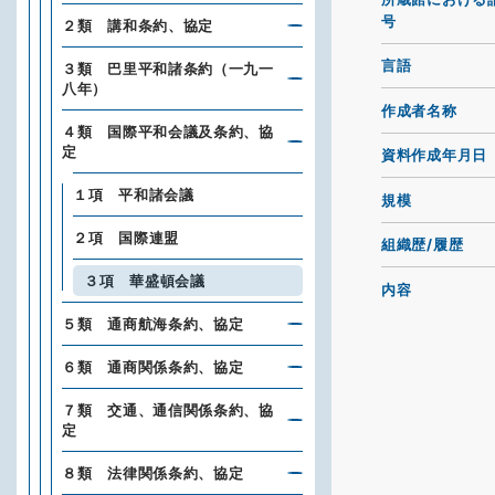
号
２類 講和条約、協定
言語
３類 巴里平和諸条約（一九一
八年）
作成者名称
４類 国際平和会議及条約、協
定
資料作成年月日
１項 平和諸会議
規模
２項 国際連盟
組織歴/履歴
３項 華盛頓会議
内容
５類 通商航海条約、協定
６類 通商関係条約、協定
７類 交通、通信関係条約、協
定
８類 法律関係条約、協定