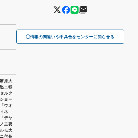
情報の間違いや不具合をセンターに知らせる
幣原大
迄ニ転
セルク
シヨー
「ウオ
ィネ
「ヂヤ
ノ主要
ルモ大
ニ付各