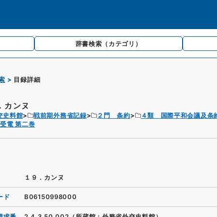
辞書検索
（カテゴリ）
索
目録詳細
．カンヌ
交史料館
戦前期外務省記録
２門 条約
４類 国際平和会議及条
受電 第二巻
１９．カンヌ
ード
B06150998000
請求番
2.4.3.50_002（所蔵館：外務省外交史料館）