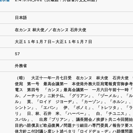
日本語
在カンヌ 林大使／／在カンヌ 石井大使
大正１１年１月７日～大正１１年１月７日
57
外務省
（暗） 大正十一年一月七日受 在カンヌ 林大使 石井大使 
使宛 第一号 最高会議第一 本使発外務大臣宛電報貴官御参考
電ス 第四号 「カンヌ」最高会議第一 一月六日午前十一時「
ル、ノーチック」ニ於テ仏、「グリアン」、「ヅーメル」、「ル
ル」 英、「ロイド ジヨーヂ」、「カーゾン」、「ホルン」、
シントン」、「エバン」 伊、「ボノミ」、「トレツタ」、「ラ
リ」 日、林、石井 米、「ハーベー」、 白、「チユニス」、
スバル」、 出席「ブリアン」、議長開会ノ挨拶ト共ニ今回開始
目的ハ賠償及ビ欧刕復興ノ問題ナリ細目ハ専門委員ノ報告ヲ要ス
体方針ニ付討議シ度シト述ベタリ「ロイドヂョ－ヂ」ハ賠償問題