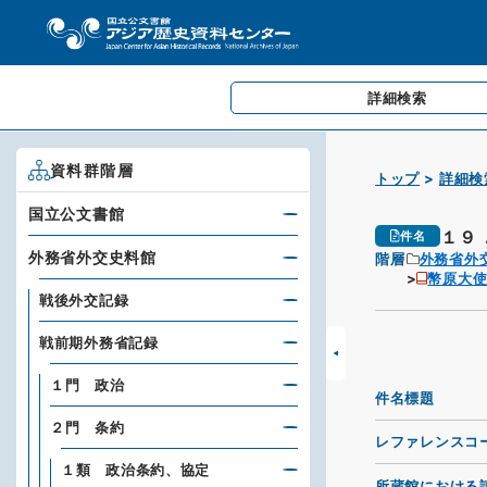
詳細検索
資料群階層
トップ
詳細検
国立公文書館
１９
件名
外務省外交史料館
階層
外務省外
幣原大使
戦後外交記録
戦前期外務省記録
１門 政治
件名標題
２門 条約
レファレンスコ
１類 政治条約、協定
所蔵館における