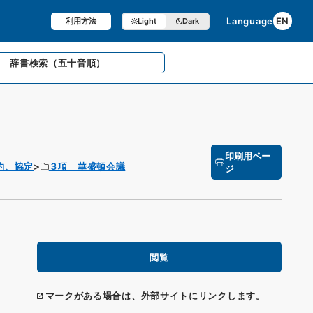
Language
EN
利用方法
Light
Dark
辞書検索
（五十音順）
印刷用ペー
約、協定
３項 華盛頓会議
ジ
閲覧
マークがある場合は、外部サイトにリンクします。