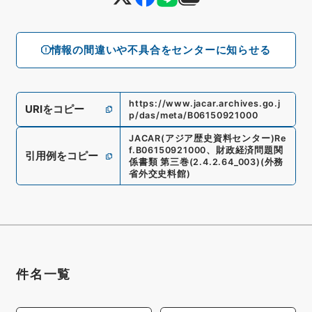
情報の間違いや不具合をセンターに知らせる
https://www.jacar.archives.go.j
URIをコピー
p/das/meta/B06150921000
JACAR(アジア歴史資料センター)
Re
f.
B06150921000
、
財政経済問題関
引用例をコピー
係書類 第三巻
(
2.4.2.64_003
)
(
外務
省外交史料館
)
件名一覧