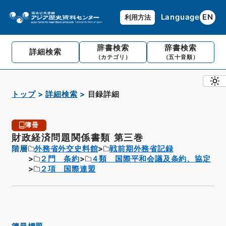
Language
EN
利用方法
辞書検索
辞書検索
詳細検索
（カテゴリ）
（五十音順）
トップ
詳細検索
目録詳細
簿冊
財政経済問題関係書類 第三巻
階層
外務省外交史料館
戦前期外務省記録
２門 条約
４類 国際平和会議及条約、協定
２項 国際連盟