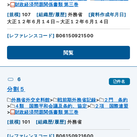
財政経済問題関係書類 第三巻
[
規模
]
107
[
組織歴/履歴
]
外務省
[
資料作成年月日
]
大正１２年６月１４日～大正１２年６月１４日
[
レファレンスコード
]
B06150921500
閲覧
6
件名
分割５
外務省外交史料館
戦前期外務省記録
２門 条約
４類 国際平和会議及条約、協定
２項 国際連盟
財政経済問題関係書類 第三巻
[
規模
]
101
[
組織歴/履歴
]
外務省
[
レファレンスコード
]
B06150921600