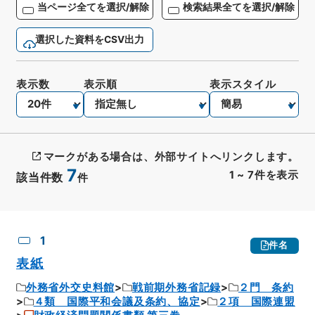
当ページ全てを選択/解除
検索結果全てを選択/解除
選択した資料をCSV出力
表示数
表示順
表示スタイル
マークがある場合は、外部サイトへリンクします。
7
1
~
7
件を表示
該当件数
件
CSV出力
No.
概要情報
画像等
1
件名
表紙
外務省外交史料館
戦前期外務省記録
２門 条約
４類 国際平和会議及条約、協定
２項 国際連盟