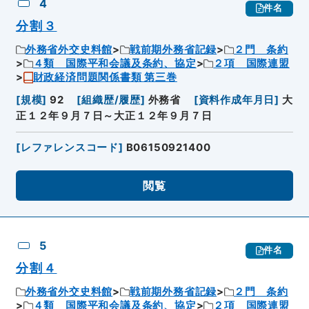
4
件名
分割３
外務省外交史料館
戦前期外務省記録
２門 条約
４類 国際平和会議及条約、協定
２項 国際連盟
財政経済問題関係書類 第三巻
[
規模
]
92
[
組織歴/履歴
]
外務省
[
資料作成年月日
]
大
正１２年９月７日～大正１２年９月７日
[
レファレンスコード
]
B06150921400
閲覧
5
件名
分割４
外務省外交史料館
戦前期外務省記録
２門 条約
４類 国際平和会議及条約、協定
２項 国際連盟