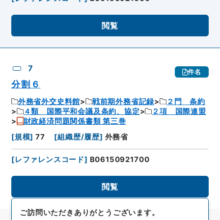
閲覧
7
件名
分割６
外務省外交史料館
戦前期外務省記録
２門 条約
４類 国際平和会議及条約、協定
２項 国際連盟
財政経済問題関係書類 第三巻
[
規模
]
77
[
組織歴/履歴
]
外務省
[
レファレンスコード
]
B06150921700
閲覧
ご訪問いただきありがとうございます。