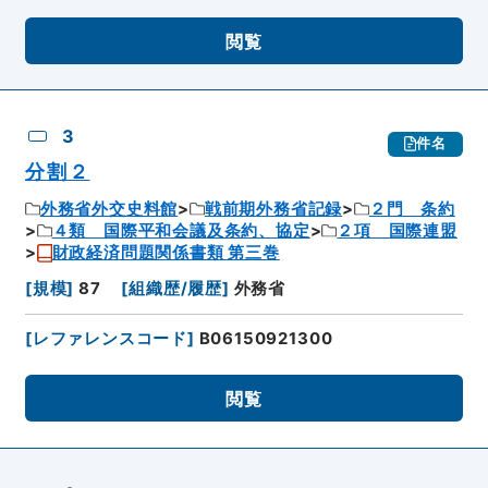
閲覧
3
件名
分割２
外務省外交史料館
戦前期外務省記録
２門 条約
４類 国際平和会議及条約、協定
２項 国際連盟
財政経済問題関係書類 第三巻
[
規模
]
87
[
組織歴/履歴
]
外務省
[
レファレンスコード
]
B06150921300
閲覧