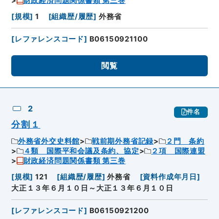
財政経済問題関係書類 第三巻
[
規模
]
1
[
組織歴/履歴
]
外務省
[
レファレンスコード
]
B06150921100
閲覧
2
件名
分割１
外務省外交史料館
戦前期外務省記録
２門 条約
４類 国際平和会議及条約、協定
２項 国際連盟
財政経済問題関係書類 第三巻
[
規模
]
121
[
組織歴/履歴
]
外務省
[
資料作成年月日
]
大正１３年６月１０日～大正１３年６月１０日
[
レファレンスコード
]
B06150921200