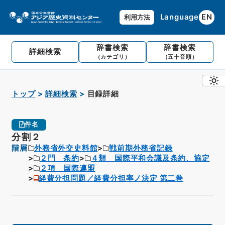
Language
EN
利用方法
辞書検索
辞書検索
詳細検索
（カテゴリ）
（五十音順）
トップ
詳細検索
目録詳細
件名
分割２
階層
外務省外交史料館
戦前期外務省記録
２門 条約
４類 国際平和会議及条約、協定
２項 国際連盟
経費分担問題／経費分担率ノ決定 第二巻