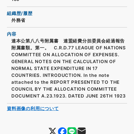
組織歴/履歴
外務省
内容
連本公第八八号附属書 連盟経費分担委員会経過報告
附属書類。第一。 C.R.D.77 LEAGUE OF NATIONS
COMMITTEE ON ALLOCATION OF EXPENSES.
GENERAL NOTES ON THE CALCULATION OF
NORMAL STATE EXPENDITURE IN 17
COUNTRIES. INTRODUCTION. In the note
attached to the REPORT PRESENTED TO THE
COUNCIL BY THE ALLOCATION COMMITTEE
DOCUMENT A.23.1923. DATED JUNE 26TH 1923
資料画像の利用について