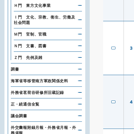
Ｈ門 東方文化事業
Ｉ門 文化、宗教、衛生、労働及
社会問題
Ｍ門 官制、官職
Ｎ門 文書、図書
3
Ｚ門 先例及雑
調書
海軍省等移管南方軍政関係史料
外務省茗荷谷研修所旧蔵記録
4
正・続通信全覧
議会調書
外交彙報附録月報・外務省月報・外
務省報