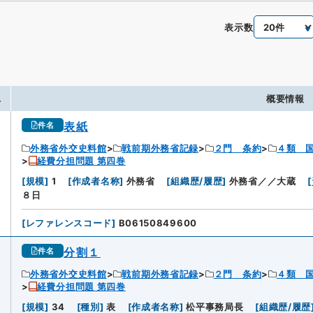
表示数
.
概要情報
表紙
件名
外務省外交史料館
戦前期外務省記録
２門 条約
４類 
経費分担問題 第四巻
[
規模
]
1
[
作成者名称
]
外務省
[
組織歴/履歴
]
外務省／／大蔵
[
８日
[
レファレンスコード
]
B06150849600
分割１
件名
外務省外交史料館
戦前期外務省記録
２門 条約
４類 
経費分担問題 第四巻
[
規模
]
34
[
種別
]
表
[
作成者名称
]
松平事務局長
[
組織歴/履歴