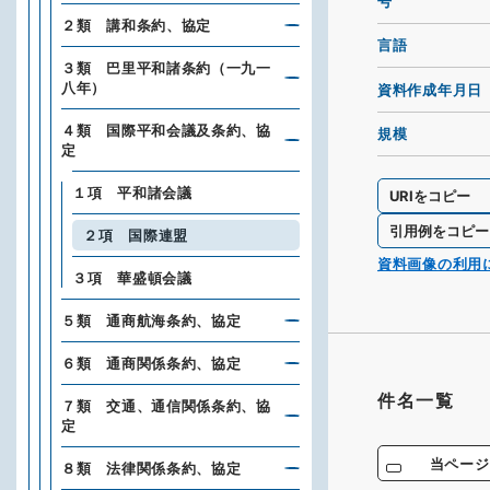
号
２類 講和条約、協定
言語
３類 巴里平和諸条約（一九一
八年）
資料作成年月日
４類 国際平和会議及条約、協
規模
定
１項 平和諸会議
URIをコピー
引用例をコピー
２項 国際連盟
資料画像の利用
３項 華盛頓会議
５類 通商航海条約、協定
６類 通商関係条約、協定
件名一覧
７類 交通、通信関係条約、協
定
当ページ
８類 法律関係条約、協定