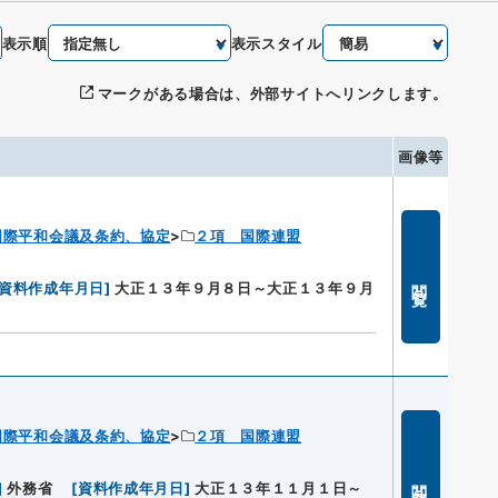
表示順
表示スタイル
マークがある場合は、外部サイトへリンクします。
画像等
国際平和会議及条約、協定
２項 国際連盟
閲覧
資料作成年月日
]
大正１３年９月８日～大正１３年９月
国際平和会議及条約、協定
２項 国際連盟
閲覧
]
外務省
[
資料作成年月日
]
大正１３年１１月１日～