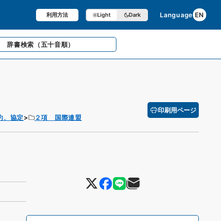
Language
EN
利用方法
Light
Dark
辞書検索
（五十音順）
印刷用ページ
約、協定
２項 国際連盟