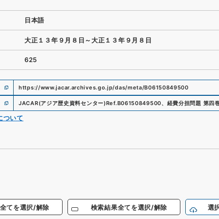
日本語
大正１３年９月８日～大正１３年９月８日
625
https://www.jacar.archives.go.jp/das/meta/B06150849500
JACAR(アジア歴史資料センター)
Ref.
B06150849500
、
経費分担問題 第四
について
全てを選択/解除
検索結果全てを選択/解除
選