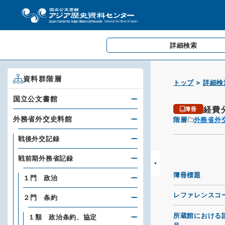
詳細検索
資料群階層
トップ
詳細検
国立公文書館
経費
簿冊
外務省外交史料館
階層
外務省外
戦後外交記録
戦前期外務省記録
簿冊標題
１門 政治
レファレンスコ
２門 条約
所蔵館における
１類 政治条約、協定