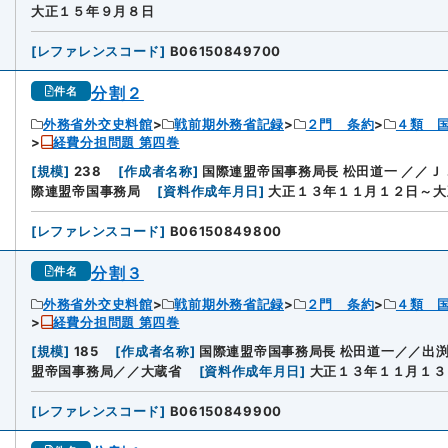
大正１５年９月８日
[
レファレンスコード
]
B06150849700
分割２
件名
外務省外交史料館
戦前期外務省記録
２門 条約
４類 
経費分担問題 第四巻
[
規模
]
238
[
作成者名称
]
国際連盟帝国事務局長 松田道一 ／／
際連盟帝国事務局
[
資料作成年月日
]
大正１３年１１月１２日～大
[
レファレンスコード
]
B06150849800
分割３
件名
外務省外交史料館
戦前期外務省記録
２門 条約
４類 
経費分担問題 第四巻
[
規模
]
185
[
作成者名称
]
国際連盟帝国事務局長 松田道一／／出
盟帝国事務局／／大蔵省
[
資料作成年月日
]
大正１３年１１月１３
[
レファレンスコード
]
B06150849900