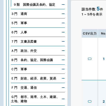
９類 国際会議及条約、協定
5
該当件数
件
３門 通商
1
~
5
件を表示
５門 軍事
６門 人事
CSV出力
No
７門 文書及図書
Ａ門 政治、外交
1
Ｂ門 条約、協定、国際会議
Ｃ門 軍事
Ｅ門 財政、経済、産業、貿易
Ｆ門 交通、通信
Ｇ門 都市、港湾、土木、建築、
土地、建物
2