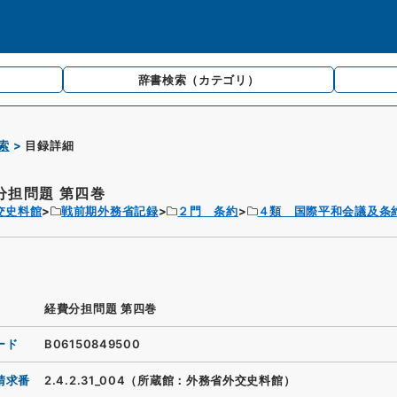
辞書検索
（カテゴリ）
索
目録詳細
分担問題 第四巻
交史料館
戦前期外務省記録
２門 条約
４類 国際平和会議及条
経費分担問題 第四巻
ード
B06150849500
請求番
2.4.2.31_004（所蔵館：外務省外交史料館）