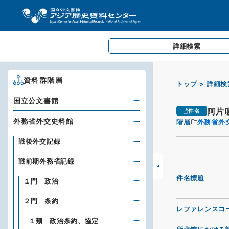
詳細検索
資料群階層
トップ
詳細検
国立公文書館
阿片
件名
外務省外交史料館
階層
外務省外
戦後外交記録
戦前期外務省記録
件名標題
１門 政治
２門 条約
レファレンスコ
１類 政治条約、協定