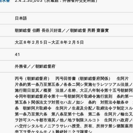
請求番
2.4.2.30_003（所蔵館：外務省外交史料館）
日本語
朝鮮総督 伯爵 長谷川好道／／朝鮮総督 男爵 齋藤實
大正８年２月５日～大正８年２月５日
41
外務省／／朝鮮総督府
丙号（朝鮮総督府） 丙号回答書（朝鮮総督府関係） 生阿片 
片条約第一条乃至第五条ノ各条ニ関シ実施セラレツツアル法規ノ
施行期日並其ノ概要 法規ノ名称、大正八年制令第十五号朝鮮阿
令同年朝鮮総督府令第十一号朝鮮阿片取締令施行規則 条約第一
第五条ト関係法文ヲ対照セハ左ノ如シ 条約 対照法令敵条＠ 
条 朝鮮阿片取締令 生阿片ノ生産及分配ノ取締法令ヲ制定ス
第一条乃至第六条 第八条至第十七条 第二条 生阿片ノ輸出又
ヲ許可スヘキ都市港其ノ他ノ地ヲ制限スルコト 生阿片ハ政府ノ
ハ交付シタルモノニアラサレハ授受、所有、所持ヲ禁シ猶製薬用
売下ヲ受ケタルモノト難絶対ニ之ヲ譲渡シ