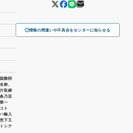
情報の間違いや不具合をセンターに知らせる
国際阿
名称、
片取締
条乃至
第一
ルコト
ハ輸入
売下又
トシテ