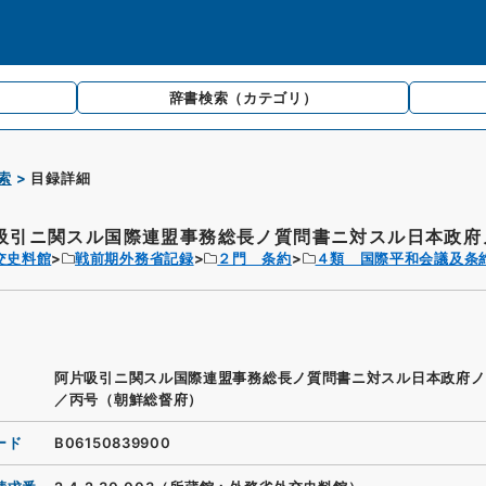
辞書検索
（カテゴリ）
索
目録詳細
吸引ニ関スル国際連盟事務総長ノ質問書ニ対スル日本政府ノ
交史料館
戦前期外務省記録
２門 条約
４類 国際平和会議及条
阿片吸引ニ関スル国際連盟事務総長ノ質問書ニ対スル日本政府ノ
／丙号（朝鮮総督府）
ード
B06150839900