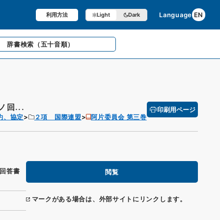
Language
EN
利用方法
Light
Dark
辞書検索
（五十音順）
回...
印刷用ページ
約、協定
２項 国際連盟
阿片委員会 第三巻
回答書
閲覧
マークがある場合は、外部サイトにリンクします。