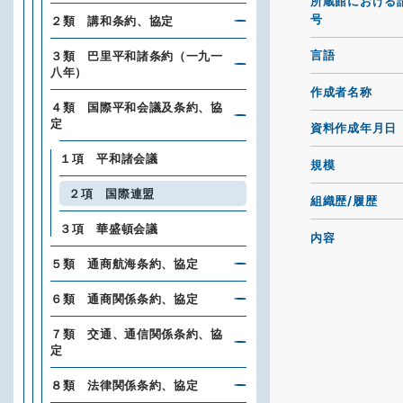
所蔵館における
号
２類 講和条約、協定
言語
３類 巴里平和諸条約（一九一
八年）
作成者名称
４類 国際平和会議及条約、協
定
資料作成年月日
１項 平和諸会議
規模
２項 国際連盟
組織歴/履歴
３項 華盛頓会議
内容
５類 通商航海条約、協定
６類 通商関係条約、協定
７類 交通、通信関係条約、協
定
８類 法律関係条約、協定