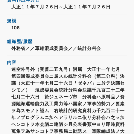
資料作成年月日
大正１１年７月２６日～大正１１年７月２６日
規模
106
組織歴/履歴
外務省／／軍縮混成委員会／／統計分科会
内容
連空外号外（受普二五九号）附属 大正十一年七月
第四回混成委員会ニ属スル統計分科会（第三分科）決
議（大正十一年七月二十六日「ゼネバ」ニ於テ決議セ
シモノ） 混成委員会統計分科会決議千九百二十二年
七月二十六日 於ジュネーヴ市 分科会ハ原料品ノ資
源陸海運輸能力及工業力等ハ国家ノ軍事的勢力ノ要素
ヲ為スモノト認ム 右統計的研究資料カ千九百二十一
年ノブログラムニ加ヘアラサルニ依リ分科会ハ之ヲ加
ヘンコトヲ本会議ニ建議シ且公表書類中ヨリ即時資料
蒐集ヲ為サンコトヲ事務局ニ勧誘ス 軍隊編成法ノ大