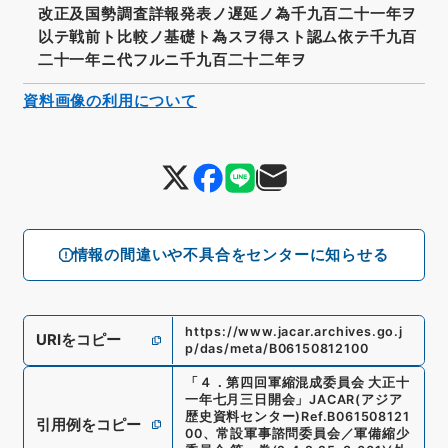
改正及国勢調査詳報発表ノ遅延ノ為千九百二十一年ヲ
以テ戦前ト比較ノ基礎ト為スヲ得スト認ム依テ千九百
二十一年ニ代フルニ千九百二十二年ヲ
資料画像の利用について
情報の間違いや不具合をセンターに知らせる
https://www.jacar.archives.go.j
URIをコピー
p/das/meta/B06150812100
「
４．第四回軍縮混成委員会 大正十
一年七月三日開会
」
JACAR(アジア
歴史資料センター)
Ref.
B061508121
引用例をコピー
00
、
常設軍事諮問委員会／軍備縮少