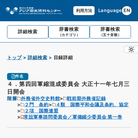
Language
EN
利用方法
辞書検索
辞書検索
詳細検索
（カテゴリ）
（五十音順）
トップ
詳細検索
目録詳細
件名
４．第四回軍縮混成委員会 大正十一年七月三
日開会
階層
外務省外交史料館
戦前期外務省記録
２門 条約
４類 国際平和会議及条約、協定
２項 国際連盟
常設軍事諮問委員会／軍備縮少委員会 第一巻