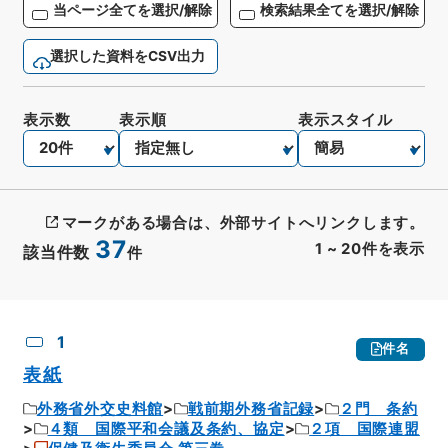
当ページ全てを選択/解除
検索結果全てを選択/解除
選択した資料をCSV出力
表示数
表示順
表示スタイル
マークがある場合は、外部サイトへリンクします。
37
1
~
20
件を表示
該当件数
件
CSV出力
No.
概要情報
画像等
1
件名
表紙
外務省外交史料館
戦前期外務省記録
２門 条約
４類 国際平和会議及条約、協定
２項 国際連盟