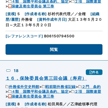
４類 国際平和会議及条約、協定
２項 国際連盟
保健及衛生委員会 第三巻
[
規模
]
5
[
作成者名称
]
杉村代表代理／／全権
[
組織
歴/履歴
]
外務省
[
資料作成年月日
]
大正１３年５月２０
日～大正１３年５月２０日
[
レファレンスコード
]
B06150794500
閲覧
18
件名
１６．保険委員会第三回会議（寿府）
外務省外交史料館
戦前期外務省記録
２門 条約
４類 国際平和会議及条約、協定
２項 国際連盟
保健及衛生委員会 第三巻
[
規模
]
8
[
作成者名称
]
松田局長／／乙津総領事代理