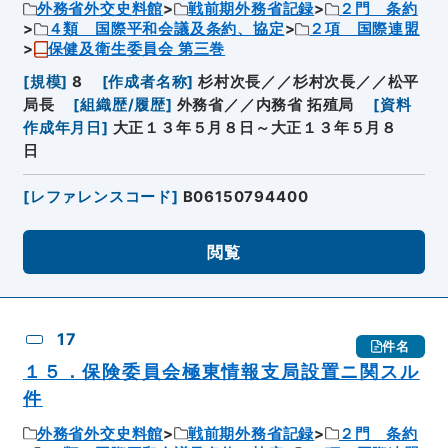
外務省外交史料館
戦前期外務省記録
２門 条約
４類 国際平和会議及条約、協定
２項 国際連盟
保健及衛生委員会 第三巻
[
規模
]
8
[
作成者名称
]
杉村次長／／杉村次長／／松平
局長
[
組織歴/履歴
]
外務省／／内務省 拓殖局
[
資料
作成年月日
]
大正１３年５月８日～大正１３年５月８
日
[
レファレンスコード
]
B06150794400
閲覧
17
件名
１５．保険委員会極東情報支局設置ニ関スル
件
外務省外交史料館
戦前期外務省記録
２門 条約