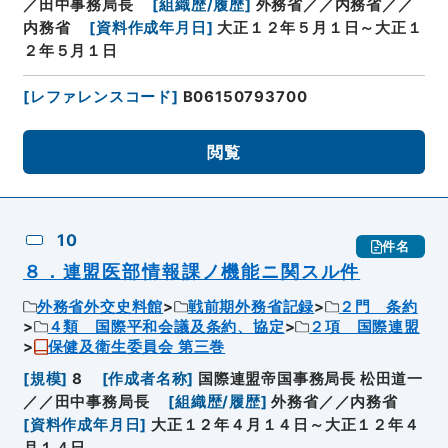
／田中事務局長
[
組織歴/履歴
]
外務省／／内務省／／
内務省
[
資料作成年月日
]
大正１２年５月１日～大正１
２年５月１日
[
レファレンスコード
]
B06150793700
閲覧
10
件名
８．連盟医部情報課ノ機能ニ関スル件
外務省外交史料館
戦前期外務省記録
２門 条約
４類 国際平和会議及条約、協定
２項 国際連盟
保健及衛生委員会 第三巻
[
規模
]
8
[
作成者名称
]
国際連盟帝国事務局長 松田道一
／／田中事務局長
[
組織歴/履歴
]
外務省／／内務省
[
資料作成年月日
]
大正１２年４月１４日～大正１２年４