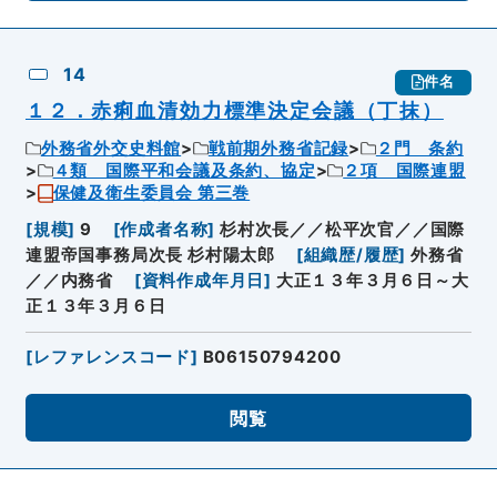
14
件名
１２．赤痢血清効力標準決定会議（丁抹）
外務省外交史料館
戦前期外務省記録
２門 条約
４類 国際平和会議及条約、協定
２項 国際連盟
保健及衛生委員会 第三巻
[
規模
]
9
[
作成者名称
]
杉村次長／／松平次官／／国際
連盟帝国事務局次長 杉村陽太郎
[
組織歴/履歴
]
外務省
／／内務省
[
資料作成年月日
]
大正１３年３月６日～大
正１３年３月６日
[
レファレンスコード
]
B06150794200
閲覧