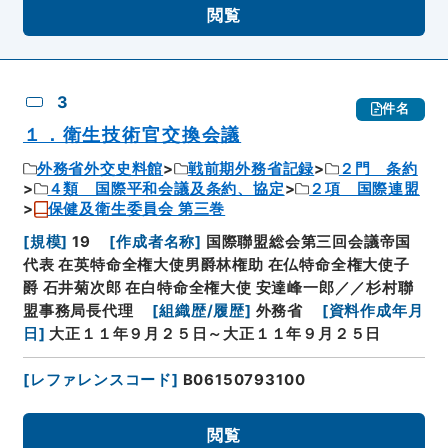
閲覧
3
件名
１．衛生技術官交換会議
外務省外交史料館
戦前期外務省記録
２門 条約
４類 国際平和会議及条約、協定
２項 国際連盟
保健及衛生委員会 第三巻
[
規模
]
19
[
作成者名称
]
国際聯盟総会第三回会議帝国
代表 在英特命全権大使男爵林権助 在仏特命全権大使子
爵 石井菊次郎 在白特命全権大使 安達峰一郎／／杉村聯
盟事務局長代理
[
組織歴/履歴
]
外務省
[
資料作成年月
日
]
大正１１年９月２５日～大正１１年９月２５日
[
レファレンスコード
]
B06150793100
閲覧