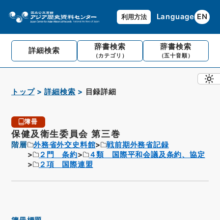
Language
EN
利用方法
辞書検索
辞書検索
詳細検索
（カテゴリ）
（五十音順）
トップ
詳細検索
目録詳細
簿冊
保健及衛生委員会 第三巻
階層
外務省外交史料館
戦前期外務省記録
２門 条約
４類 国際平和会議及条約、協定
２項 国際連盟