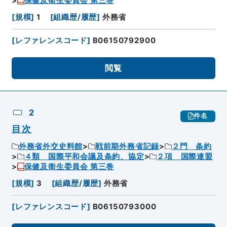
保健及衛生委員会 第三巻
[
規模
]
1
[
組織歴/履歴
]
外務省
[
レファレンスコード
]
B06150792900
閲覧
2
件名
目次
外務省外交史料館
戦前期外務省記録
２門 条約
４類 国際平和会議及条約、協定
２項 国際連盟
保健及衛生委員会 第三巻
[
規模
]
3
[
組織歴/履歴
]
外務省
[
レファレンスコード
]
B06150793000