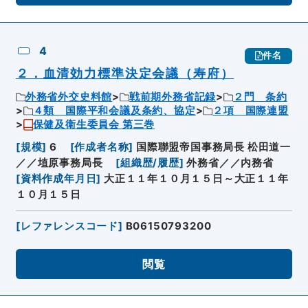
4
件名
２．血清効力標準決定会議（寿府）
外務省外交史料館
戦前期外務省記録
２門 条約
４類 国際平和会議及条約、協定
２項 国際連盟
保健及衛生委員会 第三巻
[
規模
]
6
[
作成者名称
]
国際聯盟帝国事務局長 松田道一
／／埴原事務局長
[
組織歴/履歴
]
外務省／／内務省
[
資料作成年月日
]
大正１１年１０月１５日～大正１１年
１０月１５日
[
レファレンスコード
]
B06150793200
閲覧