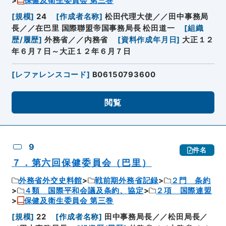
保健及衛生委員会 第三巻
[
規模
]
24
[
作成者名称
]
松田代理大使／／田中事務局
長／／在巴里 国際聯盟帝国事務局長 松田道一
[
組織
歴/履歴
]
外務省／／内務省
[
資料作成年月日
]
大正１２
年６月７日～大正１２年６月７日
[
レファレンスコード
]
B06150793600
閲覧
9
件名
７．第六回保健委員会（巴里）
外務省外交史料館
戦前期外務省記録
２門 条約
４類 国際平和会議及条約、協定
２項 国際連盟
保健及衛生委員会 第三巻
[
規模
]
22
[
作成者名称
]
田中事務局長／／松田局長／