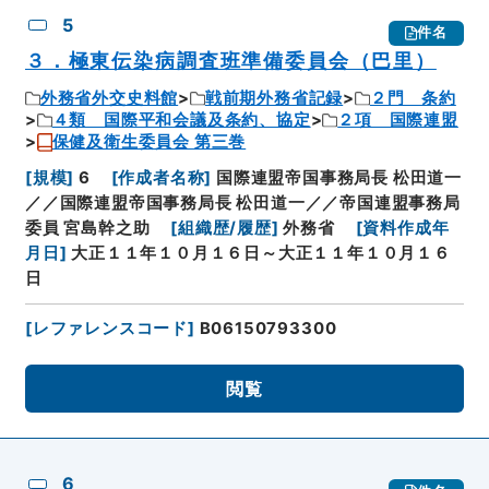
5
件名
３．極東伝染病調査班準備委員会（巴里）
外務省外交史料館
戦前期外務省記録
２門 条約
４類 国際平和会議及条約、協定
２項 国際連盟
保健及衛生委員会 第三巻
[
規模
]
6
[
作成者名称
]
国際連盟帝国事務局長 松田道一
／／国際連盟帝国事務局長 松田道一／／帝国連盟事務局
委員 宮島幹之助
[
組織歴/履歴
]
外務省
[
資料作成年
月日
]
大正１１年１０月１６日～大正１１年１０月１６
日
[
レファレンスコード
]
B06150793300
閲覧
6