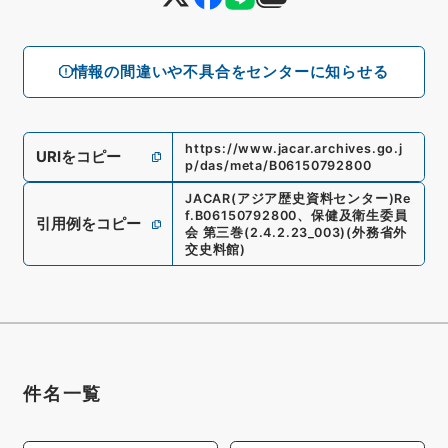
情報の間違いや不具合をセンターに知らせる
https://www.jacar.archives.go.j
URIをコピー
p/das/meta/B06150792800
JACAR(アジア歴史資料センター)
Re
f.
B06150792800
、
保健及衛生委員
引用例をコピー
会 第三巻
(
2.4.2.23_003
)
(
外務省外
交史料館
)
件名一覧