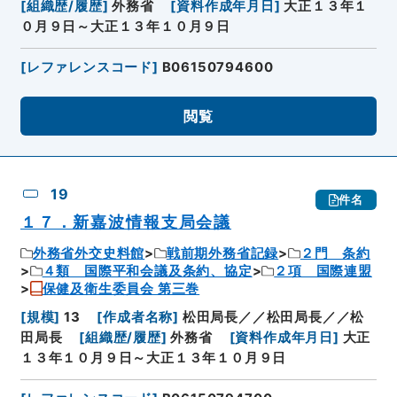
[
組織歴/履歴
]
外務省
[
資料作成年月日
]
大正１３年１
０月９日～大正１３年１０月９日
[
レファレンスコード
]
B06150794600
閲覧
19
件名
１７．新嘉波情報支局会議
外務省外交史料館
戦前期外務省記録
２門 条約
４類 国際平和会議及条約、協定
２項 国際連盟
保健及衛生委員会 第三巻
[
規模
]
13
[
作成者名称
]
松田局長／／松田局長／／松
田局長
[
組織歴/履歴
]
外務省
[
資料作成年月日
]
大正
１３年１０月９日～大正１３年１０月９日