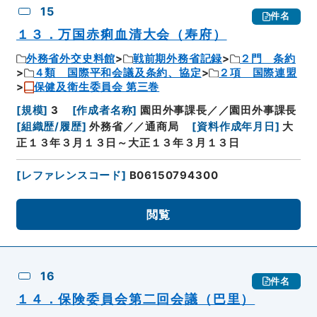
15
件名
１３．万国赤痢血清大会（寿府）
外務省外交史料館
戦前期外務省記録
２門 条約
４類 国際平和会議及条約、協定
２項 国際連盟
保健及衛生委員会 第三巻
[
規模
]
3
[
作成者名称
]
園田外事課長／／園田外事課長
[
組織歴/履歴
]
外務省／／通商局
[
資料作成年月日
]
大
正１３年３月１３日～大正１３年３月１３日
[
レファレンスコード
]
B06150794300
閲覧
16
件名
１４．保険委員会第二回会議（巴里）