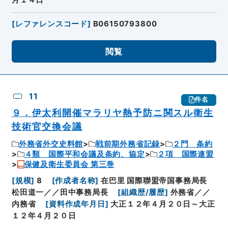
月１４日
[
レファレンスコード
]
B06150793800
閲覧
11
件名
９．伊太利開催マラリヤ熱予防ニ関スル衛生
技術官交換会議
外務省外交史料館
戦前期外務省記録
２門 条約
４類 国際平和会議及条約、協定
２項 国際連盟
保健及衛生委員会 第三巻
[
規模
]
8
[
作成者名称
]
在巴里 国際聯盟帝国事務局長
松田道一／／田中事務局長
[
組織歴/履歴
]
外務省／／
内務省
[
資料作成年月日
]
大正１２年４月２０日～大正
１２年４月２０日