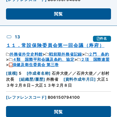
閲覧
13
件名
１１．常設保険委員会第一回会議（寿府）
外務省外交史料館
戦前期外務省記録
２門 条約
４類 国際平和会議及条約、協定
２項 国際連盟
保健及衛生委員会 第三巻
[
規模
]
5
[
作成者名称
]
石井大使／／石井大使／／杉村
次長
[
組織歴/履歴
]
外務省
[
資料作成年月日
]
大正１
３年２月８日～大正１３年２月８日
[
レファレンスコード
]
B06150794100
閲覧