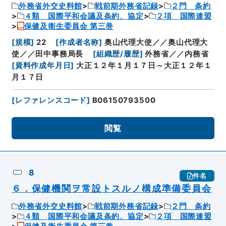
外務省外交史料館
戦前期外務省記録
２門 条約
４類 国際平和会議及条約、協定
２項 国際連盟
保健及衛生委員会 第三巻
[
規模
]
22
[
作成者名称
]
奥山代理大使／／奥山代理大
使／／田中事務局長
[
組織歴/履歴
]
外務省／／内務省
[
資料作成年月日
]
大正１２年１月１７日～大正１２年１
月１７日
[
レファレンスコード
]
B06150793500
閲覧
8
件名
６．保健機関ヲ常設トスルノ構成準備委員会
外務省外交史料館
戦前期外務省記録
２門 条約
４類 国際平和会議及条約、協定
２項 国際連盟