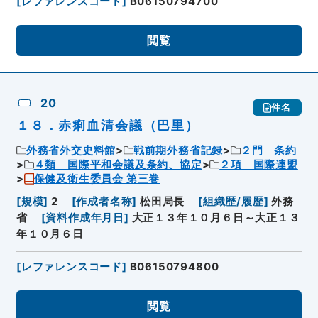
[
レファレンスコード
]
B06150794700
閲覧
20
件名
１８．赤痢血清会議（巴里）
外務省外交史料館
戦前期外務省記録
２門 条約
４類 国際平和会議及条約、協定
２項 国際連盟
保健及衛生委員会 第三巻
[
規模
]
2
[
作成者名称
]
松田局長
[
組織歴/履歴
]
外務
省
[
資料作成年月日
]
大正１３年１０月６日～大正１３
年１０月６日
[
レファレンスコード
]
B06150794800
閲覧