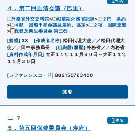
件名
４．第二回血清会議（巴里）
外務省外交史料館
戦前期外務省記録
２門 条約
４類 国際平和会議及条約、協定
２項 国際連盟
保健及衛生委員会 第三巻
[
規模
]
38
[
作成者名称
]
松田代理大使／／松田代理大
使／／田中事務局長
[
組織歴/履歴
]
外務省／／内務省
[
資料作成年月日
]
大正１１年１１月３０日～大正１１年
１１月３０日
[
レファレンスコード
]
B06150793400
閲覧
7
件名
５．第五回保健委員会（寿府）