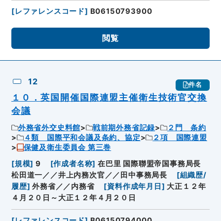
[
レファレンスコード
]
B06150793900
閲覧
12
件名
１０．英国開催国際連盟主催衛生技術官交換
会議
外務省外交史料館
戦前期外務省記録
２門 条約
４類 国際平和会議及条約、協定
２項 国際連盟
保健及衛生委員会 第三巻
[
規模
]
9
[
作成者名称
]
在巴里 国際聯盟帝国事務局長
松田道一／／井上内務次官／／田中事務局長
[
組織歴/
履歴
]
外務省／／内務省
[
資料作成年月日
]
大正１２年
４月２０日～大正１２年４月２０日
[
レファレンスコード
]
B06150794000