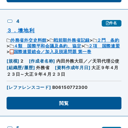
4
件名
３．墺地利
外務省外交史料館
戦前期外務省記録
２門 条約
４類 国際平和会議及条約、協定
２項 国際連盟
国際連盟総会／加入及脱退問題 第一巻
[
規模
]
2
[
作成者名称
]
内田外務大臣／／天羽代理公使
[
組織歴/履歴
]
外務省
[
資料作成年月日
]
大正９年４月
２３日～大正９年４月２３日
[
レファレンスコード
]
B06150772300
閲覧