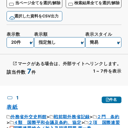
当ページ全てを選択/解除
検索結果全てを選択/解除
選択した資料をCSV出力
表示数
表示順
表示スタイル
マークがある場合は、外部サイトへリンクします。
7
1
~
7
件を表示
該当件数
件
CSV出力
No.
概要情報
画像等
1
件名
表紙
外務省外交史料館
戦前期外務省記録
２門 条約
４類 国際平和会議及条約、協定
２項 国際連盟