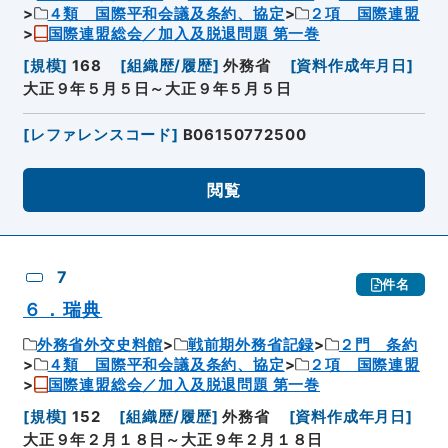
４類 国際平和会議及条約、協定
２項 国際連盟
国際連盟総会／加入及脱退問題 第一巻
[
規模
]
168
[
組織歴/履歴
]
外務省
[
資料作成年月日
]
大正９年５月５日～大正９年５月５日
[
レファレンスコード
]
B06150772500
閲覧
7
件名
６．瑞典
外務省外交史料館
戦前期外務省記録
２門 条約
４類 国際平和会議及条約、協定
２項 国際連盟
国際連盟総会／加入及脱退問題 第一巻
[
規模
]
152
[
組織歴/履歴
]
外務省
[
資料作成年月日
]
大正９年２月１８日～大正９年２月１８日