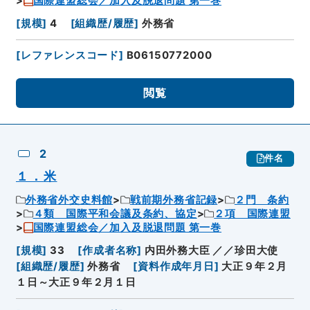
国際連盟総会／加入及脱退問題 第一巻
[
規模
]
4
[
組織歴/履歴
]
外務省
[
レファレンスコード
]
B06150772000
閲覧
2
件名
１．米
外務省外交史料館
戦前期外務省記録
２門 条約
４類 国際平和会議及条約、協定
２項 国際連盟
国際連盟総会／加入及脱退問題 第一巻
[
規模
]
33
[
作成者名称
]
内田外務大臣 ／／珍田大使
[
組織歴/履歴
]
外務省
[
資料作成年月日
]
大正９年２月
１日～大正９年２月１日