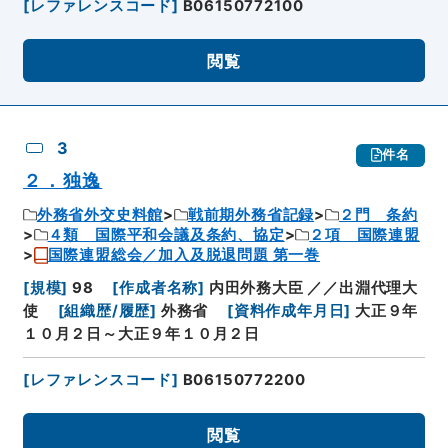
[
レファレンスコード
]
B06150772100
閲覧
3
件名
２．独逸
外務省外交史料館
戦前期外務省記録
２門 条約
４類 国際平和会議及条約、協定
２項 国際連盟
国際連盟総会／加入及脱退問題 第一巻
[
規模
]
98
[
作成者名称
]
内田外務大臣 ／／出淵代理大
使
[
組織歴/履歴
]
外務省
[
資料作成年月日
]
大正９年
１０月２日～大正９年１０月２日
[
レファレンスコード
]
B06150772200
閲覧