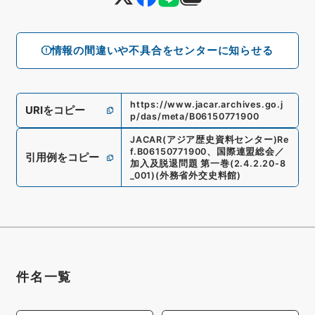
情報の間違いや不具合をセンターに知らせる
https://www.jacar.archives.go.j
URIをコピー
p/das/meta/B06150771900
JACAR(アジア歴史資料センター)
Re
f.
B06150771900
、
国際連盟総会／
引用例をコピー
加入及脱退問題 第一巻
(
2.4.2.20-8
_001
)
(
外務省外交史料館
)
件名一覧