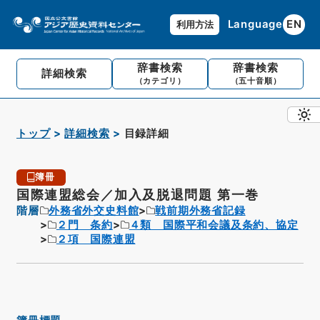
Language
EN
利用方法
辞書検索
辞書検索
詳細検索
（カテゴリ）
（五十音順）
トップ
詳細検索
目録詳細
簿冊
国際連盟総会／加入及脱退問題 第一巻
階層
外務省外交史料館
戦前期外務省記録
２門 条約
４類 国際平和会議及条約、協定
２項 国際連盟