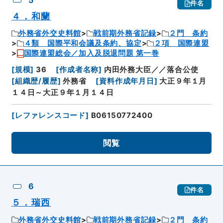
5
件名
４．和蘭
外務省外交史料館
戦前期外務省記録
２門 条約
４類 国際平和会議及条約、協定
２項 国際連盟
国際連盟総会／加入及脱退問題 第一巻
[
規模
]
36
[
作成者名称
]
内田外務大臣／／落合公使
[
組織歴/履歴
]
外務省
[
資料作成年月日
]
大正９年１月
１４日～大正９年１月１４日
[
レファレンスコード
]
B06150772400
閲覧
6
件名
５．瑞西
外務省外交史料館
戦前期外務省記録
２門 条約