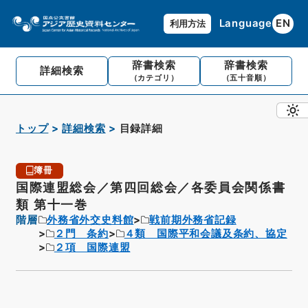
Language
EN
利用方法
辞書検索
辞書検索
詳細検索
（カテゴリ）
（五十音順）
トップ
詳細検索
目録詳細
簿冊
国際連盟総会／第四回総会／各委員会関係書
類 第十一巻
階層
外務省外交史料館
戦前期外務省記録
２門 条約
４類 国際平和会議及条約、協定
２項 国際連盟