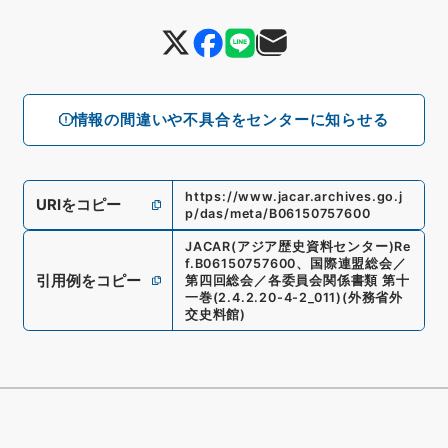
情報の間違いや不具合をセンターに知らせる
https://www.jacar.archives.go.j
URIをコピー
p/das/meta/B06150757600
JACAR(アジア歴史資料センター)
Re
f.
B06150757600
、
国際連盟総会／
引用例をコピー
第四回総会／各委員会関係書類 第十
一巻
(
2.4.2.20-4-2_011
)
(
外務省外
交史料館
)