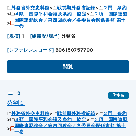
外務省外交史料館
戦前期外務省記録
２門 条約
４類 国際平和会議及条約、協定
２項 国際連盟
国際連盟総会／第四回総会／各委員会関係書類 第十
一巻
[
規模
]
1
[
組織歴/履歴
]
外務省
[
レファレンスコード
]
B06150757700
閲覧
2
件名
分割１
外務省外交史料館
戦前期外務省記録
２門 条約
４類 国際平和会議及条約、協定
２項 国際連盟
国際連盟総会／第四回総会／各委員会関係書類 第十
一巻