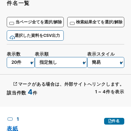
件名一覧
当ページ全てを選択/解除
検索結果全てを選択/解除
選択した資料をCSV出力
表示数
表示順
表示スタイル
マークがある場合は、外部サイトへリンクします。
4
1
~
4
件を表示
該当件数
件
CSV出力
No.
概要情報
画像等
1
件名
表紙