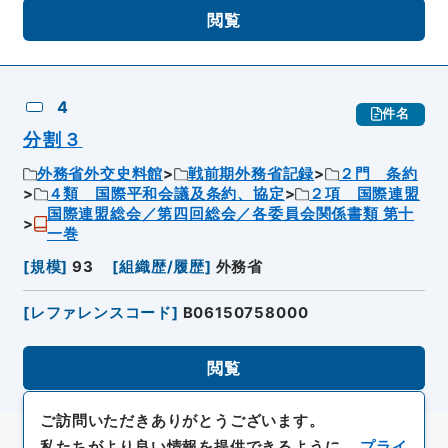
閲覧
4
件名
分割３
外務省外交史料館
戦前期外務省記録
２門 条約
４類 国際平和会議及条約、協定
２項 国際連盟
国際連盟総会／第四回総会／各委員会関係書類 第十
一巻
[
規模
]
93
[
組織歴/履歴
]
外務省
[
レファレンスコード
]
B06150758000
閲覧
ご訪問いただきありがとうございます。
私たちがより良い情報を提供できるように、
プライ