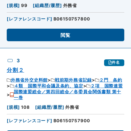
[
規模
]
99
[
組織歴/履歴
]
外務省
[
レファレンスコード
]
B06150757800
閲覧
3
件名
分割２
外務省外交史料館
戦前期外務省記録
２門 条約
４類 国際平和会議及条約、協定
２項 国際連盟
国際連盟総会／第四回総会／各委員会関係書類 第十
一巻
[
規模
]
108
[
組織歴/履歴
]
外務省
[
レファレンスコード
]
B06150757900