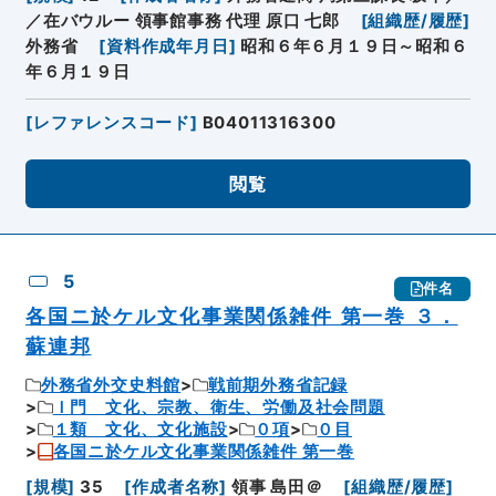
／在バウルー 領事館事務 代理 原口 七郎
[
組織歴/履歴
]
外務省
[
資料作成年月日
]
昭和６年６月１９日～昭和６
年６月１９日
[
レファレンスコード
]
B04011316300
閲覧
5
件名
各国ニ於ケル文化事業関係雑件 第一巻 ３．
蘇連邦
外務省外交史料館
戦前期外務省記録
Ｉ門 文化、宗教、衛生、労働及社会問題
１類 文化、文化施設
０項
０目
各国ニ於ケル文化事業関係雑件 第一巻
[
規模
]
35
[
作成者名称
]
領事 島田＠
[
組織歴/履歴
]