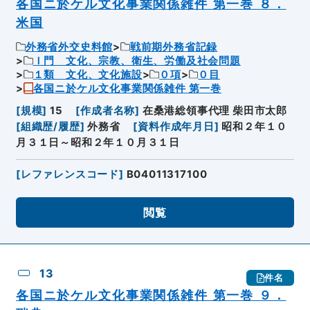
各国ニ於ケル文化事業関係雑件 第一巻 ８．
米国
外務省外交史料館
戦前期外務省記録
Ｉ門 文化、宗教、衛生、労働及社会問題
１類 文化、文化施設
０項
０目
各国ニ於ケル文化事業関係雑件 第一巻
[
規模
]
15
[
作成者名称
]
在桑港総領事代理 柴田市太郎
[
組織歴/履歴
]
外務省
[
資料作成年月日
]
昭和２年１０
月３１日～昭和２年１０月３１日
[
レファレンスコード
]
B04011317100
閲覧
13
件名
各国ニ於ケル文化事業関係雑件 第一巻 ９．