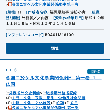
各国ニ於ケル文化事業関係雑件 第一巻
[
規模
]
11
[
作成者名称
]
福岡県知事 赤松小寅
[
組織
歴/履歴
]
外務省／／内務
[
資料作成年月日
]
昭和１２年
１１月１６日～昭和１２年１１月１６日
[
レファレンスコード
]
B04011316100
閲覧
3
件名
各国ニ於ケル文化事業関係雑件 第一巻 １．
仏国
外務省外交史料館
戦前期外務省記録
Ｉ門 文化、宗教、衛生、労働及社会問題
１類 文化、文化施設
０項
０目
各国ニ於ケル文化事業関係雑件 第一巻