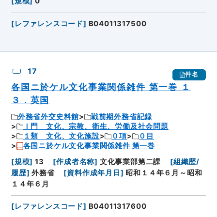
[
規模
]
0
[
レファレンスコード
]
B04011317500
17
件名
各国ニ於ケル文化事業関係雑件 第一巻 １
３．英国
外務省外交史料館
戦前期外務省記録
Ｉ門 文化、宗教、衛生、労働及社会問題
１類 文化、文化施設
０項
０目
各国ニ於ケル文化事業関係雑件 第一巻
[
規模
]
13
[
作成者名称
]
文化事業部第二課
[
組織歴/
履歴
]
外務省
[
資料作成年月日
]
昭和１４年６月～昭和
１４年６月
[
レファレンスコード
]
B04011317600