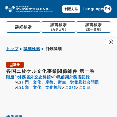
Language
EN
利用方法
辞書検索
辞書検索
詳細検索
（カテゴリ）
（五十音順）
トップ
詳細検索
目録詳細
簿冊
各国ニ於ケル文化事業関係雑件 第一巻
階層
外務省外交史料館
戦前期外務省記録
Ｉ門 文化、宗教、衛生、労働及社会問題
１類 文化、文化施設
０項
０目