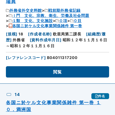
瑞典
外務省外交史料館
戦前期外務省記録
Ｉ門 文化、宗教、衛生、労働及社会問題
１類 文化、文化施設
０項
０目
各国ニ於ケル文化事業関係雑件 第一巻
[
規模
]
18
[
作成者名称
]
欧亜局第二課長
[
組織歴/履
歴
]
外務省
[
資料作成年月日
]
昭和１２年１１月１６日
～昭和１２年１１月１６日
[
レファレンスコード
]
B04011317200
閲覧
14
件名
各国ニ於ケル文化事業関係雑件 第一巻 １
０．満洲国