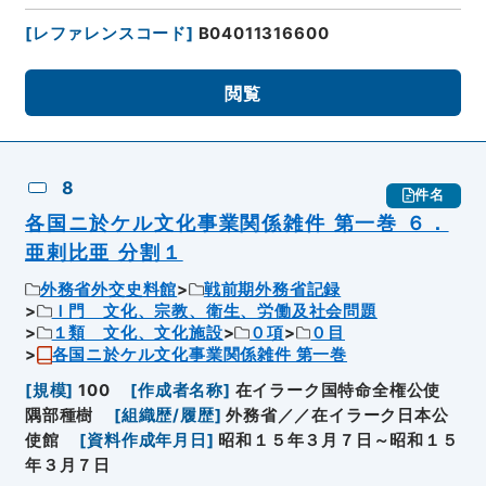
[
レファレンスコード
]
B04011316600
閲覧
8
件名
各国ニ於ケル文化事業関係雑件 第一巻 ６．
亜剌比亜 分割１
外務省外交史料館
戦前期外務省記録
Ｉ門 文化、宗教、衛生、労働及社会問題
１類 文化、文化施設
０項
０目
各国ニ於ケル文化事業関係雑件 第一巻
[
規模
]
100
[
作成者名称
]
在イラーク国特命全権公使
隅部種樹
[
組織歴/履歴
]
外務省／／在イラーク日本公
使館
[
資料作成年月日
]
昭和１５年３月７日～昭和１５
年３月７日