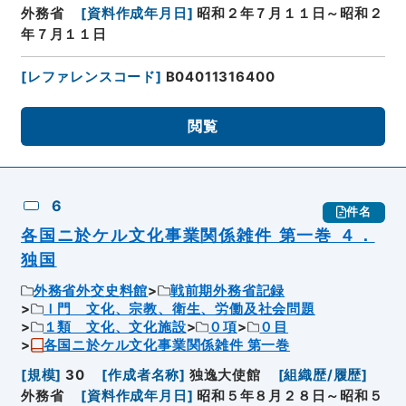
外務省
[
資料作成年月日
]
昭和２年７月１１日～昭和２
年７月１１日
[
レファレンスコード
]
B04011316400
閲覧
6
件名
各国ニ於ケル文化事業関係雑件 第一巻 ４．
独国
外務省外交史料館
戦前期外務省記録
Ｉ門 文化、宗教、衛生、労働及社会問題
１類 文化、文化施設
０項
０目
各国ニ於ケル文化事業関係雑件 第一巻
[
規模
]
30
[
作成者名称
]
独逸大使館
[
組織歴/履歴
]
外務省
[
資料作成年月日
]
昭和５年８月２８日～昭和５