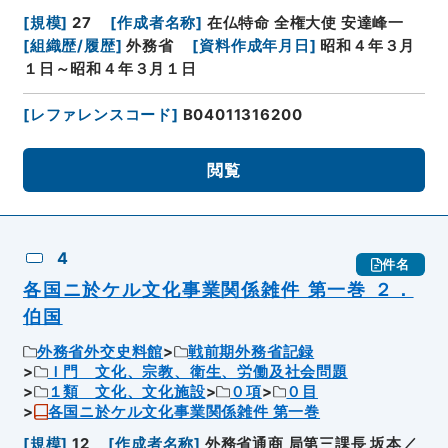
[
規模
]
27
[
作成者名称
]
在仏特命 全権大使 安達峰一
[
組織歴/履歴
]
外務省
[
資料作成年月日
]
昭和４年３月
１日～昭和４年３月１日
[
レファレンスコード
]
B04011316200
閲覧
4
件名
各国ニ於ケル文化事業関係雑件 第一巻 ２．
伯国
外務省外交史料館
戦前期外務省記録
Ｉ門 文化、宗教、衛生、労働及社会問題
１類 文化、文化施設
０項
０目
各国ニ於ケル文化事業関係雑件 第一巻
[
規模
]
12
[
作成者名称
]
外務省通商 局第三課長 坂本／