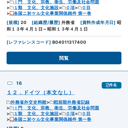
Ｉ門 文化、宗教、衛生、労働及社会問題
１類 文化、文化施設
０項
０目
各国ニ於ケル文化事業関係雑件 第一巻
[
規模
]
20
[
組織歴/履歴
]
外務省
[
資料作成年月日
]
昭
和１３年４月１日～昭和１３年４月１日
[
レファレンスコード
]
B04011317400
閲覧
16
件名
１２．ドイツ（本文なし）
外務省外交史料館
戦前期外務省記録
Ｉ門 文化、宗教、衛生、労働及社会問題
１類 文化、文化施設
０項
０目
各国ニ於ケル文化事業関係雑件 第一巻