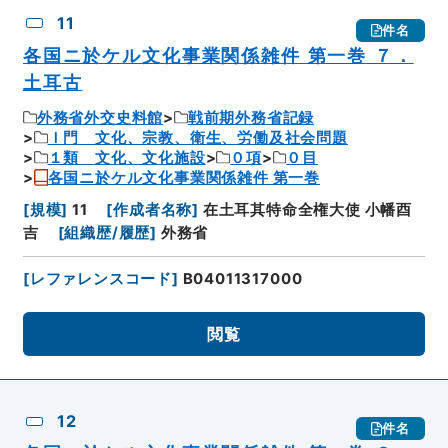
11
件名
各国ニ於ケル文化事業関係雑件 第一巻 ７．
土耳古
外務省外交史料館
戦前期外務省記録
Ｉ門 文化、宗教、衛生、労働及社会問題
１類 文化、文化施設
０項
０目
各国ニ於ケル文化事業関係雑件 第一巻
[
規模
]
11
[
作成者名称
]
在土耳其特命全権大使 小幡酉
吉
[
組織歴/履歴
]
外務省
[
レファレンスコード
]
B04011317000
閲覧
12
件名