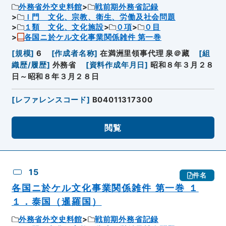
外務省外交史料館
戦前期外務省記録
Ｉ門 文化、宗教、衛生、労働及社会問題
１類 文化、文化施設
０項
０目
各国ニ於ケル文化事業関係雑件 第一巻
[
規模
]
6
[
作成者名称
]
在満洲里領事代理 泉＠藏
[
組
織歴/履歴
]
外務省
[
資料作成年月日
]
昭和８年３月２８
日～昭和８年３月２８日
[
レファレンスコード
]
B04011317300
閲覧
15
件名
各国ニ於ケル文化事業関係雑件 第一巻 １
１．泰国（暹羅国）
外務省外交史料館
戦前期外務省記録