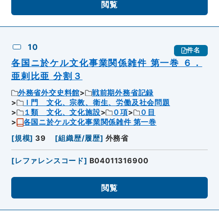
閲覧
10
件名
各国ニ於ケル文化事業関係雑件 第一巻 ６．
亜剌比亜 分割３
外務省外交史料館
戦前期外務省記録
Ｉ門 文化、宗教、衛生、労働及社会問題
１類 文化、文化施設
０項
０目
各国ニ於ケル文化事業関係雑件 第一巻
[
規模
]
39
[
組織歴/履歴
]
外務省
[
レファレンスコード
]
B04011316900
閲覧