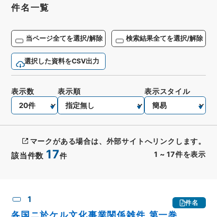
件名一覧
当ページ全てを選択/解除
検索結果全てを選択/解除
選択した資料をCSV出力
表示数
表示順
表示スタイル
マークがある場合は、外部サイトへリンクします。
17
1
~
17
件を表示
該当件数
件
CSV出力
No.
概要情報
画像等
1
件名
各国ニ於ケル文化事業関係雑件 第一巻