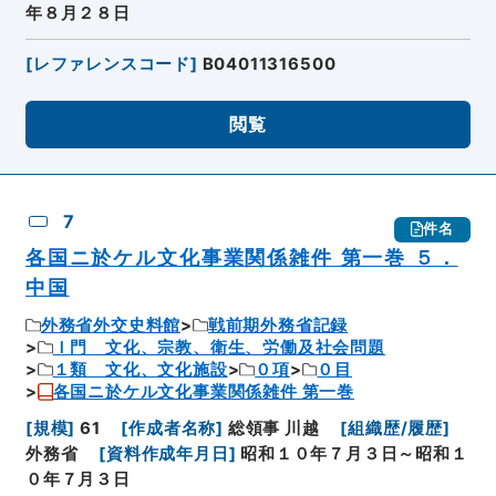
年８月２８日
[
レファレンスコード
]
B04011316500
閲覧
7
件名
各国ニ於ケル文化事業関係雑件 第一巻 ５．
中国
外務省外交史料館
戦前期外務省記録
Ｉ門 文化、宗教、衛生、労働及社会問題
１類 文化、文化施設
０項
０目
各国ニ於ケル文化事業関係雑件 第一巻
[
規模
]
61
[
作成者名称
]
総領事 川越
[
組織歴/履歴
]
外務省
[
資料作成年月日
]
昭和１０年７月３日～昭和１
０年７月３日