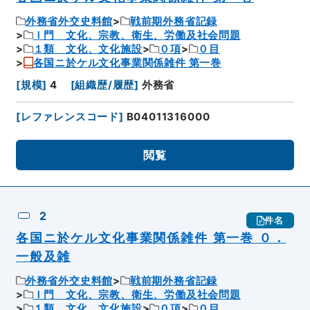
外務省外交史料館
戦前期外務省記録
Ｉ門 文化、宗教、衛生、労働及社会問題
１類 文化、文化施設
０項
０目
各国ニ於ケル文化事業関係雑件 第一巻
[
規模
]
4
[
組織歴/履歴
]
外務省
[
レファレンスコード
]
B04011316000
閲覧
2
件名
各国ニ於ケル文化事業関係雑件 第一巻 ０．
一般及雑
外務省外交史料館
戦前期外務省記録
Ｉ門 文化、宗教、衛生、労働及社会問題
１類 文化、文化施設
０項
０目