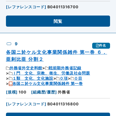
[
レファレンスコード
]
B04011316700
閲覧
9
件名
各国ニ於ケル文化事業関係雑件 第一巻 ６．
亜剌比亜 分割２
外務省外交史料館
戦前期外務省記録
Ｉ門 文化、宗教、衛生、労働及社会問題
１類 文化、文化施設
０項
０目
各国ニ於ケル文化事業関係雑件 第一巻
[
規模
]
100
[
組織歴/履歴
]
外務省
[
レファレンスコード
]
B04011316800