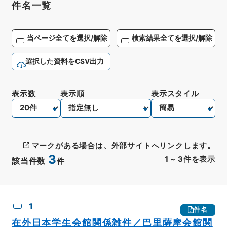
件名一覧
当ページ全てを選択/解除
検索結果全てを選択/解除
選択した資料をCSV出力
表示数
表示順
表示スタイル
マークがある場合は、外部サイトへリンクします。
3
1
~
3
件を表示
該当件数
件
CSV出力
No.
概要情報
画像等
1
件名
在外日本学生会館関係雑件／巴里薩摩会館関