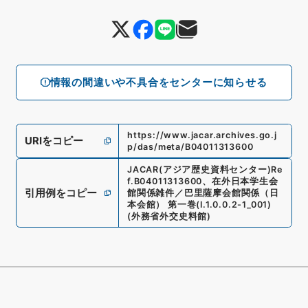
情報の間違いや不具合をセンターに知らせる
https://www.jacar.archives.go.j
URIをコピー
p/das/meta/B04011313600
JACAR(アジア歴史資料センター)
Re
f.
B04011313600
、
在外日本学生会
引用例をコピー
館関係雑件／巴里薩摩会館関係（日
本会館） 第一巻
(
I.1.0.0.2-1_001
)
(
外務省外交史料館
)