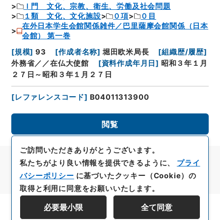
Ｉ門 文化、宗教、衛生、労働及社会問題
１類 文化、文化施設
０項
０目
在外日本学生会館関係雑件／巴里薩摩会館関係（日本
会館） 第一巻
[
規模
]
93
[
作成者名称
]
堀田欧米局長
[
組織歴/履歴
]
外務省／／在仏大使館
[
資料作成年月日
]
昭和３年１月
２７日～昭和３年１月２７日
[
レファレンスコード
]
B04011313900
閲覧
ご訪問いただきありがとうございます。
私たちがより良い情報を提供できるように、
プライ
バシーポリシー
に基づいたクッキー（Cookie）の
取得と利用に同意をお願いいたします。
必要最小限
全て同意
資料群階層を表示する