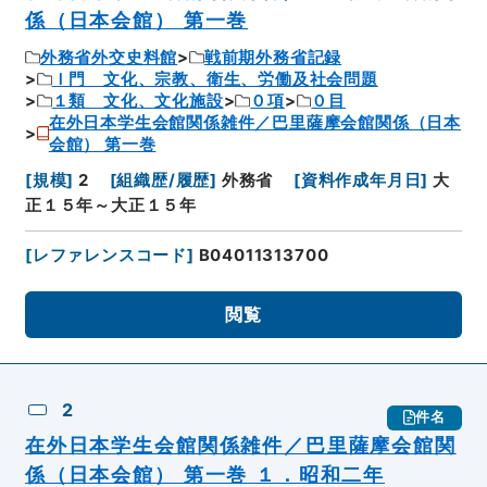
係（日本会館） 第一巻
外務省外交史料館
戦前期外務省記録
Ｉ門 文化、宗教、衛生、労働及社会問題
１類 文化、文化施設
０項
０目
在外日本学生会館関係雑件／巴里薩摩会館関係（日本
会館） 第一巻
[
規模
]
2
[
組織歴/履歴
]
外務省
[
資料作成年月日
]
大
正１５年～大正１５年
[
レファレンスコード
]
B04011313700
閲覧
2
件名
在外日本学生会館関係雑件／巴里薩摩会館関
係（日本会館） 第一巻 １．昭和二年