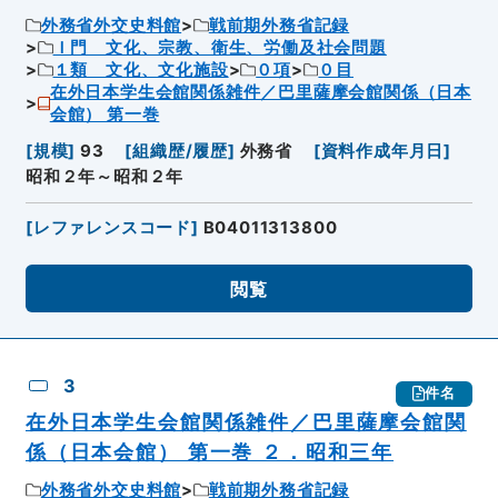
外務省外交史料館
戦前期外務省記録
Ｉ門 文化、宗教、衛生、労働及社会問題
１類 文化、文化施設
０項
０目
在外日本学生会館関係雑件／巴里薩摩会館関係（日本
会館） 第一巻
[
規模
]
93
[
組織歴/履歴
]
外務省
[
資料作成年月日
]
昭和２年～昭和２年
[
レファレンスコード
]
B04011313800
閲覧
3
件名
在外日本学生会館関係雑件／巴里薩摩会館関
係（日本会館） 第一巻 ２．昭和三年
外務省外交史料館
戦前期外務省記録