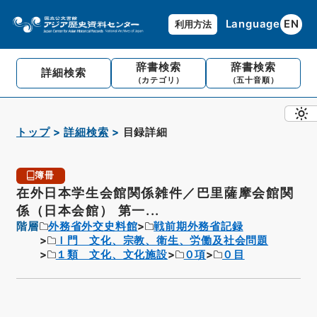
Language
EN
利用方法
辞書検索
辞書検索
詳細検索
（カテゴリ）
（五十音順）
トップ
詳細検索
目録詳細
簿冊
在外日本学生会館関係雑件／巴里薩摩会館関
係（日本会館） 第一...
階層
外務省外交史料館
戦前期外務省記録
Ｉ門 文化、宗教、衛生、労働及社会問題
１類 文化、文化施設
０項
０目