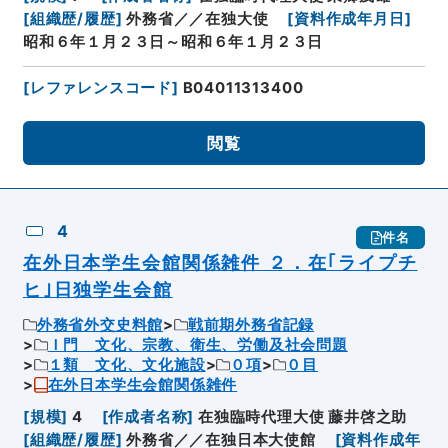
[
組織歴/履歴
]
外務省／／在独大使
[
資料作成年月日
]
昭和６年１月２３日～昭和６年１月２３日
[
レファレンスコード
]
B04011313400
閲覧
4
件名
在外日本学生会館関係雑件 ２．在｢ライプチ
ヒ｣日独学生会館
外務省外交史料館
戦前期外務省記録
Ｉ門 文化、宗教、衛生、労働及社会問題
１類 文化、文化施設
０項
０目
在外日本学生会館関係雑件
[
規模
]
4
[
作成者名称
]
在独臨時代理大使 藤井啓之助
[
組織歴/履歴
]
外務省／／在独日本大使館
[
資料作成年