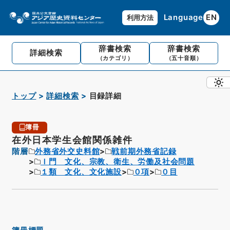
Language
EN
利用方法
辞書検索
辞書検索
詳細検索
（カテゴリ）
（五十音順）
トップ
詳細検索
目録詳細
簿冊
在外日本学生会館関係雑件
階層
外務省外交史料館
戦前期外務省記録
Ｉ門 文化、宗教、衛生、労働及社会問題
１類 文化、文化施設
０項
０目