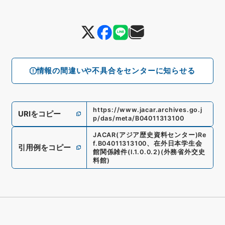
情報の間違いや不具合をセンターに知らせる
https://www.jacar.archives.go.j
URIをコピー
p/das/meta/B04011313100
JACAR(アジア歴史資料センター)
Re
f.
B04011313100
、
在外日本学生会
引用例をコピー
館関係雑件
(
I.1.0.0.2
)
(
外務省外交史
料館
)