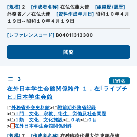
[
規模
]
2
[
作成者名称
]
在仏佐藤大使
[
組織歴/履歴
]
外務省／／在仏大使
[
資料作成年月日
]
昭和１０年４月
１９日～昭和１０年４月１９日
[
レファレンスコード
]
B04011313300
閲覧
3
件名
在外日本学生会館関係雑件 １．在｢ライプチ
ヒ｣日本学生会館
外務省外交史料館
戦前期外務省記録
Ｉ門 文化、宗教、衛生、労働及社会問題
１類 文化、文化施設
０項
０目
在外日本学生会館関係雑件
[
規模
]
7
[
作成者名称
]
在独臨時代理大使 東郷茂雄