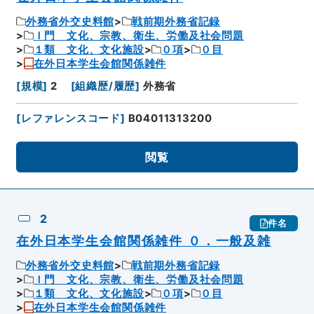
外務省外交史料館
戦前期外務省記録
Ｉ門 文化、宗教、衛生、労働及社会問題
１類 文化、文化施設
０項
０目
在外日本学生会館関係雑件
[
規模
]
2
[
組織歴/履歴
]
外務省
[
レファレンスコード
]
B04011313200
閲覧
2
件名
在外日本学生会館関係雑件 ０．一般及雑
外務省外交史料館
戦前期外務省記録
Ｉ門 文化、宗教、衛生、労働及社会問題
１類 文化、文化施設
０項
０目
在外日本学生会館関係雑件