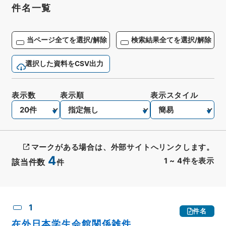
件名一覧
当ページ全てを選択/解除
検索結果全てを選択/解除
選択した資料をCSV出力
表示数
表示順
表示スタイル
マークがある場合は、外部サイトへリンクします。
4
1
~
4
件を表示
該当件数
件
CSV出力
No.
概要情報
画像等
1
件名
在外日本学生会館関係雑件