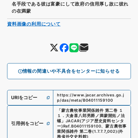
名手段である彼は富豪にして政府の信用厚し故に彼れ
の在満蒙
資料画像の利用について
情報の間違いや不具合をセンターに知らせる
https://www.jacar.archives.go.j
URIをコピー
p/das/meta/B04011159100
「
蒙古農牧事業関係雑件 第二巻 １
１．大倉喜八郎男爵ノ満蒙開拓ノ法
螺
」
JACAR(アジア歴史資料センタ
引用例をコピー
ー)
Ref.
B04011159100
、
蒙古農牧事
業関係雑件 第二巻
(
1.7.7.7_002
)
(
外
務省外交史料館
)