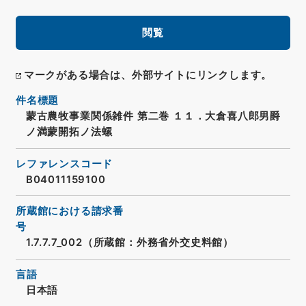
閲覧
マークがある場合は、外部サイトにリンクします。
件名標題
蒙古農牧事業関係雑件 第二巻 １１．大倉喜八郎男爵
ノ満蒙開拓ノ法螺
レファレンスコード
B04011159100
所蔵館における請求番
号
1.7.7.7_002（所蔵館：外務省外交史料館）
言語
日本語