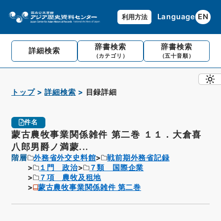
Language
EN
利用方法
辞書検索
辞書検索
詳細検索
（カテゴリ）
（五十音順）
トップ
詳細検索
目録詳細
件名
蒙古農牧事業関係雑件 第二巻 １１．大倉喜
八郎男爵ノ満蒙...
階層
外務省外交史料館
戦前期外務省記録
１門 政治
７類 国際企業
７項 農牧及租地
蒙古農牧事業関係雑件 第二巻