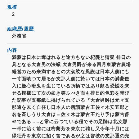
規模
2
組織歴/履歴
外務省
内容
満蒙は日本に奪はれると途方もない杞憂と猜疑 排日の
具となる大倉男の法螺 大倉男爵が来る四月東蒙古農場
経営のため来満するとの大袈裟な風説は日本人側にも
一寸面喰つて居るか支那人側に於いては日本の満蒙侵
入に疑心暗鬼を生じている折柄ではあり頗る恐慌を来
せる模様にて次の如き笑ふべき而も排日的色彩を帯び
た記事が支那紙に掲げられている『大倉男爵は元々支
那通を以く自任し日本人の所謂蒙古王佐々木安五郎と
名を斉しうり大倉は＝佐々木は蒙古王たり予は蒙古督
＠である……と常に云つている程でその足跡は北支那
一帯に治く前には梅蘭芳を東京に聘し又今年十月には
緑牡丹を東京に招く筈であるが之は皆彼の支那通の売