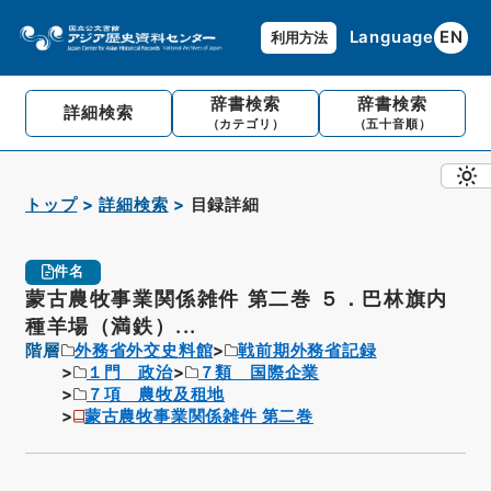
Language
EN
利用方法
辞書検索
辞書検索
詳細検索
（カテゴリ）
（五十音順）
トップ
詳細検索
目録詳細
件名
蒙古農牧事業関係雑件 第二巻 ５．巴林旗内
種羊場（満鉄）...
階層
外務省外交史料館
戦前期外務省記録
１門 政治
７類 国際企業
７項 農牧及租地
蒙古農牧事業関係雑件 第二巻