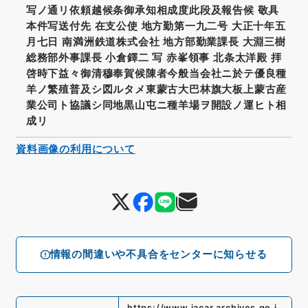
写ノ通リ依頼越候条御承知相成度此段及報告候 敬具
本件写送付先 在支公使 地方勤第一九二号 大正十年五
月七日 南満洲鉄道株式会社 地方部勤業課長 大淵三樹
総務部外事課長 小倉鐸二 写 赤峯領事 北条太洋殿 拝
啓時下益々御清穆奉賀候陳者今般当会社ニ於テ優良種
羊ノ繁殖普及シ図ルタメ東蒙古大巴林旗大板上蒙古産
業公司ト協議シ同地黒山屯ニ種羊場ヲ開設ノ運ヒト相
成リ
資料画像の利用について
情報の間違いや不具合をセンターに知らせる
https://www.jacar.archives.go.j