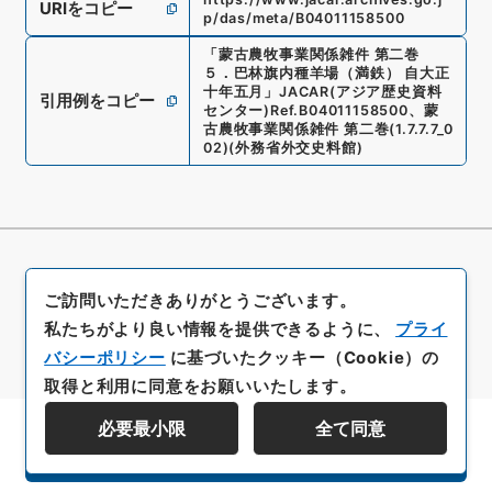
URIをコピー
p/das/meta/B04011158500
「
蒙古農牧事業関係雑件 第二巻
５．巴林旗内種羊場（満鉄） 自大正
十年五月
」
JACAR(アジア歴史資料
引用例をコピー
センター)
Ref.
B04011158500
、
蒙
古農牧事業関係雑件 第二巻
(
1.7.7.7_0
02
)
(
外務省外交史料館
)
ご訪問いただきありがとうございます。
私たちがより良い情報を提供できるように、
プライ
バシーポリシー
に基づいたクッキー（Cookie）の
取得と利用に同意をお願いいたします。
必要最小限
全て同意
資料群階層を表示する