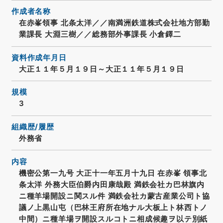
作成者名称
在赤峯領事 北条太洋／／南満洲鉄道株式会社地方部勤
業課長 大淵三樹／／総務部外事課長 小倉鐸二
資料作成年月日
大正１１年５月１９日～大正１１年５月１９日
規模
3
組織歴/履歴
外務省
内容
機密公第一九号 大正十一年五月十九日 在赤峯 領事北
条太洋 外務大臣伯爵内田康哉殿 満鉄会社カ巴林旗内
ニ種羊場開設ニ関スル件 満鉄会社カ蒙古産業公司ト協
議ノ上黒山屯（巴林王府所在地ナル大板上ト林西トノ
中間）ニ種羊場ヲ開設スルコトニ相成候趣ヲ以テ別紙