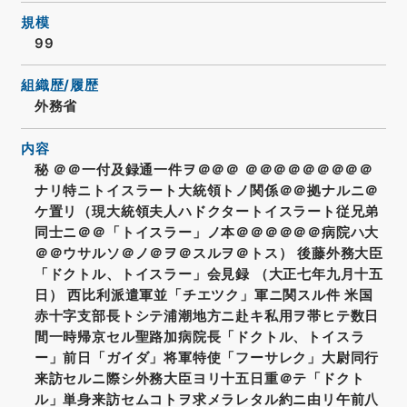
規模
99
組織歴/履歴
外務省
内容
秘 ＠＠一付及録通一件ヲ＠＠＠ ＠＠＠＠＠＠＠＠＠
ナリ特ニトイスラート大統領トノ関係＠＠拠ナルニ＠
ケ置リ（現大統領夫人ハドクタートイスラート従兄弟
同士ニ＠＠「トイスラー」ノ本＠＠＠＠＠＠病院ハ大
＠＠ウサルソ＠ノ＠ヲ＠スルヲ＠トス） 後藤外務大臣
「ドクトル、トイスラー」会見録 （大正七年九月十五
日） 西比利派遣軍並「チエツク」軍ニ関スル件 米国
赤十字支部長トシテ浦潮地方ニ赴キ私用ヲ帯ヒテ数日
間一時帰京セル聖路加病院長「ドクトル、トイスラ
ー」前日「ガイダ」将軍特使「フーサレク」大尉同行
来訪セルニ際シ外務大臣ヨリ十五日重＠テ「ドクト
ル」単身来訪セムコトヲ求メラレタル約ニ由リ午前八