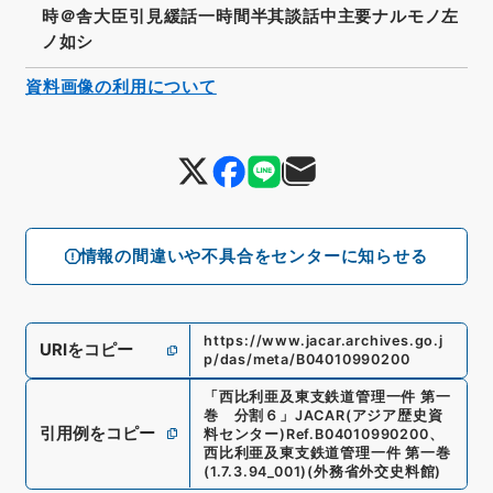
時＠舎大臣引見緩話一時間半其談話中主要ナルモノ左
ノ如シ
資料画像の利用について
情報の間違いや不具合をセンターに知らせる
https://www.jacar.archives.go.j
URIをコピー
p/das/meta/B04010990200
「
西比利亜及東支鉄道管理一件 第一
巻 分割６
」
JACAR(アジア歴史資
引用例をコピー
料センター)
Ref.
B04010990200
、
西比利亜及東支鉄道管理一件 第一巻
(
1.7.3.94_001
)
(
外務省外交史料館
)