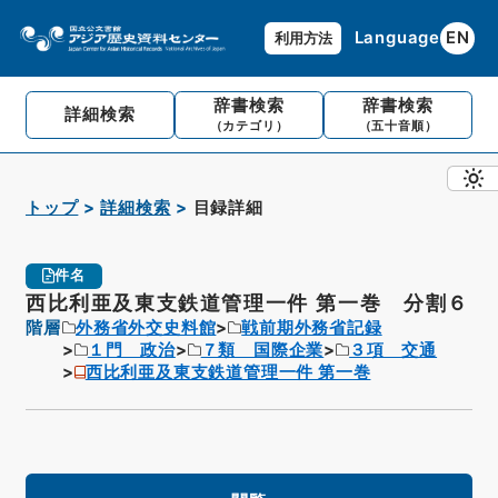
Language
EN
利用方法
辞書検索
辞書検索
詳細検索
（カテゴリ）
（五十音順）
トップ
詳細検索
目録詳細
件名
西比利亜及東支鉄道管理一件 第一巻 分割６
階層
外務省外交史料館
戦前期外務省記録
１門 政治
７類 国際企業
３項 交通
西比利亜及東支鉄道管理一件 第一巻